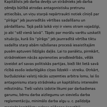
Kapitālists jeb darba devējs un strādnieks jeb darba
ņēmējs būtībā atrodas antagonistisku pretrunu
attiecībās, un viņu starpā nepārtraukti notiek cīniņš par
“pīrāga” jeb jaunradītās vērtības sadalīšanu un
pārdalīšanu. Tajā pašā laikā viņi ir viens otram vajadzīgi,
jo abi “sēž vienā laivā”. Tāpēc par morālu varētu uzskatīt
situāciju, kurā šis “pīrāgs” jeb jaunradītā vērtība tiktu
sadalīta starp abām ražošanas procesā iesaistītajām
pusēm aptuveni līdzīgās daļās. Lai to panāktu, pirmkārt,
strādniekiem nācās apvienoties arodbiedrībās, vēlāk
izveidot arī savas politiskās partijas, bieži likt lietā savā
rīcībā esošo iedarbīgāko cīņas līdzekli – streiku. Otrkārt,
buržuāziskai valstij nācās uzņemties arbitra lomu, lai šo
antagonismu starp strādnieku un kapitālistu interesēm
mīkstinātu. Tieši valsts izdotie likumi par darbadienas
garumu, bērnu darba aizliegumu un sieviešu darba
reglamentāciju, minimālo darba algu u. c. palīdzēja