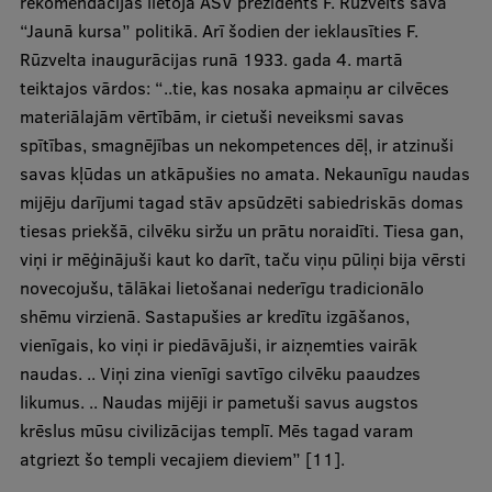
rekomendācijas lietoja ASV prezidents F. Rūzvelts sava
“Jaunā kursa” politikā. Arī šodien der ieklausīties F.
Rūzvelta inaugurācijas runā 1933. gada 4. martā
teiktajos vārdos: “..tie, kas nosaka apmaiņu ar cilvēces
materiālajām vērtībām, ir cietuši neveiksmi savas
spītības, smagnējības un nekompetences dēļ, ir atzinuši
savas kļūdas un atkāpušies no amata. Nekaunīgu naudas
mijēju darījumi tagad stāv apsūdzēti sabiedriskās domas
tiesas priekšā, cilvēku siržu un prātu noraidīti. Tiesa gan,
viņi ir mēģinājuši kaut ko darīt, taču viņu pūliņi bija vērsti
novecojušu, tālākai lietošanai nederīgu tradicionālo
shēmu virzienā. Sastapušies ar kredītu izgāšanos,
vienīgais, ko viņi ir piedāvājuši, ir aizņemties vairāk
naudas. .. Viņi zina vienīgi savtīgo cilvēku paaudzes
likumus. .. Naudas mijēji ir pametuši savus augstos
krēslus mūsu civilizācijas templī. Mēs tagad varam
atgriezt šo templi vecajiem dieviem” [11].