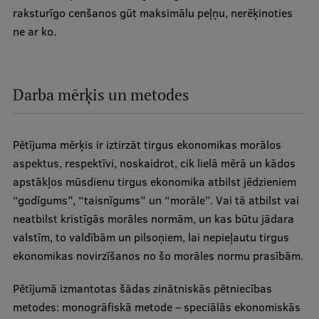
raksturīgo cenšanos gūt maksimālu peļņu, nerēķinoties
Ģerbonis
ne ar ko.
Projekti
Reitingi
Darba mērķis un metodes
Virtuālā tūre
Ilgtspējīga attīstība
Pētījuma mērķis ir iztirzāt tirgus ekonomikas morālos
Studiju un vides pieejamība
aspektus, respektīvi, noskaidrot, cik lielā mērā un kādos
apstākļos mūsdienu tirgus ekonomika atbilst jēdzieniem
Dati par 2025. gadu
“godīgums”, “taisnīgums” un “morāle”. Vai tā atbilst vai
Suvenīri un grāmatas
neatbilst kristīgās morāles normām, un kas būtu jādara
valstīm, to valdībām un pilsoņiem, lai nepieļautu tirgus
ekonomikas novirzīšanos no šo morāles normu prasībām.
Mūžizglītība
Pētījumā izmantotas šādas zinātniskās pētniecības
metodes: monogrāfiskā metode – speciālās ekonomiskās