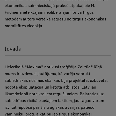
ekonomikas saimnieciskajā praksē atpakaļ pie M.
Frīdmena ieteiktajām neoliberālajām brīvā tirgus
Studentu dzīve
metodēm autors vērtē kā regresu no tirgus ekonomikas
Studiju norises vietas
moralitātes viedokļa.
Fakultātes
Mūsu cilvēki
Ievads
Stratēģija
Struktūra
Lielveikalā “Maxima” notikusī traģēdija Zolitūdē Rīgā
Vēsture un tradīcijas
mums ir uzdevusi jautājumu, kā varēja sabrukt
sabiedriskas nozīmes ēka, kas bija projektēta, uzbūvēta,
Identitāte
nodota ekspluatācijā un lietota atbilstoši Latvijas
RSU fonds
likumdošanā noteiktajiem regulējumiem. Balstoties uz
sabiedrības rīcībā esošajiem faktiem, jau tagad varam
Aula
izvirzīt hipotēzi par šīs traģiskās avārijas patieso
Muzeji un ekspozīcijas
vaininieku, proti, alkatību jeb tirgus ekonomikai