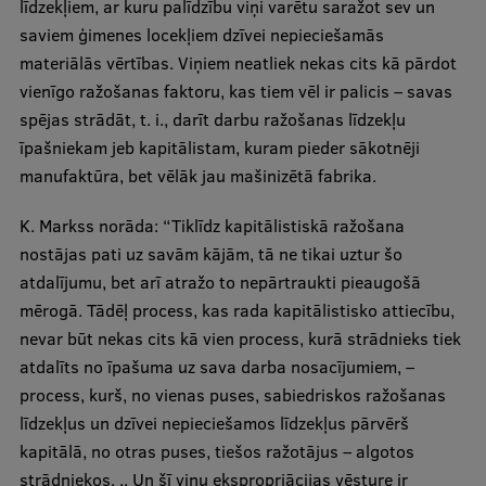
līdzekļiem, ar kuru palīdzību viņi varētu saražot sev un
saviem ģimenes locekļiem dzīvei nepieciešamās
materiālās vērtības. Viņiem neatliek nekas cits kā pārdot
vienīgo ražošanas faktoru, kas tiem vēl ir palicis – savas
spējas strādāt, t. i., darīt darbu ražošanas līdzekļu
īpašniekam jeb kapitālistam, kuram pieder sākotnēji
manufaktūra, bet vēlāk jau mašinizētā fabrika.
K. Markss norāda: “Tiklīdz kapitālistiskā ražošana
nostājas pati uz savām kājām, tā ne tikai uztur šo
atdalījumu, bet arī atražo to nepārtraukti pieaugošā
mērogā. Tādēļ process, kas rada kapitālistisko attiecību,
nevar būt nekas cits kā vien process, kurā strādnieks tiek
atdalīts no īpašuma uz sava darba nosacījumiem, –
process, kurš, no vienas puses, sabiedriskos ražošanas
līdzekļus un dzīvei nepieciešamos līdzekļus pārvērš
kapitālā, no otras puses, tiešos ražotājus – algotos
strādniekos. .. Un šī viņu ekspropriācijas vēsture ir