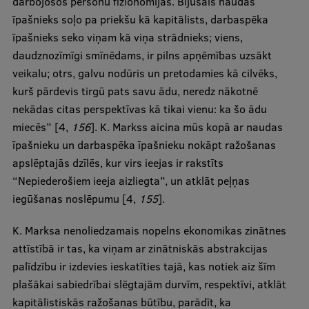
darbojošos personu fizionomijas. Bijušais naudas
īpašnieks soļo pa priekšu kā kapitālists, darbaspēka
īpašnieks seko viņam kā viņa strādnieks; viens,
daudznozīmīgi smīnēdams, ir pilns apņēmības uzsākt
veikalu; otrs, galvu nodūris un pretodamies kā cilvēks,
kurš pārdevis tirgū pats savu ādu, neredz nākotnē
nekādas citas perspektīvas kā tikai vienu: ka šo ādu
miecēs” [4,
156
]. K. Markss aicina mūs kopā ar naudas
īpašnieku un darbaspēka īpašnieku nokāpt ražošanas
apslēptajās dzīlēs, kur virs ieejas ir rakstīts
“Nepiederošiem ieeja aizliegta”, un atklāt peļņas
iegūšanas noslēpumu [4,
155
].
K. Marksa nenoliedzamais nopelns ekonomikas zinātnes
attīstībā ir tas, ka viņam ar zinātniskās abstrakcijas
palīdzību ir izdevies ieskatīties tajā, kas notiek aiz šīm
plašākai sabiedrībai slēgtajām durvīm, respektīvi, atklāt
kapitālistiskās ražošanas būtību, parādīt, ka