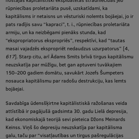
nostājās kapitālistiski ekspluatētās strādniecības jeb
rūpniecības proletariāta pusē, uzskatīdami, ka
kapitālisms ir netaisns un vēsturiski nolemts bojāejai, jo ir
pats radījis savu “kapraci”, t. i., rūpniecības proletariāta
armiju, un ka neizbēgami pienāks stunda, kad
“ekspropriatorus ekspropriēs”, respektīvi, kad “tautas
masai vajadzēs ekspropriēt nedaudzus uzurpatorus” [4,
617
]. Starp citu, arī Ādams Smits brīvā tirgus kapitālismu
neuzskatīja par mūžīgu, bet gan aptuveni tuvākajiem
150–200 gadiem domātu, savukārt Jozefs Šumpeters
nosauca kapitālismu par radošu destrukciju, kas lemts
bojāejai.
Savdabīga ūdensšķirtne kapitālistiskā ražošanas veida
attīstībā ir pagājušā gadsimta 30. gadu Lielā depresija,
kad ekonomiskajā teorijā sevi pieteica Džons Meinards
Keinss. Viņš šo depresiju neuzskatīja par kapitālisma
galu, taču par “visatļautības un tirgus pašregulācijas