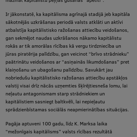
mazināt kapitālistu peļņas gūšanas “apetīti”.
Ir jākonstatē, ka kapitālisma agrīnajā stadijā jeb kapitāla
sākotnējās uzkrāšanas periodā valsts atklāti un aktīvi
atbalstīja kapitālistisko ražošanas attiecību veidošanos,
gan sekmējot naudas uzkrāšanos nākamo kapitālistu
rokās ar tik amorālas rīcības kā vergu tirdzniecība un
jūras piratērija palīdzību, gan veicinot “brīvo strādnieku”
paātrinātu veidošanos ar “asiņainās likumdošanas” pret
klaiņošanu un ubagošanu palīdzību. Savukārt jau
nobriedušu kapitālistisko ražošanas attiecību apstākļos
valstij visai drīz nācās uzņemties šķīrējtiesneša lomu, lai
neļautu antagonismam starp strādniekiem un
kapitālistiem sasniegt baltkvēli, lai nepieļautu
sprādzienbīstamas sociālās neapmierinātības situācijas.
Pagāja aptuveni 100 gadu, līdz K. Marksa laika
“mežonīgais kapitālisms” valsts rīcības rezultātā