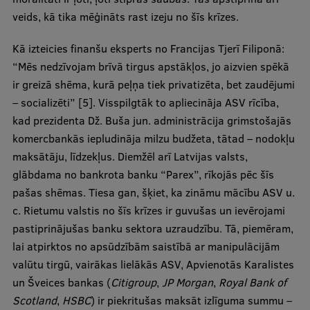
veids, kā tika mēģināts rast izeju no šīs krīzes.
Kā izteicies finanšu eksperts no Francijas Tjerī Filiponā:
“Mēs nedzīvojam brīvā tirgus apstākļos, jo aizvien spēkā
ir greizā shēma, kurā peļņa tiek privatizēta, bet zaudējumi
– socializēti” [5]. Visspilgtāk to apliecināja ASV rīcība,
kad prezidenta Dž. Buša jun. administrācija grimstošajās
komercbankās iepludināja milzu budžeta, tātad – nodokļu
maksātāju, līdzekļus. Diemžēl arī Latvijas valsts,
glābdama no bankrota banku “Parex”, rīkojās pēc šīs
pašas shēmas. Tiesa gan, šķiet, ka zināmu mācību ASV u.
c. Rietumu valstis no šīs krīzes ir guvušas un ievērojami
pastiprinājušas banku sektora uzraudzību. Tā, piemēram,
lai atpirktos no apsūdzībām saistībā ar manipulācijām
valūtu tirgū, vairākas lielākās ASV, Apvienotās Karalistes
un Šveices bankas (
Citigroup
,
JP Morgan
,
Royal Bank of
Scotland
,
HSBC
) ir piekritušas maksāt izlīguma summu –