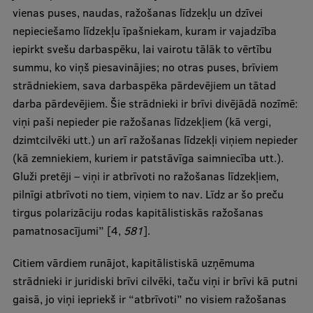
vienas puses, naudas, ražošanas līdzekļu un dzīvei
nepieciešamo līdzekļu īpašniekam, kuram ir vajadzība
iepirkt svešu darbaspēku, lai vairotu tālāk to vērtību
summu, ko viņš piesavinājies; no otras puses, brīviem
strādniekiem, sava darbaspēka pārdevējiem un tātad
darba pārdevējiem. Šie strādnieki ir brīvi divējādā nozīmē:
viņi paši nepieder pie ražošanas līdzekļiem (kā vergi,
dzimtcilvēki utt.) un arī ražošanas līdzekļi viņiem nepieder
(kā zemniekiem, kuriem ir patstāvīga saimniecība utt.).
Gluži pretēji – viņi ir atbrīvoti no ražošanas līdzekļiem,
pilnīgi atbrīvoti no tiem, viņiem to nav. Līdz ar šo preču
tirgus polarizāciju rodas kapitālistiskās ražošanas
pamatnosacījumi” [4,
581
].
Citiem vārdiem runājot, kapitālistiskā uzņēmuma
strādnieki ir juridiski brīvi cilvēki, taču viņi ir brīvi kā putni
gaisā, jo viņi iepriekš ir “atbrīvoti” no visiem ražošanas