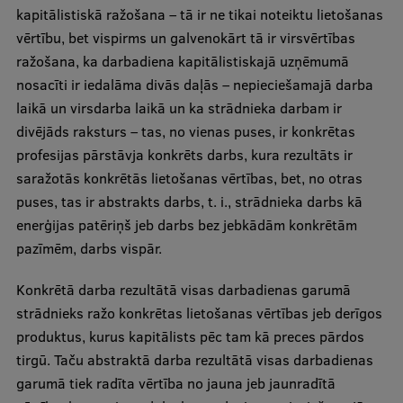
kapitālistiskā ražošana – tā ir ne tikai noteiktu lietošanas
vērtību, bet vispirms un galvenokārt tā ir virsvērtības
ražošana, ka darbadiena kapitālistiskajā uzņēmumā
nosacīti ir iedalāma divās daļās – nepieciešamajā darba
laikā un virsdarba laikā un ka strādnieka darbam ir
divējāds raksturs – tas, no vienas puses, ir konkrētas
profesijas pārstāvja konkrēts darbs, kura rezultāts ir
saražotās konkrētās lietošanas vērtības, bet, no otras
puses, tas ir abstrakts darbs, t. i., strādnieka darbs kā
enerģijas patēriņš jeb darbs bez jebkādām konkrētām
pazīmēm, darbs vispār.
Konkrētā darba rezultātā visas darbadienas garumā
strādnieks ražo konkrētas lietošanas vērtības jeb derīgos
produktus, kurus kapitālists pēc tam kā preces pārdos
tirgū. Taču abstraktā darba rezultātā visas darbadienas
garumā tiek radīta vērtība no jauna jeb jaunradītā