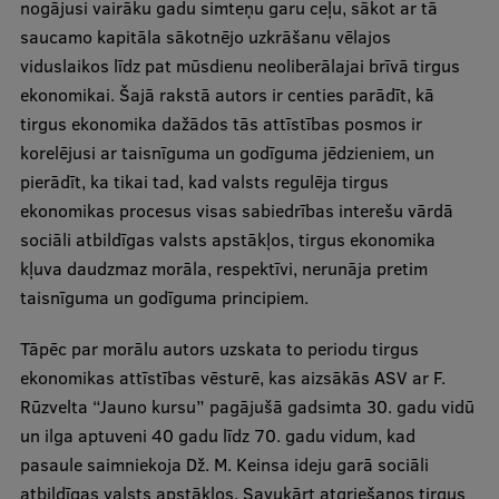
nogājusi vairāku gadu simteņu garu ceļu, sākot ar tā
saucamo kapitāla sākotnējo uzkrāšanu vēlajos
Studiju iespējas
viduslaikos līdz pat mūsdienu neoliberālajai brīvā tirgus
Mobile
ekonomikai. Šajā rakstā autors ir centies parādīt, kā
galvenā
tirgus ekonomika dažādos tās attīstības posmos ir
izvēlne
Pamatstudiju programmas
korelējusi ar taisnīguma un godīguma jēdzieniem, un
pierādīt, ka tikai tad, kad valsts regulēja tirgus
Maģistra studiju programmas
ekonomikas procesus visas sabiedrības interešu vārdā
Doktorantūra
sociāli atbildīgas valsts apstākļos, tirgus ekonomika
kļuva daudzmaz morāla, respektīvi, nerunāja pretim
Rezidentūra
taisnīguma un godīguma principiem.
Uzņemšana
Tāpēc par morālu autors uzskata to periodu tirgus
Praktiska informācija
ekonomikas attīstības vēsturē, kas aizsākās ASV ar F.
Rūzvelta “Jauno kursu” pagājušā gadsimta 30. gadu vidū
un ilga aptuveni 40 gadu līdz 70. gadu vidum, kad
Par RSU
pasaule saimniekoja Dž. M. Keinsa ideju garā sociāli
atbildīgas valsts apstākļos. Savukārt atgriešanos tirgus