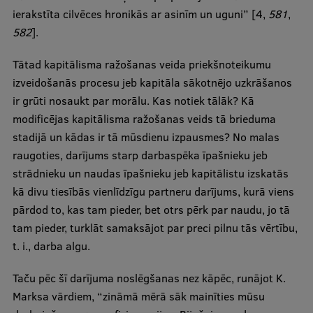
ierakstīta cilvēces hronikās ar asinīm un uguni” [4,
581
,
582
].
Tātad kapitālisma ražošanas veida priekšnoteikumu
izveidošanās procesu jeb kapitāla sākotnējo uzkrāšanos
ir grūti nosaukt par morālu. Kas notiek tālāk? Kā
modificējas kapitālisma ražošanas veids tā brieduma
stadijā un kādas ir tā mūsdienu izpausmes? No malas
raugoties, darījums starp darbaspēka īpašnieku jeb
strādnieku un naudas īpašnieku jeb kapitālistu izskatās
kā divu tiesībās vienlīdzīgu partneru darījums, kurā viens
pārdod to, kas tam pieder, bet otrs pērk par naudu, jo tā
tam pieder, turklāt samaksājot par preci pilnu tās vērtību,
t. i., darba algu.
Taču pēc šī darījuma noslēgšanas nez kāpēc, runājot K.
Marksa vārdiem, “zināmā mērā sāk mainīties mūsu