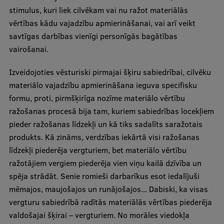
stimulus, kuri liek cilvēkam vai nu ražot materiālās
Starptautiskā sadarbība
vērtības kādu vajadzību apmierināšanai, vai arī veikt
savtīgas darbības vienīgi personīgās bagātības
vairošanai.
Mobilitātes programmas
Izveidojoties vēsturiski pirmajai šķiru sabiedrībai, cilvēku
Starptautiskie projekti
materiālo vajadzību apmierināšana ieguva specifisku
Starptautiskie sadarbības partneri
formu, proti, pirmšķirīga nozīme materiālo vērtību
ražošanas procesā bija tam, kuriem sabiedrības locekļiem
EURAXESS RSU kontaktpunkts
pieder ražošanas līdzekļi un kā tiks sadalīts saražotais
EATRIS koordinators Latvijā
produkts. Kā zināms, verdzības iekārtā visi ražošanas
līdzekļi piederēja vergturiem, bet materiālo vērtību
ražotājiem vergiem piederēja vien viņu kailā dzīvība un
spēja strādāt. Senie romieši darbarīkus esot iedalījuši
mēmajos, maujošajos un runājošajos... Dabiski, ka visas
vergturu sabiedrībā radītās materiālās vērtības piederēja
valdošajai šķirai – vergturiem. No morāles viedokļa