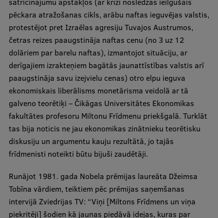
satricinājumu apstākļos (ar krīzi noslēdzās ieilgušais
pēckara atražošanas cikls, arābu naftas ieguvējas valstis,
protestējot pret Izraēlas agresiju Tuvajos Austrumos,
četras reizes paaugstināja naftas cenu (no 3 uz 12
dolāriem par barelu naftas), izmantojot situāciju, ar
derīgajiem izrakteņiem bagātās jaunattīstības valstis arī
paaugstināja savu izejvielu cenas) otro elpu ieguva
ekonomiskais liberālisms monetārisma veidolā ar tā
galveno teorētiķi – Čikāgas Universitātes Ekonomikas
fakultātes profesoru Miltonu Frīdmenu priekšgalā. Turklāt
tas bija noticis ne jau ekonomikas zinātnieku teorētisku
diskusiju un argumentu kauju rezultātā, jo tajās
frīdmenisti noteikti būtu bijuši zaudētāji.
Runājot 1981. gada Nobela prēmijas laureāta Džeimsa
Tobīna vārdiem, teiktiem pēc prēmijas saņemšanas
intervijā Zviedrijas TV: “Viņi [Miltons Frīdmens un viņa
piekritēji] šodien kā jaunas piedāvā idejas, kuras par