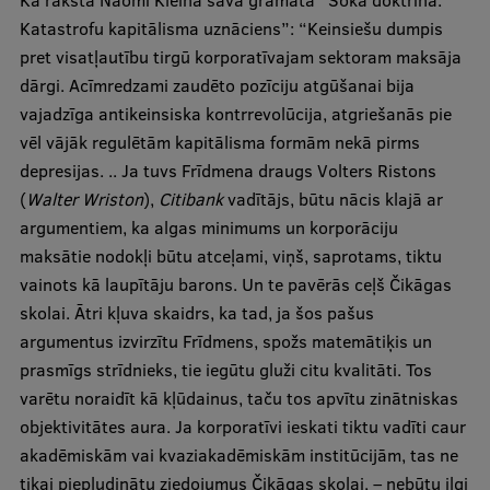
Kā raksta Naomi Kleina savā grāmatā “Šoka doktrīna.
Katastrofu kapitālisma uznāciens”: “Keinsiešu dumpis
pret visatļautību tirgū korporatīvajam sektoram maksāja
dārgi. Acīmredzami zaudēto pozīciju atgūšanai bija
vajadzīga antikeinsiska kontrrevolūcija, atgriešanās pie
vēl vājāk regulētām kapitālisma formām nekā pirms
depresijas. .. Ja tuvs Frīdmena draugs Volters Ristons
(
Walter Wriston
),
Citibank
vadītājs, būtu nācis klajā ar
argumentiem, ka algas minimums un korporāciju
maksātie nodokļi būtu atceļami, viņš, saprotams, tiktu
vainots kā laupītāju barons. Un te pavērās ceļš Čikāgas
skolai. Ātri kļuva skaidrs, ka tad, ja šos pašus
argumentus izvirzītu Frīdmens, spožs matemātiķis un
prasmīgs strīdnieks, tie iegūtu gluži citu kvalitāti. Tos
varētu noraidīt kā kļūdainus, taču tos apvītu zinātniskas
objektivitātes aura. Ja korporatīvi ieskati tiktu vadīti caur
akadēmiskām vai kvaziakadēmiskām institūcijām, tas ne
tikai piepludinātu ziedojumus Čikāgas skolai, – nebūtu ilgi