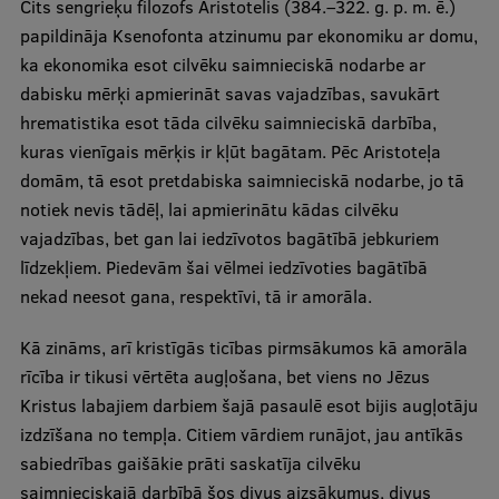
Cits sengrieķu filozofs Aristotelis (384.–322. g. p. m. ē.)
Pētniecības datu pārvaldība
papildināja Ksenofonta atzinumu par ekonomiku ar domu,
RSU zinātnes portāls
ka ekonomika esot cilvēku saimnieciskā nodarbe ar
dabisku mērķi apmierināt savas vajadzības, savukārt
Zinātnes ietekme
hrematistika esot tāda cilvēku saimnieciskā darbība,
Pētniecības platformas
kuras vienīgais mērķis ir kļūt bagātam. Pēc Aristoteļa
domām, tā esot pretdabiska saimnieciskā nodarbe, jo tā
Doktorantūras skola
notiek nevis tādēļ, lai apmierinātu kādas cilvēku
Pētniecības pakalpojumi
vajadzības, bet gan lai iedzīvotos bagātībā jebkuriem
līdzekļiem. Piedevām šai vēlmei iedzīvoties bagātībā
Pētniecības projekti
nekad neesot gana, respektīvi, tā ir amorāla.
Zinātnieku brokastis
Kā zināms, arī kristīgās ticības pirmsākumos kā amorāla
Vertikāli integrētie projekti
rīcība ir tikusi vērtēta augļošana, bet viens no Jēzus
Zinātniskās konferences
Kristus labajiem darbiem šajā pasaulē esot bijis augļotāju
izdzīšana no tempļa. Citiem vārdiem runājot, jau antīkās
Inovāciju centrs
sabiedrības gaišākie prāti saskatīja cilvēku
saimnieciskajā darbībā šos divus aizsākumus, divus