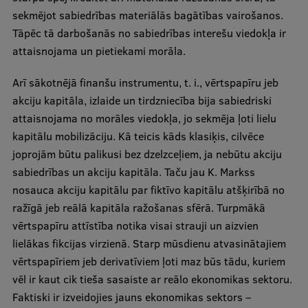
sekmējot sabiedrības materiālās bagātības vairošanos.
Tāpēc tā darbošanās no sabiedrības interešu viedokļa ir
attaisnojama un pietiekami morāla.
Arī sākotnējā finanšu instrumentu, t. i., vērtspapīru jeb
akciju kapitāla, izlaide un tirdzniecība bija sabiedriski
attaisnojama no morāles viedokļa, jo sekmēja ļoti lielu
kapitālu mobilizāciju. Kā teicis kāds klasiķis, cilvēce
joprojām būtu palikusi bez dzelzceļiem, ja nebūtu akciju
sabiedrības un akciju kapitāla. Taču jau K. Markss
nosauca akciju kapitālu par fiktīvo kapitālu atšķirībā no
ražīgā jeb reālā kapitāla ražošanas sfērā. Turpmākā
vērtspapīru attīstība notika visai strauji un aizvien
lielākas fikcijas virzienā. Starp mūsdienu atvasinātajiem
vērtspapīriem jeb derivatīviem ļoti maz būs tādu, kuriem
vēl ir kaut cik tieša sasaiste ar reālo ekonomikas sektoru.
Faktiski ir izveidojies jauns ekonomikas sektors –