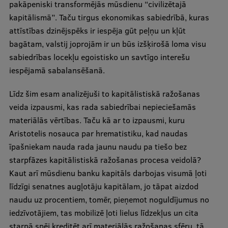
pakāpeniski transformējās mūsdienu “civilizētajā
kapitālismā”. Taču tirgus ekonomikas sabiedrībā, kuras
attīstības dzinējspēks ir iespēja gūt peļņu un kļūt
bagātam, valstij joprojām ir un būs izšķirošā loma visu
sabiedrības locekļu egoistisko un savtīgo interešu
iespējamā sabalansēšanā.
Līdz šim esam analizējuši to kapitālistiskā ražošanas
veida izpausmi, kas rada sabiedrībai nepieciešamās
materiālās vērtības. Taču kā ar to izpausmi, kuru
Aristotelis nosauca par hrematistiku, kad naudas
īpašniekam nauda rada jaunu naudu pa tiešo bez
starpfāzes kapitālistiskā ražošanas procesa veidolā?
Kaut arī mūsdienu banku kapitāls darbojas visumā ļoti
līdzīgi senatnes augļotāju kapitālam, jo tāpat aizdod
naudu uz procentiem, tomēr, pieņemot noguldījumus no
iedzīvotājiem, tas mobilizē ļoti lielus līdzekļus un cita
starpā spēj kreditēt arī materiālās ražošanas sfēru, tā