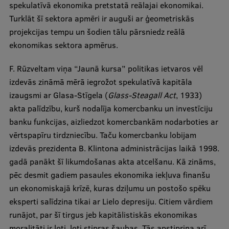
spekulatīvā ekonomika pretstatā reālajai ekonomikai.
Turklāt šī sektora apmēri ir auguši ar ģeometriskās
projekcijas tempu un šodien tālu pārsniedz reālā
ekonomikas sektora apmērus.
F. Rūzveltam viņa “Jaunā kursa” politikas ietvaros vēl
izdevās zināmā mērā iegrožot spekulatīvā kapitāla
izaugsmi ar Glasa-Stīgela (
Glass-Steagall Act
, 1933)
akta palīdzību, kurš nodalīja komercbanku un investīciju
banku funkcijas, aizliedzot komercbankām nodarboties ar
vērtspapīru tirdzniecību. Taču komercbanku lobijam
izdevās prezidenta B. Klintona administrācijas laikā 1998.
gadā panākt šī likumdošanas akta atcelšanu. Kā zināms,
pēc desmit gadiem pasaules ekonomika iekļuva finanšu
un ekonomiskajā krīzē, kuras dziļumu un postošo spēku
eksperti salīdzina tikai ar Lielo depresiju. Citiem vārdiem
runājot, par šī tirgus jeb kapitālistiskās ekonomikas
moralitāti ir ļoti, ļoti stipras šaubas. Tās apstiprina arī