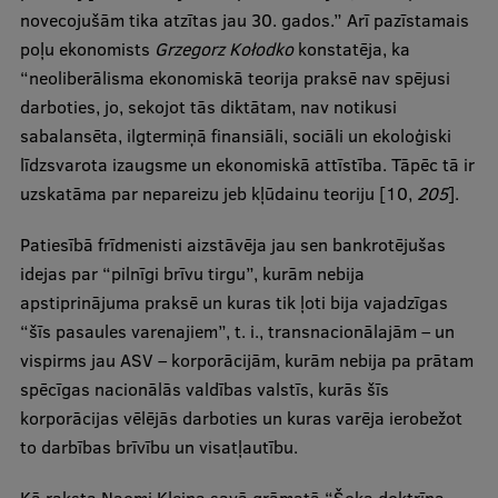
novecojušām tika atzītas jau 30. gados.” Arī pazīstamais
poļu ekonomists
Grzegorz Kołodko
konstatēja, ka
“neoliberālisma ekonomiskā teorija praksē nav spējusi
darboties, jo, sekojot tās diktātam, nav notikusi
sabalansēta, ilgtermiņā finansiāli, sociāli un ekoloģiski
līdzsvarota izaugsme un ekonomiskā attīstība. Tāpēc tā ir
uzskatāma par nepareizu jeb kļūdainu teoriju [10,
205
].
Patiesībā frīdmenisti aizstāvēja jau sen bankrotējušas
idejas par “pilnīgi brīvu tirgu”, kurām nebija
apstiprinājuma praksē un kuras tik ļoti bija vajadzīgas
“šīs pasaules varenajiem”, t. i., transnacionālajām – un
vispirms jau ASV – korporācijām, kurām nebija pa prātam
spēcīgas nacionālās valdības valstīs, kurās šīs
korporācijas vēlējās darboties un kuras varēja ierobežot
to darbības brīvību un visatļautību.