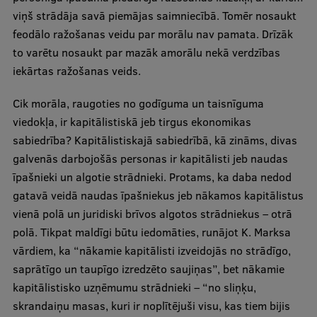
viņš strādāja savā piemājas saimniecībā. Tomēr nosaukt
feodālo ražošanas veidu par morālu nav pamata. Drīzāk
to varētu nosaukt par mazāk amorālu nekā verdzības
iekārtas ražošanas veids.
Cik morāla, raugoties no godīguma un taisnīguma
viedokļa, ir kapitālistiskā jeb tirgus ekonomikas
sabiedrība? Kapitālistiskajā sabiedrībā, kā zināms, divas
galvenās darbojošās personas ir kapitālisti jeb naudas
īpašnieki un algotie strādnieki. Protams, ka daba nedod
gatavā veidā naudas īpašniekus jeb nākamos kapitālistus
vienā polā un juridiski brīvos algotos strādniekus – otrā
polā. Tikpat maldīgi būtu iedomāties, runājot K. Marksa
vārdiem, ka “nākamie kapitālisti izveidojās no strādīgo,
saprātīgo un taupīgo izredzēto saujiņas”, bet nākamie
kapitālistisko uzņēmumu strādnieki – “no sliņķu,
skrandaiņu masas, kuri ir noplītējuši visu, kas tiem bijis