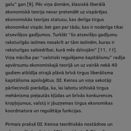
galu” gan [9]. Pēc viņa domām, klasiskā liberālā
ekonomiskā teorija nevar pretendēt uz vispārējas
ekonomiskās teorijas statusu, kas derīga tirgus
ekonomikai vispār, bet gan par tādu, kas ir noderīga tikai
atsevišķos gadījumos. Turklāt “šo atsevišķo gadījumu
raksturīgās iezīmes nesakrīt ar tām iezīmēm, kuras ir
raksturīgas sabiedrībai, kurā mēs dzīvojām” [11,
11
].
Viņa mācība par “valstiski regulējamo kapitālismu” radīja
apvērsumu ekonomiskajā teorijā un uz vairāk nekā 40
gadiem atbīdīja otrajā plānā brīvā tirgus liberālisma
kapitālisma apoloģētus. Dž. Keinss un viņa sekotāji
pārliecinoši pierādīja, ka, lai labotu stihiskā tirgus
mehānisma pieļautās kļūdas un brīvās konkurences
kropļojumus, valstij ir jāuzņemas tirgus ekonomikas
koordinatora un regulētāja funkcijas.
Pirmais praksē Dž. Keinsa teorētiskās nostādnes un