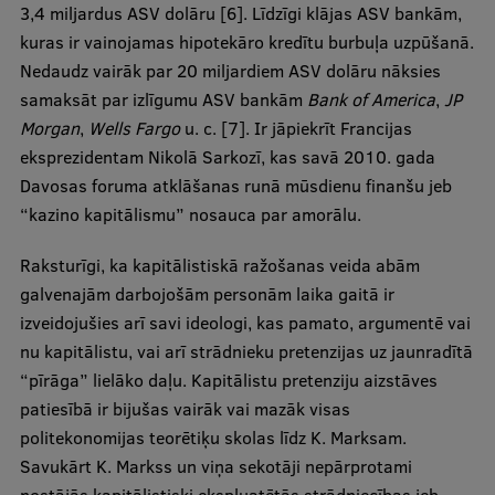
3,4 miljardus ASV dolāru [6]. Līdzīgi klājas ASV bankām,
kuras ir vainojamas hipotekāro kredītu burbuļa uzpūšanā.
Nedaudz vairāk par 20 miljardiem ASV dolāru nāksies
samaksāt par izlīgumu ASV bankām
Bank of America
,
JP
Morgan
,
Wells Fargo
u. c. [7]. Ir jāpiekrīt Francijas
eksprezidentam Nikolā Sarkozī, kas savā 2010. gada
Davosas foruma atklāšanas runā mūsdienu finanšu jeb
“kazino kapitālismu” nosauca par amorālu.
Raksturīgi, ka kapitālistiskā ražošanas veida abām
galvenajām darbojošām personām laika gaitā ir
izveidojušies arī savi ideologi, kas pamato, argumentē vai
nu kapitālistu, vai arī strādnieku pretenzijas uz jaunradītā
“pīrāga” lielāko daļu. Kapitālistu pretenziju aizstāves
patiesībā ir bijušas vairāk vai mazāk visas
politekonomijas teorētiķu skolas līdz K. Marksam.
Savukārt K. Markss un viņa sekotāji nepārprotami