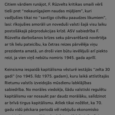
Citiem vārdiem runājot, F. Rūzvelts kritikas smaili vērš
tieši pret “nekaunīgajiem naudas mijējiem”, kuri
vadījušies tikai no “savtīgo cilvēku paaudzes likumiem”,
lasi: rīkojušies amorāli un noveduši valsti šajā visu laiku
postošākajā pārprodukcijas krīzē. ASV sabiedrība F.
Rūzvelta darbošanos krīzes seku pārvarēšanā novērtēja
ar tik lielu pateicību, ka četras reizes pārvēlēja viņu
prezidenta amatā, un droši vien būtu ievēlējuši arī piekto
reizi, ja vien viņš nebūtu nomiris 1945. gada aprīlī.
Keinsisma iespaidā kapitālisma vēsturē iestājās “zelta 30
gadi” (no 1945. līdz 1975. gadam), kuru laikā attīstītajās
Rietumu valstīs izveidojās mūsdienu labklājības
sabiedrība. No morāles viedokļa, šādu valstiski regulētu
kapitālismu var nosaukt par daudz morālāku, salīdzinot
ar brīvā tirgus kapitālismu. Atliek tikai nožēlot, ka 70.
gadu vidū pēckara periodā vēl nebijušu ekonomisko