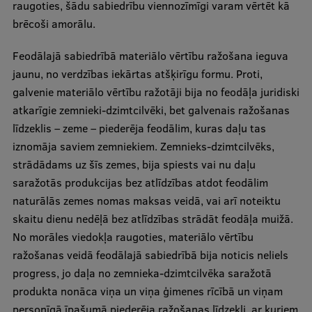
raugoties, šādu sabiedrību viennozīmīgi varam vērtēt kā
brēcoši amorālu.
Feodālajā sabiedrībā materiālo vērtību ražošana ieguva
jaunu, no verdzības iekārtas atšķirīgu formu. Proti,
galvenie materiālo vērtību ražotāji bija no feodāļa juridiski
atkarīgie zemnieki-dzimtcilvēki, bet galvenais ražošanas
līdzeklis – zeme – piederēja feodālim, kuras daļu tas
iznomāja saviem zemniekiem. Zemnieks-dzimtcilvēks,
strādādams uz šīs zemes, bija spiests vai nu daļu
saražotās produkcijas bez atlīdzības atdot feodālim
naturālās zemes nomas maksas veidā, vai arī noteiktu
skaitu dienu nedēļā bez atlīdzības strādāt feodāļa muižā.
No morāles viedokļa raugoties, materiālo vērtību
ražošanas veidā feodālajā sabiedrībā bija noticis neliels
progress, jo daļa no zemnieka-dzimtcilvēka saražotā
produkta nonāca viņa un viņa ģimenes rīcībā un viņam
personīgā īpašumā piederēja ražošanas līdzekļi, ar kuriem