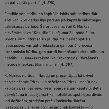
un pat vairāk par to” [4,
580
].
Feodālo sabiedrību no kapitālistiskās sabiedrības šķir
aptuveni 250 gadus ilgs pārejas jeb kapitāla sākotnējās
uzkrāšanās periods. Šā procesa izpētei K. Markss ir
pievērsies sava “Kapitāla” 1. sējuma 24. nodaļā, un
ikviens, kam interesē šis jautājums, pārlapojot šīs
lapaspuses, var gūt priekšstatu gan par šī procesa
ekonomisko būtību, gan par tā īstenošanas cietsirdību un
nežēlību. K. Markss raksta, ka “sākotnējās uzkrāšanas
metode ir jebkas, tikai ne idille” [4,
581
].
K. Markss norāda: “Nauda un prece, tāpat kā dzīvei
nepieciešamie līdzekļi un ražošanas līdzekļi, nebūt nav
kapitāls paši par sevi. Tie ir jāpārvērš par kapitālu. Bet šī
pārvēršana ir iespējama tikai noteiktos apstākļos: divām
ļoti dažādām, pretējām preču īpašnieku šķirām
jāsastopas vienai ar otru un jānonāk kontaktā – no