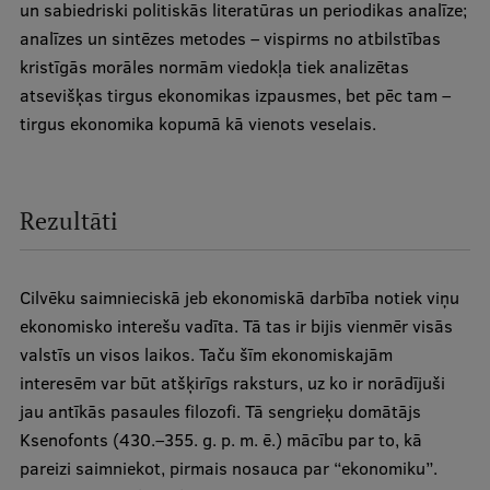
un sabiedriski politiskās literatūras un periodikas analīze;
Ētikas un līdztiesības mācības
analīzes un sintēzes metodes – vispirms no atbilstības
Atvērtā universitāte
kristīgās morāles normām viedokļa tiek analizētas
atsevišķas tirgus ekonomikas izpausmes, bet pēc tam –
Sagatavošanas kursi
tirgus ekonomika kopumā kā vienots veselais.
Profesionālās pilnveides kursi
ESF kvalifikācijas celšanas kursi
Rezultāti
Pedagoģiskās izaugsmes centrs
Kvalifikācijas atbilstības pārbaude
Cilvēku saimnieciskā jeb ekonomiskā darbība notiek viņu
ekonomisko interešu vadīta. Tā tas ir bijis vienmēr visās
valstīs un visos laikos. Taču šīm ekonomiskajām
Pētniecība
interesēm var būt atšķirīgs raksturs, uz ko ir norādījuši
jau antīkās pasaules filozofi. Tā sengrieķu domātājs
Ksenofonts (430.–355. g. p. m. ē.) mācību par to, kā
Zinātniskie institūti un laboratorijas
pareizi saimniekot, pirmais nosauca par “ekonomiku”.