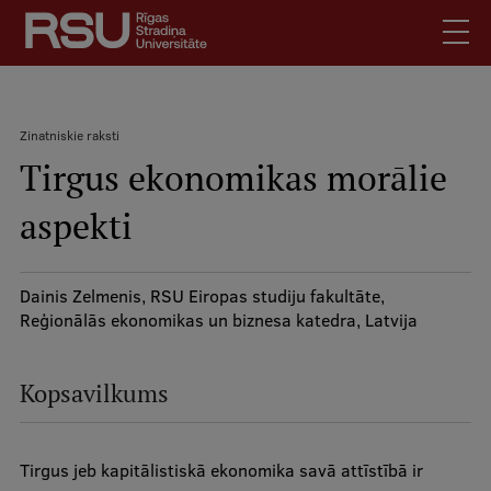
Pārlekt
uz
galveno
saturu
English
.
Zinatniskie raksti
Latviski
Tirgus ekonomikas morālie
Meklēt
Atpakaļceļš
Skolēniem
aspekti
Studentiem
Mobile
augšējā
Absolventiem
izvēlne
Dainis Zelmenis, RSU Eiropas studiju fakultāte,
Darbiniekiem
Reģionālās ekonomikas un biznesa katedra, Latvija
Darba devējiem
Bibliotēka
Kopsavilkums
Kontakti
Vakances
Tirgus jeb kapitālistiskā ekonomika savā attīstībā ir