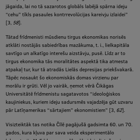
jāgaida, lai no tā sazarotos globāls labējā spārna ideju
“cehu” tīkls pasaules kontrrevolūcijas kareivju izlaidei”
[3,
58
].
Tātad frīdmenisti mūsdienu tirgus ekonomikas norisēs
atklāti nostājās sabiedrības mazākuma, t. i., lielkapitāla
savtīgo un alkatīgo interešu aizstāvju, pusē. Līdz ar to
tirgus ekonomika tās moralitātes aspektā tika atmesta
atpakaļ tur, kur tā atradās Lielās depresijas priekšvakarā.
Tāpēc nosaukt šo ekonomiskās domas virzienu par
morālu ir grūti. Vēl jo vairāk, ņemot vērā Čikāgas
Universitātē frīdmenistu sagatavotos “ideoloģiskos
kaujiniekus, kuriem ideju sadursmēs vajadzēja gūt uzvaru
pār Latīņamerikas “sārtajiem” ekonomistiem” [3,
62
].
Visizteiktāk tas notika Čīlē pagājušā gadsimta 60. un 70.
gados, kura kļuva par sava veida eksperimentālo