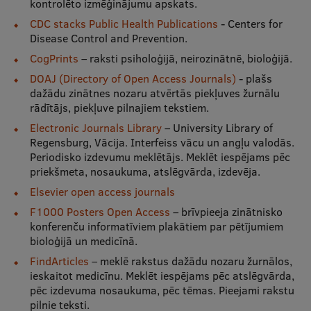
kontrolēto izmēģinājumu apskats.
CDC stacks Public Health Publications
- Centers for
Studentu dzīve
Disease Control and Prevention.
CogPrints
– raksti psiholoģijā, neirozinātnē, bioloģijā.
Studiju norises vietas
DOAJ (Directory of Open Access Journals)
- plašs
Fakultātes
dažādu zinātnes nozaru atvērtās piekļuves žurnālu
rādītājs, piekļuve pilnajiem tekstiem.
Mūsu cilvēki
Electronic Journals Library
– University Library of
Stratēģija
Regensburg, Vācija. Interfeiss vācu un angļu valodās.
Periodisko izdevumu meklētājs. Meklēt iespējams pēc
Struktūra
priekšmeta, nosaukuma, atslēgvārda, izdevēja.
Elsevier open access journals
Vēsture un tradīcijas
F1000 Posters Open Access
– brīvpieeja zinātnisko
Identitāte
konferenču informatīviem plakātiem par pētījumiem
bioloģijā un medicīnā.
RSU fonds
FindArticles
– meklē rakstus dažādu nozaru žurnālos,
ieskaitot medicīnu. Meklēt iespējams pēc atslēgvārda,
Aula
pēc izdevuma nosaukuma, pēc tēmas. Pieejami rakstu
Muzeji un ekspozīcijas
pilnie teksti.