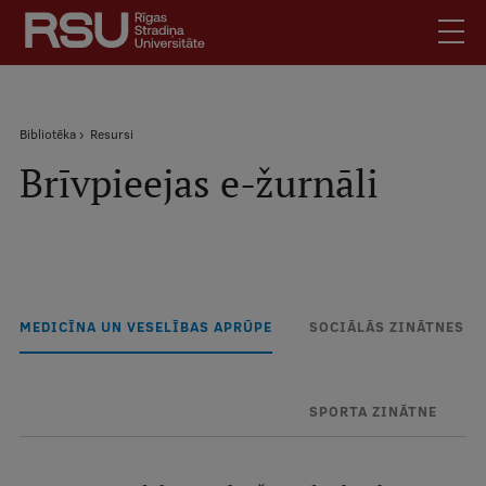
Pārlekt
uz
galveno
saturu
English
.
Atpakaļceļš
Bibliotēka
Resursi
Latviski
Brīvpieejas e-žurnāli
Mobile
Meklēt
Skolēniem
augšējā
Studentiem
izvēlne
Absolventiem
Darbiniekiem
MEDICĪNA UN VESELĪBAS APRŪPE
SOCIĀLĀS ZINĀTNES
Darba devējiem
Bibliotēka
Kontakti
SPORTA ZINĀTNE
Vakances