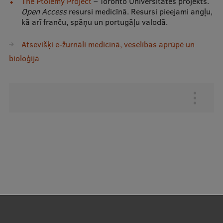
The Ptolemy Project
– Toronto Universitātes projekts.
Open Access
resursi medicīnā. Resursi pieejami angļu,
Starptautiskā sadarbība
kā arī franču, spāņu un portugāļu valodā.
Atsevišķi e-žurnāli medicīnā, veselības aprūpē un
Mobilitātes programmas
bioloģijā
Starptautiskie projekti
Starptautiskie sadarbības partneri
Augšējā
EURAXESS RSU kontaktpunkts
izvēlne
EATRIS koordinators Latvijā