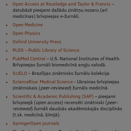
Pētniecības datu pārvaldība
Open Access at Routledge and Taylor & Francis
–
datubāzē pieejami dažādu zinātņu nozaru (arī
RSU zinātnes portāls
medicīnas) brīvpieejas e-žurnāli.
Open Medicine
Zinātnes ietekme
Open Physics
Pētniecības platformas
Oxford University Press
Doktorantūras skola
PLOS – Public Library of Science
PubMed Central
– U.S. National Institutes of Health.
Pētniecības pakalpojumi
Brīvpieejas žurnāli biomedicīnā angļu valodā.
Pētniecības projekti
SciELO
– Brazīlijas zinātnisko žurnālu kolekcija
ScienceRise: Medical Science
- Ukrainas brīvpieejas
Zinātnieku brokastis
zinātniskais (
peer-reviewed
) žurnāls medicīnā
Vertikāli integrētie projekti
Scientific & Academic Publishing (SAP)
– pieejami
brīvpieejā (
open access
) recenzēti zinātniski (
peer-
Zinātniskās konferences
reviewed
) žurnāli daudzās akadēmiskajās disciplīnās
(t.sk. medicīnā, ķīmijā).
Inovāciju centrs
SpringerOpen journals