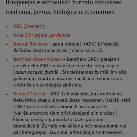
Brīvpieejas elektronisko žurnālu datubāzes
Mobile
medicīnā, ķīmijā, bioloģijā u. c. zinātnēs
galvenā
Studiju iespējas
izvēlne
ABC Chemistry
Acta Chirurgica Latviensis
Pamatstudiju programmas
Annual Reviews
– gada pārskati (ASV) brīvpieejā
dažādās zinātņu nozarēs (medicīnā u. c.).
Maģistra studiju programmas
Bentham Open Access
– Bentham OPEN pieejami
vairāk nekā 230 zinātniski recenzētie brīvpieejas
Doktorantūra
(
open access
) žurnāli. Šie tiešsaistes žurnāli ir visās
Rezidentūra
galvenajās zinātņu nozarēs: medicīnā, tehniskajās
zinātnēs un sociālajās zinātnēs.
Uzņemšana
BiomedCentral
– ASV. Izdevniecība, kas nodrošina
tiešu brīvo pieeju biomedicīnas resursiem. Vairāk nekā
Praktiska informācija
130 žurnālu dažādās biomedicīnas nozarēs
(vairākumam no tiem brīvi pieejami pilnie teksti),
klīnisko izmēģinājumu datu bāze, jaunumi
Par RSU
biomedicīnā. Žurnālu meklēšana pēc nosaukuma vai
pēc kategorijas. Jaunumi, informācija zinātniekiem,