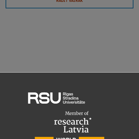
RĀDĪT VAIRĀK