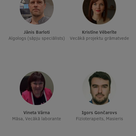
Studentu dzīve
Studiju norises vietas
Jānis Barloti
Kristīne Vēberīte
Fakultātes
Algologs (sāpju speciālists)
Vecākā projektu grāmatvede
Mūsu cilvēki
Stratēģija
Struktūra
Vēsture un tradīcijas
Identitāte
RSU fonds
Vineta Vārna
Igors Gončarovs
Māsa, Vecākā laborante
Fizioterapeits, Masieris
Aula
Muzeji un ekspozīcijas