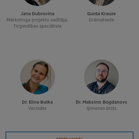
Starptautiskā sadarbība
Jana Dubrovina
Gunta Krauze
Mārketinga projektu vadītāja,
Grāmatvede
Tirgvedības speciāliste
Mobilitātes programmas
Starptautiskie projekti
Starptautiskie sadarbības partneri
EURAXESS RSU kontaktpunkts
EATRIS koordinators Latvijā
dr. Elina Butka
dr. Maksims Bogdanovs
Vecmāte
Ģimenes ārsts