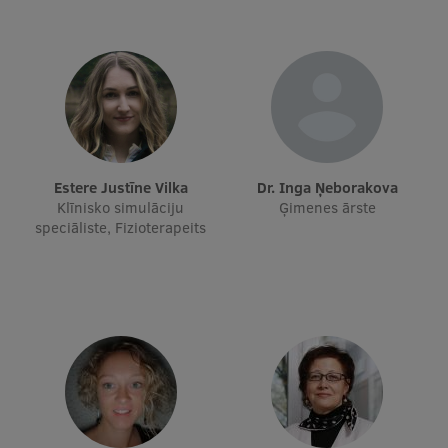
Ģerbonis
Projekti
Reitingi
Virtuālā tūre
Ilgtspējīga attīstība
Estere Justīne Vilka
dr. Inga Ņeborakova
Klīnisko simulāciju
Ģimenes ārste
Studiju un vides pieejamība
speciāliste, Fizioterapeits
Dati par 2025. gadu
Suvenīri un grāmatas
Mūžizglītība