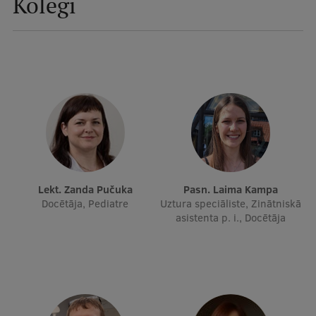
Kolēģi
Mobile
galvenā
Studiju iespējas
izvēlne
Pamatstudiju programmas
Maģistra studiju programmas
Doktorantūra
Rezidentūra
Lekt. Zanda Pučuka
Pasn. Laima Kampa
Docētāja, Pediatre
Uztura speciāliste, Zinātniskā
Uzņemšana
asistenta p. i., Docētāja
Praktiska informācija
Par RSU