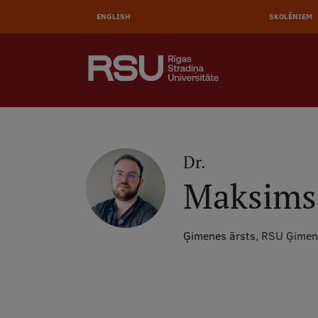
AUGŠĒ
Pārlekt
uz
ENGLISH
SKOLĒNIEM
IZVĒL
galveno
saturu
MEKLĒT
Galvenā
izvēlne
.
dr.
Maksims
Ģimenes ārsts,
RSU Ģimene