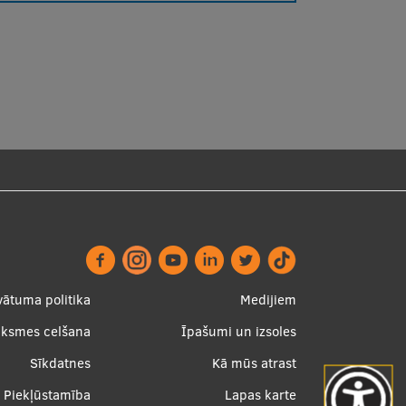
ter
Apakšējā
vātuma politika
Medijiem
nu
izvēlne2
uksmes celšana
Īpašumi un izsoles
Sīkdatnes
Kā mūs atrast
Piekļūstamība
Lapas karte