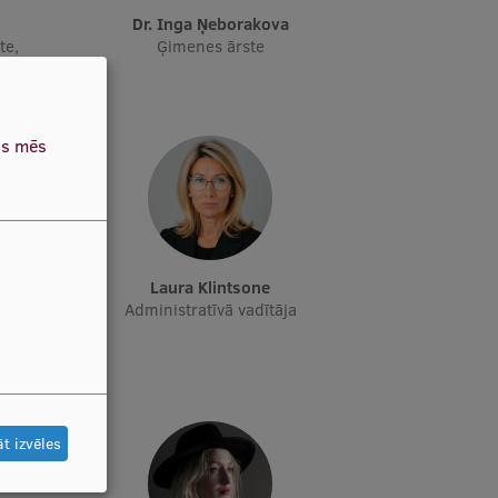
dr. Inga Ņeborakova
te,
Ģimenes ārste
as mēs
Laura Klintsone
ētāja,
Administratīvā vadītāja
kle,
ētniece
t izvēles