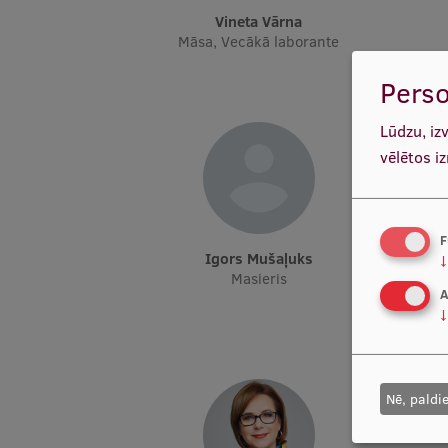
Vineta Vārna
Māsa, Vecākā laborante
Perso
Lūdzu, iz
vēlētos i
F
Igors Mušaļuks
↓
Masieris
A
↓
Nē, paldi