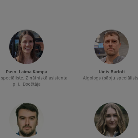
Pasn. Laima Kampa
Jānis Barloti
 speciāliste, Zinātniskā asistenta
Algologs (sāpju speciālist
p. i., Docētāja