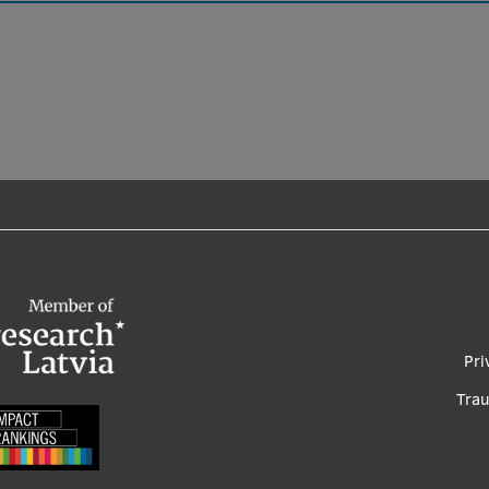
Foo
Pri
me
Tra