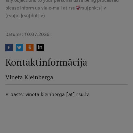
any objections to your personal data being processed
please inform us via e-mail at
rsu
rsu
[pnkts]
lv
(rsu[at]rsu[dot]lv)
Datums:
10.07.2026.
Kontaktinformācija
Vineta Kleinberga
E-pasts:
vineta.kleinberga
[at]
rsu.lv