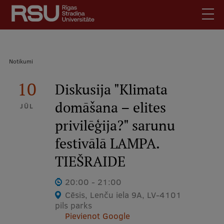
Pārlekt
uz
galveno
saturu
English
.
Atpakaļceļš
Notikumi
Latviski
Mobile
10
Meklēt
Diskusija "Klimata
Skolēniem
augšējā
domāšana – elites
Studentiem
JŪL
izvēlne
privilēģija?" sarunu
Absolventiem
Darbiniekiem
festivālā LAMPA.
Darba devējiem
TIEŠRAIDE
Bibliotēka
20:00 - 21:00
Kontakti
Cēsis, Lenču iela 9A, LV-4101
pils parks
Vakances
Pievienot Google