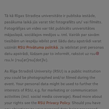
Tā kā Rīgas Stradiņa universitāte ir publiska iestāde,
pasākuma laikā jūs varat tikt fotografēts un/ vai filmēts.
Fotogrāfijas un video var tikt publicēts universitātes
mājaslapā, sociālajos medijos u. tml. Vairāk par savām
tiesībām un iespēju iebilst pret šādu datu apstrādi varat
uzzināt
RSU Privātuma politikā
. Ja iebilstat pret personas
datu apstrādi, lūdzam par to informēt, rakstot uz
rsu
rsu
.
lv
(rsu[at]rsu[dot]lv)
.
As Rīga Stradiņš University (RSU) is a public institution
you could be photographed and/or filmed during the
event. Your personal data might be used to further the
interests of RSU, e.g. for marketing or communication
activities (incl. social media coverage). Read more about
your rights see the
RSU Privacy Policy
. Should you have