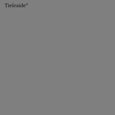
Tiešraide*
Studentu dzīve
Studiju norises vietas
Fakultātes
Mūsu cilvēki
Stratēģija
Struktūra
Vēsture un tradīcijas
Identitāte
RSU fonds
Aula
Muzeji un ekspozīcijas