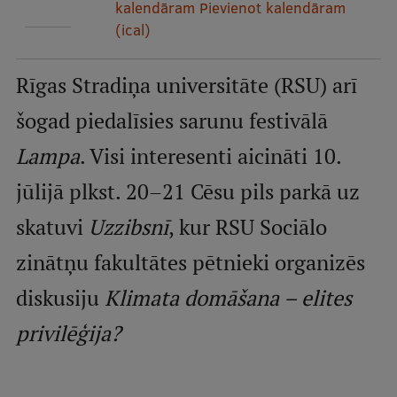
kalendāram
Pievienot kalendāram
Mobile
(ical)
galvenā
Studiju iespējas
izvēlne
Rīgas Stradiņa universitāte (RSU) arī
šogad piedalīsies sarunu festivālā
Pamatstudiju programmas
Lampa
. Visi interesenti aicināti 10.
Maģistra studiju programmas
jūlijā plkst. 20–21 Cēsu pils parkā uz
Doktorantūra
skatuvi
Rezidentūra
Uzzibsnī
, kur RSU Sociālo
Uzņemšana
zinātņu fakultātes pētnieki organizēs
Praktiska informācija
diskusiju
Klimata domāšana – elites
privilēģija?
Par RSU