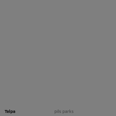
Starptautiskā sadarbība
Mobilitātes programmas
Starptautiskie projekti
Starptautiskie sadarbības partneri
EURAXESS RSU kontaktpunkts
EATRIS koordinators Latvijā
Telpa
pils parks