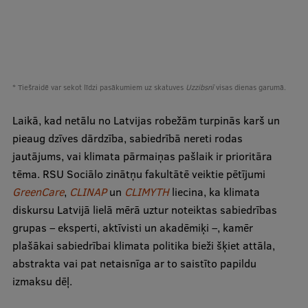
Ģerbonis
Projekti
Reitingi
* Tiešraidē var sekot līdzi pasākumiem uz skatuves
Uzzibsnī
visas dienas garumā.
Virtuālā tūre
Laikā, kad netālu no Latvijas robežām turpinās karš un
Ilgtspējīga attīstība
pieaug dzīves dārdzība, sabiedrībā nereti rodas
Studiju un vides pieejamība
jautājums, vai klimata pārmaiņas pašlaik ir prioritāra
tēma. RSU Sociālo zinātņu fakultātē veiktie pētījumi
Dati par 2025. gadu
GreenCare
,
CLINAP
un
CLIMYTH
liecina, ka klimata
Suvenīri un grāmatas
diskursu Latvijā lielā mērā uztur noteiktas sabiedrības
grupas – eksperti, aktīvisti un akadēmiķi –, kamēr
plašākai sabiedrībai klimata politika bieži šķiet attāla,
Mūžizglītība
abstrakta vai pat netaisnīga ar to saistīto papildu
izmaksu dēļ.