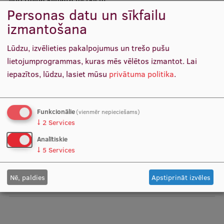
Pētniecības datu pārvaldība
Personas datu un sīkfailu
Plašāka informācija
RSU zinātnes portāls
izmantošana
Zinātnes ietekme
Lūdzu, izvēlieties pakalpojumus un trešo pušu
lietojumprogrammas, kuras mēs vēlētos izmantot.
Lai
Pētniecības platformas
iepazītos, lūdzu, lasiet mūsu
privātuma politika
.
Doktorantūras skola
Pētniecības pakalpojumi
Sociālo zinātņu fakultāte
Funkcionālie
(vienmēr nepieciešams)
Pētniecības projekti
↓
2
Services
LASĪT VAIRĀK
Analītiskie
Zinātnieku brokastis
↓
5
Services
Vertikāli integrētie projekti
Norises vieta
Nē, paldies
Apstiprināt izvēles
Zinātniskās konferences
Inovāciju centrs