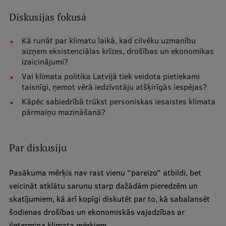
Ētikas un līdztiesības mācības
Diskusijas fokusā
Atvērtā universitāte
Kā runāt par klimatu laikā, kad cilvēku uzmanību
Sagatavošanas kursi
aizņem eksistenciālas krīzes, drošības un ekonomikas
izaicinājumi?
Profesionālās pilnveides kursi
Vai klimata politika Latvijā tiek veidota pietiekami
taisnīgi, ņemot vērā iedzīvotāju atšķirīgās iespējas?
ESF kvalifikācijas celšanas kursi
Kāpēc sabiedrībā trūkst personiskas iesaistes klimata
Pedagoģiskās izaugsmes centrs
pārmaiņu mazināšanā?
Kvalifikācijas atbilstības pārbaude
Par diskusiju
Pētniecība
Pasākuma mērķis nav rast vienu “pareizo” atbildi, bet
veicināt atklātu sarunu starp dažādām pieredzēm un
skatījumiem, kā arī kopīgi diskutēt par to, kā sabalansēt
Zinātniskie institūti un laboratorijas
šodienas drošības un ekonomiskās vajadzības ar
ilgtermiņa klimata mērķiem.