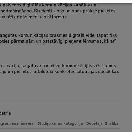
s galvenos digitālās komunikācijas kanālus un
 nodrošināšanā. Studenti zinās un spēs praksē pielietot
us atšķirīgās mediju platformās.
 apgūtās komunikācijas prasmes digitālā vidē, tāpat tiks
oties pārmaiņām un patstāvīgi pieņemt lēmumus, kā arī
formāciju, sagatavot un virzīt komunikācijas vēstījumus
ju un pielietot, atbilstoši konkrētās situācijas specifikai.
stris
ogrammas līmenis
Studiju kursa kategorija
Docētāji
Grafiks