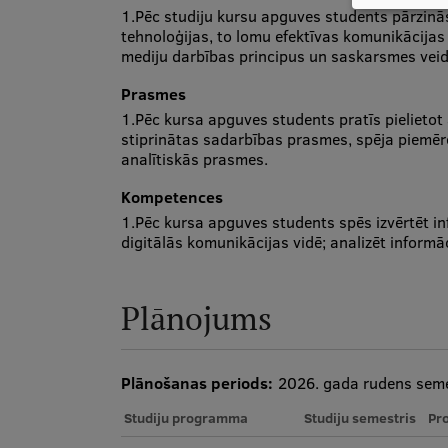
1.Pēc studiju kursu apguves students pārzinā
tehnoloģijas, to lomu efektīvas komunikācijas
mediju darbības principus un saskarsmes veid
Prasmes
1.Pēc kursa apguves students pratīs pielietot
stiprinātas sadarbības prasmes, spēja piemēr
analītiskās prasmes.
Kompetences
1.Pēc kursa apguves students spēs izvērtēt in
digitālās komunikācijas vidē; analizēt informāci
Plānojums
Plānošanas periods:
2026. gada rudens seme
Studiju programma
Studiju semestris
Pr