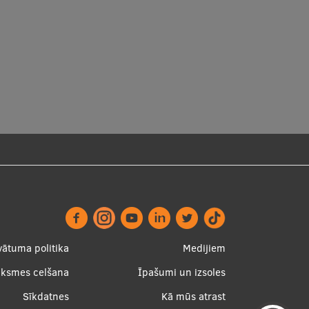
ter
Apakšējā
vātuma politika
Medijiem
nu
izvēlne2
uksmes celšana
Īpašumi un izsoles
Sīkdatnes
Kā mūs atrast