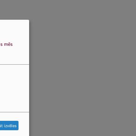
as mēs
t izvēles