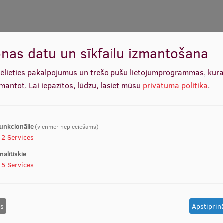
vēl nebijušas iespējas uzņēmumiem sasniegt, informēt un
nas datu un sīkfailu izmantošana
egt studentiem zināšanas, kas jāņem vērā, plānojot iekšējo
itālās komunikācijas mērķauditorijas un izvēlēties
vēlieties pakalpojumus un trešo pušu lietojumprogrammas, kur
šanai. Kursa uzdevumi ir veicināt studentu visaptverošu
zmantot.
Lai iepazītos, lūdzu, lasiet mūsu
privātuma politika
.
itorijām, digitālās komunikācijas metodēm un kanāliem.
žādus digitālās komunikācijas izaicinājumus, rodot tiem
unkcionālie
(vienmēr nepieciešams)
2
Services
nalītiskie
u.
5
Services
es
Apstiprinā