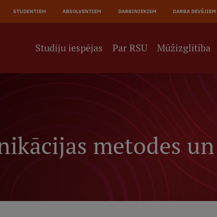
JĀ
STUDENTIEM
ABSOLVENTIEM
DARBINIEKIEM
DARBA DEVĒJIEM
NE
Studiju iespējas
Par RSU
Mūžizglītība
nikācijas metodes un