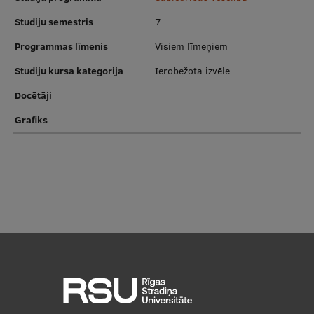
Pētniecības datu pārvaldība
Studiju semestris
7
RSU zinātnes portāls
Programmas līmenis
Visiem līmeņiem
Zinātnes ietekme
Studiju kursa kategorija
Ierobežota izvēle
Pētniecības platformas
Docētāji
Doktorantūras skola
Grafiks
Pētniecības pakalpojumi
Pētniecības projekti
Zinātnieku brokastis
Vertikāli integrētie projekti
Zinātniskās konferences
Inovāciju centrs