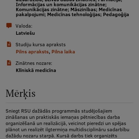
Informācijas un komunikācijas zinātne;
Komunikācijas zinātne; Māszinības; Medicīnas
pakalpojumi; Medicīnas tehnoloģijas; Pedagoģija
Studentu dzīve
Valoda:
Studiju norises vietas
Latviešu
Fakultātes
Studiju kursa apraksts
Mūsu cilvēki
Pilns apraksts
,
Pilna laika
Zinātnes nozare:
Stratēģija
Klīniskā medicīna
Struktūra
Vēsture un tradīcijas
Mērķis
Identitāte
Sniegt RSU dažādās programmās studējošajiem
RSU fonds
zināšanas un praktiskās iemaņas pētniecības darba
organizēšanā un realizācijā, veicinot pieredzi un spējas
Aula
plānot un realizēt ilgtermiņa multidisciplināru sadarbību
dažādu nozaru starpā. Kursā darbs tiek organizēts
Muzeji un ekspozīcijas