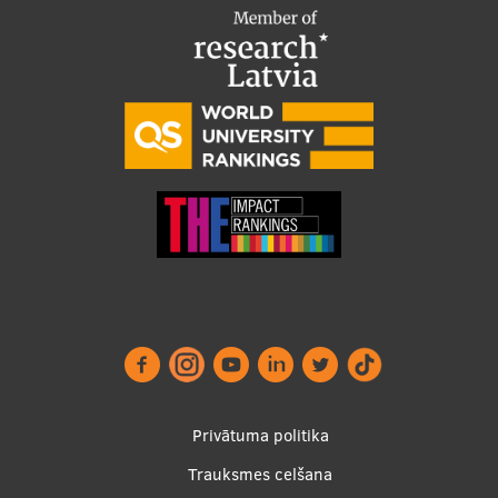
Starptautiskā sadarbība
Mobilitātes programmas
Starptautiskie projekti
Starptautiskie sadarbības partneri
EURAXESS RSU kontaktpunkts
EATRIS koordinators Latvijā
Footer
Privātuma politika
menu
Trauksmes celšana