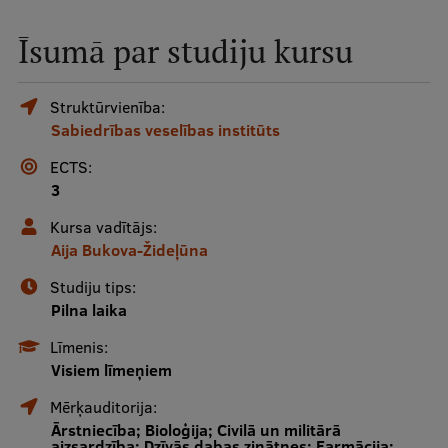
Mobile
Īsumā par studiju kursu
galvenā
Studiju iespējas
izvēlne
Struktūrvienība:
Sabiedrības veselības institūts
Pamatstudiju programmas
ECTS:
Maģistra studiju programmas
3
Doktorantūra
Kursa vadītājs:
Aija Bukova-Žideļūna
Rezidentūra
Studiju tips:
Uzņemšana
Pilna laika
Praktiska informācija
Līmenis:
Visiem līmeņiem
Mērķauditorija:
Par RSU
Ārstniecība; Bioloģija; Civilā un militārā
aizsardzība; Dzīvās dabas zinātnes; Farmācija;