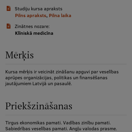
Studiju kursa apraksts
Studentu dzīve
Pilns apraksts
,
Pilna laika
Studiju norises vietas
Zinātnes nozare:
Klīniskā medicīna
Fakultātes
Mūsu cilvēki
Mērķis
Stratēģija
Struktūra
Kursa mērķis ir veicināt zināšanu apguvi par veselības
aprūpes organizācijas, politikas un finansēšanas
Vēsture un tradīcijas
jautājumiem Latvijā un pasaulē.
Identitāte
Priekšzināšanas
RSU fonds
Aula
Tirgus ekonomikas pamati. Vadības zinību pamati.
Sabiedrības veselības pamati. Angļu valodas prasme.
Muzeji un ekspozīcijas