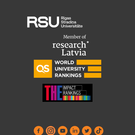
Starptautiskā sadarbība
Mobilitātes programmas
Starptautiskie projekti
Starptautiskie sadarbības partneri
EURAXESS RSU kontaktpunkts
EATRIS koordinators Latvijā