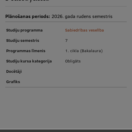
Pētniecības datu pārvaldība
RSU zinātnes portāls
Plānošanas periods:
2026. gada rudens semestris
Zinātnes ietekme
Studiju programma
Sabiedrības veselība
Pētniecības platformas
Studiju semestris
7
Doktorantūras skola
Programmas līmenis
1. cikla (Bakalaura)
Pētniecības pakalpojumi
Studiju kursa kategorija
Obligāts
Pētniecības projekti
Docētāji
Grafiks
Zinātnieku brokastis
Vertikāli integrētie projekti
Zinātniskās konferences
Inovāciju centrs