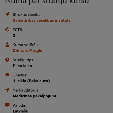
Īsumā par studiju kursu
Mobile
galvenā
Studiju iespējas
Struktūrvienība:
Sabiedrības veselības institūts
izvēlne
ECTS:
Pamatstudiju programmas
3
Maģistra studiju programmas
Kursa vadītājs:
Dzintars Mozgis
Doktorantūra
Studiju tips:
Rezidentūra
Pilna laika
Uzņemšana
Līmenis:
1. cikla (Bakalaura)
Praktiska informācija
Mērķauditorija:
Medicīnas pakalpojumi
Par RSU
Valoda:
Latviešu