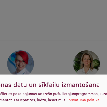
nas datu un sīkfailu izmantošana
 Dr. biol. Inese Čakstiņa-Dzērve
Doc. Dr. med. Anda Kadiš
Vadošā pētniece, Docētāja
Docētāja, Vadošā pētniec
vēlieties pakalpojumus un trešo pušu lietojumprogrammas, kur
zmantot.
Lai iepazītos, lūdzu, lasiet mūsu
privātuma politika
.