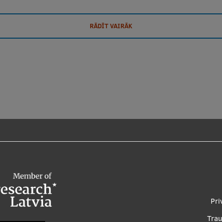
RĀDĪT VAIRĀK
Foo
Pri
me
Tra