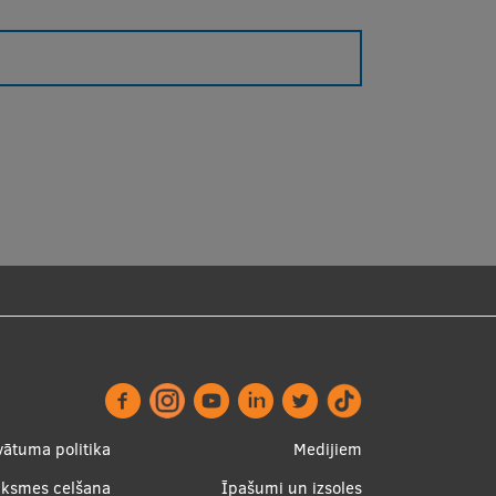
ter
Apakšējā
vātuma politika
Medijiem
nu
izvēlne2
uksmes celšana
Īpašumi un izsoles