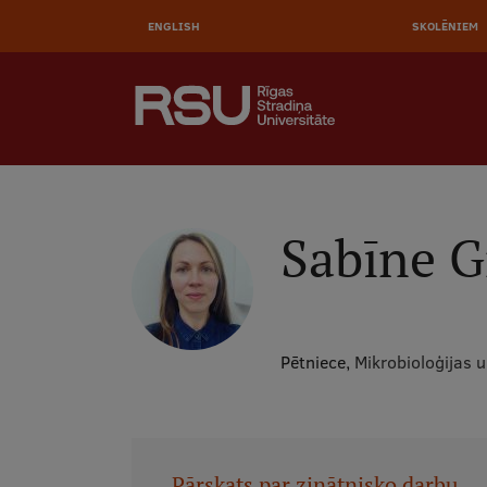
AUGŠĒ
Pārlekt
uz
ENGLISH
SKOLĒNIEM
IZVĒL
galveno
saturu
MEKLĒT
Galvenā
izvēlne
.
Sabīne G
Pētniece,
Mikrobioloģijas u
Pārskats par zinātnisko darbu