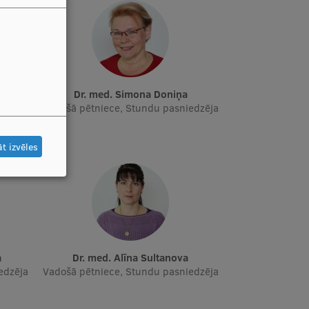
Dr. med. Simona Doniņa
ais
Vadošā pētniece, Stundu pasniedzēja
t izvēles
a
Dr. med. Alīna Sultanova
edzēja
Vadošā pētniece, Stundu pasniedzēja