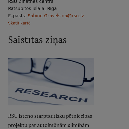
RSU Zinātnes centrs
Rātsupītes iela 5, Rīga
E-pasts:
Sabine.Gravelsina@rsu.lv
Skatīt kartē
Saistītās ziņas
RSU īsteno starptautisku pētniecības
projektu par autoimūnām slimībām