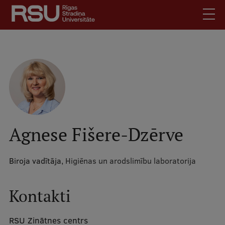
Pārlekt
uz
galveno
saturu
English
.
Latviski
Mobile
Meklēt
Skolēniem
augšējā
Studentiem
izvēlne
Absolventiem
Agnese Fišere-Dzērve
Darbiniekiem
Darba devējiem
Biroja vadītāja,
Higiēnas un arodslimību laboratorija
Bibliotēka
Kontakti
Kontakti
Vakances
RSU Zinātnes centrs