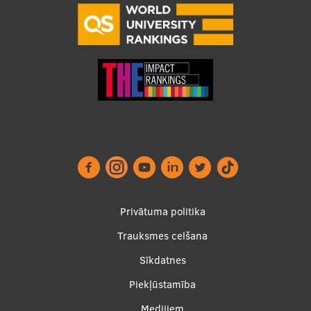
Starptautiskā sadarbība
Mobilitātes programmas
Starptautiskie projekti
Starptautiskie sadarbības partneri
EURAXESS RSU kontaktpunkts
EATRIS koordinators Latvijā
Footer
Privātuma politika
menu
Trauksmes celšana
Sīkdatnes
Piekļūstamība
Medijiem