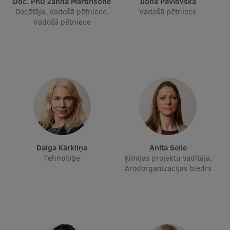
Doc. PhD Žanna Martinsone
Ilona Pavlovska
Docētāja, Vadošā pētniece,
Vadošā pētniece
Vadošā pētniece
Studentu dzīve
Studiju norises vietas
Fakultātes
Mūsu cilvēki
Stratēģija
Struktūra
Vēsture un tradīcijas
Daiga Kārkliņa
Anita Seile
Tehnoloģe
Ķīmijas projektu vadītāja,
Identitāte
Arodorganizācijas biedrs
RSU fonds
Aula
Muzeji un ekspozīcijas