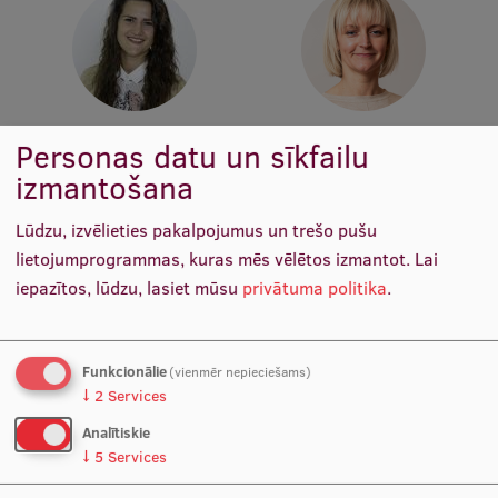
Ģerbonis
Projekti
Reitingi
mg. Laura Komarovska
Svetlana Lakiša
Personas datu un sīkfailu
Virtuālā tūre
Pētniece
Pētniece
izmantošana
Ilgtspējīga attīstība
Lūdzu, izvēlieties pakalpojumus un trešo pušu
Studiju un vides pieejamība
lietojumprogrammas, kuras mēs vēlētos izmantot.
Lai
iepazītos, lūdzu, lasiet mūsu
privātuma politika
.
Dati par 2025. gadu
Suvenīri un grāmatas
Funkcionālie
(vienmēr nepieciešams)
↓
2
Services
Mūžizglītība
Linda Paegle
Ivars Laicāns
Analītiskie
Pētniece
Laborants
↓
5
Services