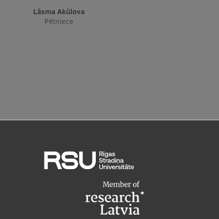
Pētniecības datu pārvaldība
Lāsma Akūlova
Pētniece
RSU zinātnes portāls
Zinātnes ietekme
Pētniecības platformas
Doktorantūras skola
Pētniecības pakalpojumi
Pētniecības projekti
Zinātnieku brokastis
Vertikāli integrētie projekti
Zinātniskās konferences
Inovāciju centrs