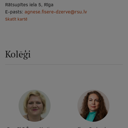
Rātsupītes iela 5, Rīga
Mobile
E-pasts:
agnese.fisere-dzerve@rsu.lv
galvenā
Studiju iespējas
Skatīt kartē
izvēlne
Pamatstudiju programmas
Maģistra studiju programmas
Kolēģi
Doktorantūra
Rezidentūra
Uzņemšana
Praktiska informācija
Par RSU