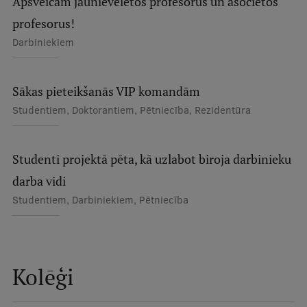
Apsveicam jaunievēlētos profesorus un asociētos
Ētikas un līdztiesības mācības
profesorus!
Atvērtā universitāte
Darbiniekiem
Sagatavošanas kursi
Sākas pieteikšanās VIP komandām
Profesionālās pilnveides kursi
Studentiem, Doktorantiem, Pētniecība, Rezidentūra
ESF kvalifikācijas celšanas kursi
Pedagoģiskās izaugsmes centrs
Studenti projektā pēta, kā uzlabot biroja darbinieku
Kvalifikācijas atbilstības pārbaude
darba vidi
Studentiem, Darbiniekiem, Pētniecība
Pētniecība
Kolēģi
Zinātniskie institūti un laboratorijas