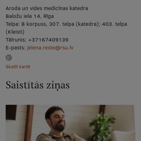
Aroda un vides medicīnas katedra
Studentu dzīve
Baložu iela 14, Rīga
Telpa:
B korpuss, 307. telpa (katedra); 403. telpa
Studiju norises vietas
(Kleisti)
Tālrunis:
Fakultātes
+37167409139
E-pasts:
jelena.reste@rsu.lv
Mūsu cilvēki
Stratēģija
Skatīt kartē
Struktūra
Saistītās ziņas
Vēsture un tradīcijas
Identitāte
RSU fonds
Aula
Muzeji un ekspozīcijas