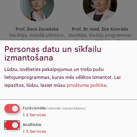
Starptautiskā sadarbība
Prof. Dace Zavadska
Prof. Dr. med. Ilze Konrāde
Docētāja, Vadošā pētniece,
Docētāja, Studiju programmas
Mobilitātes programmas
Vadošā pētniece, projekta
direktore, DSP "Veselības
Personas datu un sīkfailu
Starptautiskie projekti
zinātniskā vadītāja
aprūpe" apakšprogrammas
"Medicīna" direktore, Valdes
izmantošana
Starptautiskie sadarbības partneri
locekle
Lūdzu, izvēlieties pakalpojumus un trešo pušu
EURAXESS RSU kontaktpunkts
lietojumprogrammas, kuras mēs vēlētos izmantot.
Lai
EATRIS koordinators Latvijā
iepazītos, lūdzu, lasiet mūsu
privātuma politika
.
Funkcionālie
(vienmēr nepieciešams)
↓
2
Services
Analītiskie
↓
5
Services
Prof. Dr. med. Juta Kroiča
Prof. Dr. med. Zanda