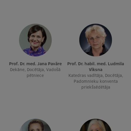
Pētniecības datu pārvaldība
RSU zinātnes portāls
Zinātnes ietekme
Pētniecības platformas
Doktorantūras skola
Pētniecības pakalpojumi
Prof. Dr. med. Jana Pavāre
Prof. Dr. habil. med. Ludmila
Dekāne, Docētāja, Vadošā
Vīksna
Pētniecības projekti
pētniece
Katedras vadītāja, Docētāja,
Padomnieku konventa
Zinātnieku brokastis
priekšsēdētāja
Vertikāli integrētie projekti
Zinātniskās konferences
Inovāciju centrs