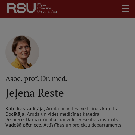
Pārlekt
uz
galveno
saturu
English
.
Latviski
Mobile
Meklēt
Skolēniem
augšējā
Studentiem
izvēlne
Absolventiem
Asoc. prof. Dr. med.
Darbiniekiem
Jeļena Reste
Darba devējiem
Bibliotēka
Katedras vadītāja,
Aroda un vides medicīnas katedra
Docētāja,
Aroda un vides medicīnas katedra
Kontakti
Pētniece,
Darba drošības un vides veselības institūts
Vadošā pētniece,
Vakances
Attīstības un projektu departaments