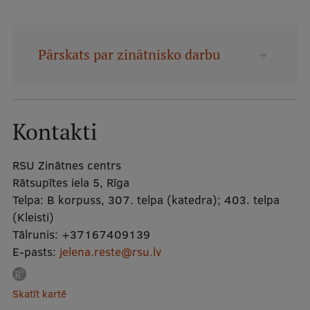
Mobile
galvenā
Studiju iespējas
Pārskats par zinātnisko darbu
izvēlne
Pamatstudiju programmas
Maģistra studiju programmas
Kontakti
Doktorantūra
RSU Zinātnes centrs
Rezidentūra
Rātsupītes iela 5, Rīga
Telpa:
B korpuss, 307. telpa (katedra); 403. telpa
Uzņemšana
(Kleisti)
Praktiska informācija
Tālrunis:
+37167409139
E-pasts:
jelena.reste@rsu.lv
Par RSU
Skatīt kartē