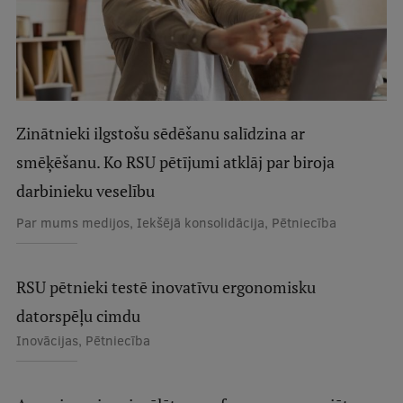
Ģerbonis
Projekti
Reitingi
Virtuālā tūre
Zinātnieki ilgstošu sēdēšanu salīdzina ar
smēķēšanu. Ko RSU pētījumi atklāj par biroja
Ilgtspējīga attīstība
darbinieku veselību
Studiju un vides pieejamība
Par mums medijos, Iekšējā konsolidācija, Pētniecība
Dati par 2025. gadu
Suvenīri un grāmatas
RSU pētnieki testē inovatīvu ergonomisku
datorspēļu cimdu
Inovācijas, Pētniecība
Mūžizglītība