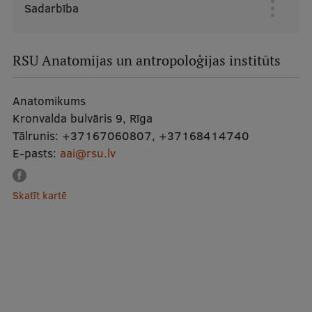
Sadarbība
Augšējā
izvēlne
RSU Anatomijas un antropoloģijas institūts
Anatomikums
Kronvalda bulvāris 9, Rīga
Tālrunis:
+37167060807
,
+37168414740
E-pasts:
aai@rsu.lv
Skatīt kartē