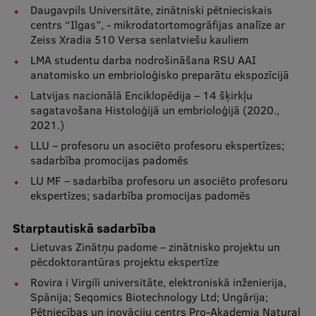
Daugavpils Universitāte, zinātniski pētnieciskais
centrs “Ilgas”, - mikrodatortomogrāfijas analīze ar
Studentu dzīve
Zeiss Xradia 510 Versa senlatviešu kauliem
LMA studentu darba nodrošināšana RSU AAI
Studiju norises vietas
anatomisko un embrioloģisko preparātu ekspozīcijā
Fakultātes
Latvijas nacionālā Enciklopēdija – 14 šķirkļu
sagatavošana Histoloģijā un embrioloģijā (2020.,
Mūsu cilvēki
2021.)
Stratēģija
LLU – profesoru un asociēto profesoru ekspertīzes;
sadarbība promocijas padomēs
Struktūra
LU MF – sadarbība profesoru un asociēto profesoru
ekspertīzes; sadarbība promocijas padomēs
Vēsture un tradīcijas
Identitāte
Starptautiskā sadarbība
Lietuvas Zinātņu padome – zinātnisko projektu un
RSU fonds
pēcdoktorantūras projektu ekspertīze
Aula
Rovira i Virgili universitāte, elektroniskā inženierija,
Spānija; Seqomics Biotechnology Ltd; Ungārija;
Muzeji un ekspozīcijas
Pētniecības un inovāciju centrs Pro-Akademia Natural