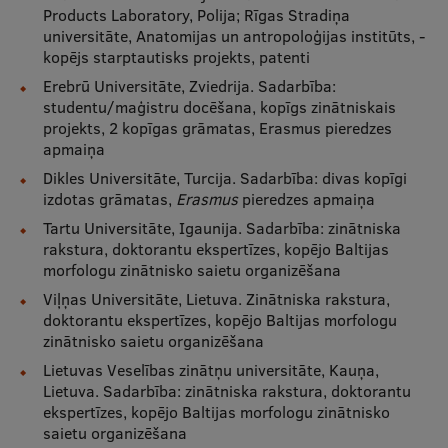
Products Laboratory, Polija; Rīgas Stradiņa
Ģerbonis
universitāte, Anatomijas un antropoloģijas institūts, -
kopējs starptautisks projekts, patenti
Projekti
Erebrū Universitāte, Zviedrija. Sadarbība:
Reitingi
studentu/maģistru docēšana, kopīgs zinātniskais
projekts, 2 kopīgas grāmatas, Erasmus pieredzes
Virtuālā tūre
apmaiņa
Dikles Universitāte, Turcija. Sadarbība: divas kopīgi
Ilgtspējīga attīstība
izdotas grāmatas,
Erasmus
pieredzes apmaiņa
Studiju un vides pieejamība
Tartu Universitāte, Igaunija. Sadarbība: zinātniska
rakstura, doktorantu ekspertīzes, kopējo Baltijas
Dati par 2025. gadu
morfologu zinātnisko saietu organizēšana
Viļņas Universitāte, Lietuva. Zinātniska rakstura,
Suvenīri un grāmatas
doktorantu ekspertīzes, kopējo Baltijas morfologu
zinātnisko saietu organizēšana
Lietuvas Veselības zinātņu universitāte, Kauņa,
Mūžizglītība
Lietuva. Sadarbība: zinātniska rakstura, doktorantu
ekspertīzes, kopējo Baltijas morfologu zinātnisko
saietu organizēšana