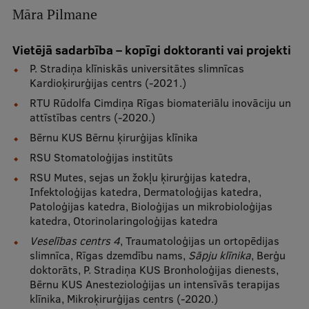
Mobile
Māra Pilmane
galvenā
Studiju iespējas
Vietējā sadarbība – kopīgi doktoranti vai projekti
izvēlne
P. Stradiņa klīniskās universitātes slimnīcas
Kardioķirurģijas centrs (-2021.)
Pamatstudiju programmas
RTU Rūdolfa Cimdiņa Rīgas biomateriālu inovāciju un
attīstības centrs (-2020.)
Maģistra studiju programmas
Bērnu KUS Bērnu ķirurģijas klīnika
Doktorantūra
RSU Stomatoloģijas institūts
Rezidentūra
RSU Mutes, sejas un žokļu ķirurģijas katedra,
Infektoloģijas katedra, Dermatoloģijas katedra,
Uzņemšana
Patoloģijas katedra, Bioloģijas un mikrobioloģijas
katedra, Otorinolaringoloģijas katedra
Praktiska informācija
Veselības centrs 4
, Traumatoloģijas un ortopēdijas
slimnīca, Rīgas dzemdību nams,
Sāpju klīnika
, Berģu
doktorāts, P. Stradiņa KUS Bronholoģijas dienests,
Par RSU
Bērnu KUS Anestezioloģijas un intensīvās terapijas
klīnika, Mikroķirurģijas centrs (-2020.)