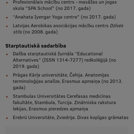
Profesionālais mācību centrs - masāžas un jogas
skola “SPA School” (no 2017. gada)
“Anahata Iyengar Yoga centre” (no 2017. gada)
Latvijas Aerobikas asociācijas mācību centrs
Dzīves
stils
(no 2008. gada)
Starptautiskā sadarbība
Dalība starptautiskā žurnāla “Educational
Alternatives” (ISSN 1314-7277) redkolēģijā (no
2019. gada)
Prāgas Kārļa universitāte, Čehija. Anatomijas
terminoloģijas analīze, Erasmus apmaiņa (no 2013.
gada)
Stambulas Universitātes Cerefasas medicīnas
fakultāte, Stambula, Turcija. Zinātniska rakstura
lekijas, Erasmus pieredzes apmaiņa
Erebrū Universitāte, Zviedrija. Divas kopīgas grāmatas