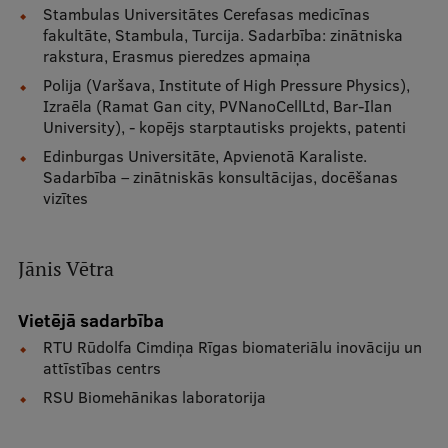
Stambulas Universitātes Cerefasas medicīnas
Ētikas un līdztiesības mācības
fakultāte, Stambula, Turcija. Sadarbība: zinātniska
rakstura, Erasmus pieredzes apmaiņa
Atvērtā universitāte
Polija (Varšava, Institute of High Pressure Physics),
Sagatavošanas kursi
Izraēla (Ramat Gan city, PVNanoCellLtd, Bar-Ilan
University), - kopējs starptautisks projekts, patenti
Profesionālās pilnveides kursi
Edinburgas Universitāte, Apvienotā Karaliste.
ESF kvalifikācijas celšanas kursi
Sadarbība – zinātniskās konsultācijas, docēšanas
vizītes
Pedagoģiskās izaugsmes centrs
Kvalifikācijas atbilstības pārbaude
Jānis Vētra
Vietējā sadarbība
Pētniecība
RTU Rūdolfa Cimdiņa Rīgas biomateriālu inovāciju un
attīstības centrs
RSU Biomehānikas laboratorija
Zinātniskie institūti un laboratorijas