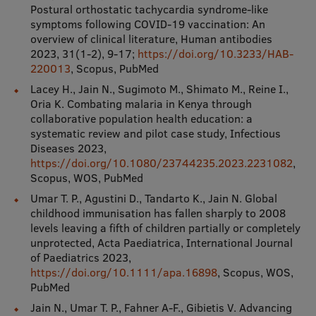
Postural orthostatic tachycardia syndrome-like
symptoms following COVID-19 vaccination: An
overview of clinical literature, Human antibodies
2023, 31(1-2), 9-17;
https://doi.org/10.3233/HAB-
220013
, Scopus, PubMed
Lacey H., Jain N., Sugimoto M., Shimato M., Reine I.,
Oria K. Combating malaria in Kenya through
collaborative population health education: a
systematic review and pilot case study, Infectious
Diseases 2023,
https://doi.org/10.1080/23744235.2023.2231082
,
Scopus, WOS, PubMed
Umar T. P., Agustini D., Tandarto K., Jain N. Global
childhood immunisation has fallen sharply to 2008
levels leaving a fifth of children partially or completely
unprotected, Acta Paediatrica, International Journal
of Paediatrics 2023,
https://doi.org/10.1111/apa.16898
, Scopus, WOS,
PubMed
Jain N., Umar T. P., Fahner A-F., Gibietis V. Advancing