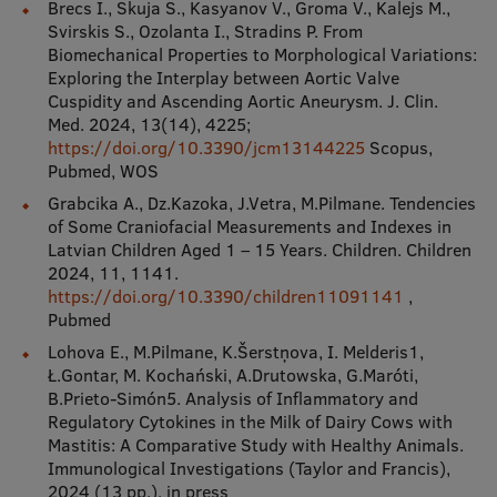
Brecs I., Skuja S., Kasyanov V., Groma V., Kalejs M.,
Svirskis S., Ozolanta I., Stradins P. From
Biomechanical Properties to Morphological Variations:
Exploring the Interplay between Aortic Valve
Cuspidity and Ascending Aortic Aneurysm. J. Clin.
Med. 2024, 13(14), 4225;
https://doi.org/10.3390/jcm13144225
Scopus,
Pubmed, WOS
Grabcika A., Dz.Kazoka, J.Vetra, M.Pilmane. Tendencies
of Some Craniofacial Measurements and Indexes in
Latvian Children Aged 1 – 15 Years. Children. Children
2024, 11, 1141.
https://doi.org/10.3390/children11091141
,
Pubmed
Lohova E., M.Pilmane, K.Šerstņova, I. Melderis1,
Ł.Gontar, M. Kochański, A.Drutowska, G.Maróti,
B.Prieto-Simón5. Analysis of Inflammatory and
Regulatory Cytokines in the Milk of Dairy Cows with
Mastitis: A Comparative Study with Healthy Animals.
Immunological Investigations (Taylor and Francis),
2024 (13 pp.), in press