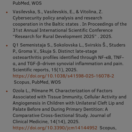
PubMed, WOS
Ētikas un līdztiesības mācības
Vasilevska, S., Vasilevskis, E., & Vitolina, Z.
Atvērtā universitāte
Cybersecurity policy analysis and research
cooperation in the Baltic states . In Proceedings of the
Sagatavošanas kursi
31st Annual International Scientific Conference
“Research for Rural Development 2025” . 2025.
Profesionālās pilnveides kursi
Q1 Semenistaja S., Sokolovska L., Svirskis Š., Studers
P., Groma V., Skuja S. Distinct late-stage
ESF kvalifikācijas celšanas kursi
osteoarthritis profiles identified through NF-κB, TNF-
Pedagoģiskās izaugsmes centrs
α, and TGF-β–driven synovial inflammation and pain.
Scientific reports, 15(1), 2025.
Kvalifikācijas atbilstības pārbaude
https://doi.org/10.1038/s41598-025-16078-2
Scopus, PubMed, WOS
Ozola L., Pilmane M. Characterization of Factors
Associated with Tissue Immunity, Cellular Activity and
Pētniecība
Angiogenesis in Children with Unilateral Cleft Lip and
Palate Before and During Primary Dentition: A
Comparative Cross-Sectional Study. Journal of
Clinical Medicine, 14(14), 2025.
Zinātniskie institūti un laboratorijas
https://doi.org/10.3390/jcm14144952
Scopus,