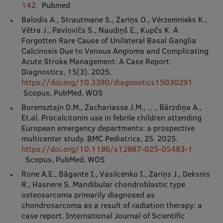
142
Pubmed
Balodis A., Strautmane S., Zariņs O., Vērzemnieks K.,
Vētra J., Pavlovičs S., Naudiņš E., Kupčs K. A
Forgotten Rare Cause of Unilateral Basal Ganglia
Calcinosis Due to Venous Angioma and Complicating
Acute Stroke Management: A Case Report.
Diagnostics, 15(3). 2025.
https://doi.org/10.3390/diagnostics15030291
Scopus, PubMed, WOS
Borensztajn D.M., Zachariasse J.M., …, Bārzdiņa A.,
Et.al. Procalcitonin use in febrile children attending
European emergency departments: a prospective
multicenter study. BMC Pediatrics, 25. 2025.
https://doi.org/10.1186/s12887-025-05483-1
Scopus, PubMed, WOS
Rone A.E., Bāgante I., Vasilcenko I., Zariņs J., Deksnis
R., Hasnere S. Mandibular chondroblastic type
osteosarcoma primarily diagnosed as
chondrosarcoma as a result of radiation therapy: a
case report. International Journal of Scientific