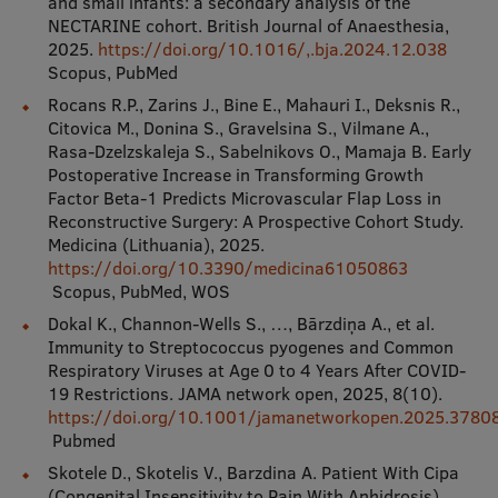
and small infants: a secondary analysis of the
NECTARINE cohort. British Journal of Anaesthesia,
2025.
https://doi.org/10.1016/,.bja.2024.12.038
Scopus, PubMed
Rocans R.P., Zarins J., Bine E., Mahauri I., Deksnis R.,
Citovica M., Donina S., Gravelsina S., Vilmane A.,
Rasa-Dzelzskaleja S., Sabelnikovs O., Mamaja B. Early
Postoperative Increase in Transforming Growth
Factor Beta-1 Predicts Microvascular Flap Loss in
Reconstructive Surgery: A Prospective Cohort Study.
Medicina (Lithuania), 2025.
https://doi.org/10.3390/medicina61050863
Scopus, PubMed, WOS
Dokal K., Channon-Wells S., …, Bārzdiņa A., et al.
Immunity to Streptococcus pyogenes and Common
Respiratory Viruses at Age 0 to 4 Years After COVID-
19 Restrictions. JAMA network open, 2025, 8(10).
https://doi.org/10.1001/jamanetworkopen.2025.3780
Pubmed
Skotele D., Skotelis V., Barzdina A. Patient With Cipa
(Congenital Insensitivity to Pain With Anhidrosis)