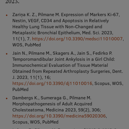
2023.
Zariņa K. Z., Pilmane M. Expression of Markers Ki-67,
Nestin, VEGF, CD34 and Apoptosis in Relatively
Healthy Lung Tissue with Non-Changed and
Metaplastic Bronchial Epithelium, Med. Sci. 2023,
11(1), 7.
https://doi.org/10.3390/medsci11010007
,
WOS, PubMed
Jain N., Pilmane M., Skagers A., Jain S., Fedirko P.
Temporomandibular Joint Ankylosis in a Girl Child:
Immunochemical Evaluation of Tissue Material
Obtained from Repeated Arthroplasty Surgeries, Dent.
J. 2023, 11(1), 16;
https://doi.org/10.3390/dj11010016
, Scopus, WOS,
PubMed
Dambergs K., Sumeraga G., Pilmane M.
Morphopathogenesis of Adult Acquired
Cholesteatoma, Medicina 2023, 59(2), 306;
https://doi.org/10.3390/medicina59020306
,
Scopus, WOS, PubMed