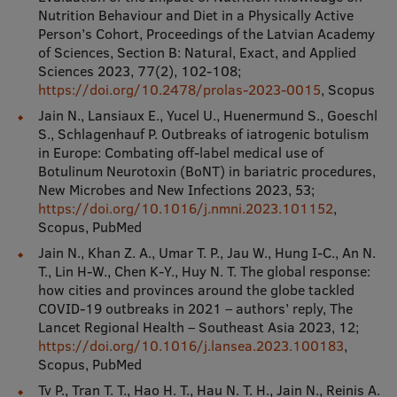
Nutrition Behaviour and Diet in a Physically Active
Person’s Cohort, Proceedings of the Latvian Academy
of Sciences, Section B: Natural, Exact, and Applied
Sciences 2023, 77(2), 102-108;
https://doi.org/10.2478/prolas-2023-0015
, Scopus
Jain N., Lansiaux E., Yucel U., Huenermund S., Goeschl
S., Schlagenhauf P. Outbreaks of iatrogenic botulism
in Europe: Combating off-label medical use of
Botulinum Neurotoxin (BoNT) in bariatric procedures,
New Microbes and New Infections 2023, 53;
https://doi.org/10.1016/j.nmni.2023.101152
,
Scopus, PubMed
Jain N., Khan Z. A., Umar T. P., Jau W., Hung I-C., An N.
T., Lin H-W., Chen K-Y., Huy N. T. The global response:
how cities and provinces around the globe tackled
COVID-19 outbreaks in 2021 – authors’ reply, The
Lancet Regional Health – Southeast Asia 2023, 12;
https://doi.org/10.1016/j.lansea.2023.100183
,
Scopus, PubMed
Tv P., Tran T. T., Hao H. T., Hau N. T. H., Jain N., Reinis A.