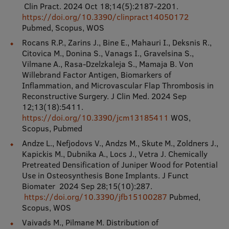
Clin Pract. 2024 Oct 18;14(5):2187-2201.
https://doi.org/10.3390/clinpract14050172
Pubmed, Scopus, WOS
Rocans R.P., Zarins J., Bine E., Mahauri I., Deksnis R.,
Citovica M., Donina S., Vanags I., Gravelsina S.,
Vilmane A., Rasa-Dzelzkaleja S., Mamaja B. Von
Willebrand Factor Antigen, Biomarkers of
Inflammation, and Microvascular Flap Thrombosis in
Reconstructive Surgery. J Clin Med. 2024 Sep
12;13(18):5411.
https://doi.org/10.3390/jcm13185411
WOS,
Scopus, Pubmed
Andze L., Nefjodovs V., Andzs M., Skute M., Zoldners J.,
Kapickis M., Dubnika A., Locs J., Vetra J. Chemically
Pretreated Densification of Juniper Wood for Potential
Use in Osteosynthesis Bone Implants. J Funct
Biomater 2024 Sep 28;15(10):287.
https://doi.org/10.3390/jfb15100287
Pubmed,
Scopus, WOS
Vaivads M., Pilmane M. Distribution of