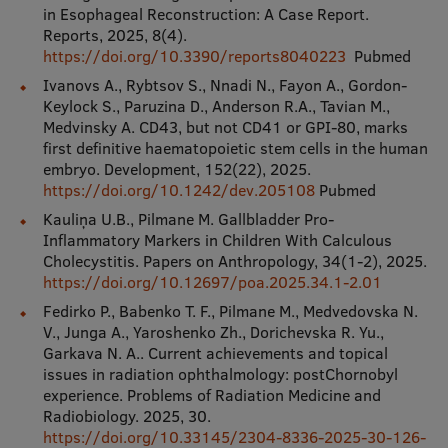
in Esophageal Reconstruction: A Case Report.
Reports, 2025, 8(4).
https://doi.org/10.3390/reports8040223
Pubmed
Ivanovs A., Rybtsov S., Nnadi N., Fayon A., Gordon-
Keylock S., Paruzina D., Anderson R.A., Tavian M.,
Medvinsky A. CD43, but not CD41 or GPI-80, marks
first definitive haematopoietic stem cells in the human
embryo. Development, 152(22), 2025.
https://doi.org/10.1242/dev.205108
Pubmed
Kauliņa U.B., Pilmane M. Gallbladder Pro-
Inflammatory Markers in Children With Calculous
Cholecystitis. Papers on Anthropology, 34(1-2), 2025.
https://doi.org/10.12697/poa.2025.34.1-2.01
Fedirko P., Babenko T. F., Pilmane M., Medvedovska N.
V., Junga A., Yaroshenko Zh., Dorichevska R. Yu.,
Garkava N. A.. Current achievements and topical
issues in radiation ophthalmology: postChornobyl
experience. Problems of Radiation Medicine and
Radiobiology. 2025, 30.
https://doi.org/10.33145/2304-8336-2025-30-126-