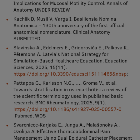
Implications for Mucosal Motility Control. Annals of
Anatomy UNDER REVIEW
Kachlik D, Musil V, Varga I. Basiliensia Nomina
Anatomica – 130th anniversary of the first official
anatomical nomenclature. Clinical Anatomy
SUBMITTED
Slavinska A., Edelmers E., Grigoroviča E., Palkova K.,
Pētersons A. Latvia’s National Strategy for
Simulation-Based Healthcare Education. Education
Sciences, 2025, 15(11).
https://doi.org/10.3390/educsci15111465&nbsp
;
Pattappa G., Karlsson N.G., …, Groma V., et al.
Towards stratification in osteoarthritis: a review of
the scientific terminology used in published basic
research. BMC Rheumatology, 2025, 9(1).
https://doi.org/10.1186/s41927-025-00557-0
Pubmed, WOS
Svareniece-Karjaka E., Junga A., Malašonoks A.,
Ozoliņa A. Effective Thoracoabdominal Pain
Management Using Dual Epidural Catheter Placement