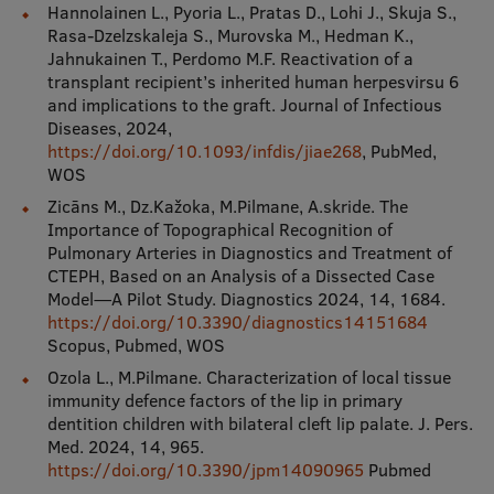
Hannolainen L., Pyoria L., Pratas D., Lohi J., Skuja S.,
Rasa-Dzelzskaleja S., Murovska M., Hedman K.,
Jahnukainen T., Perdomo M.F. Reactivation of a
transplant recipient’s inherited human herpesvirsu 6
and implications to the graft. Journal of Infectious
Diseases, 2024,
https://doi.org/10.1093/infdis/jiae268
, PubMed,
WOS
Zicāns M., Dz.Kažoka, M.Pilmane, A.skride. The
Importance of Topographical Recognition of
Pulmonary Arteries in Diagnostics and Treatment of
CTEPH, Based on an Analysis of a Dissected Case
Model—A Pilot Study. Diagnostics 2024, 14, 1684.
https://doi.org/10.3390/diagnostics14151684
Scopus, Pubmed, WOS
Ozola L., M.Pilmane. Characterization of local tissue
immunity defence factors of the lip in primary
dentition children with bilateral cleft lip palate. J. Pers.
Med. 2024, 14, 965.
https://doi.org/10.3390/jpm14090965
Pubmed