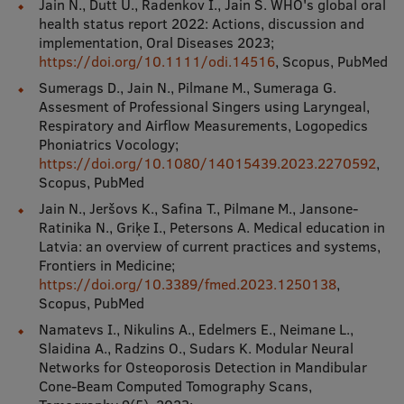
Jain N., Dutt U., Radenkov I., Jain S. WHO's global oral
health status report 2022: Actions, discussion and
implementation, Oral Diseases 2023;
https://doi.org/10.1111/odi.14516
, Scopus, PubMed
Sumerags D., Jain N., Pilmane M., Sumeraga G.
Assesment of Professional Singers using Laryngeal,
Respiratory and Airflow Measurements, Logopedics
Phoniatrics Vocology;
https://doi.org/10.1080/14015439.2023.2270592
,
Scopus, PubMed
Jain N., Jeršovs K., Safina T., Pilmane M., Jansone-
Ratinika N., Griķe I., Petersons A. Medical education in
Latvia: an overview of current practices and systems,
Frontiers in Medicine;
https://doi.org/10.3389/fmed.2023.1250138
,
Scopus, PubMed
Namatevs I., Nikulins A., Edelmers E., Neimane L.,
Slaidina A., Radzins O., Sudars K. Modular Neural
Networks for Osteoporosis Detection in Mandibular
Cone-Beam Computed Tomography Scans,