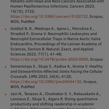
Patients with Head and Neck Cancers Associated with
Human Papillomavirus Infections, Cancers 2023,
15(10), 2722;
https://doi.org/10.3390/cancers15102722
, Scopus,
WOS, PubMed
Goldiņš N. R., Meidrops K., Apine L., Petrošina E.,
Stradiņš P., Groma V. Neutrophilic Leukocytes and
Neutrophil Extracellular Traps in Native Aortic Valve
Endocarditis, Proceedings of the Latvian Academy of
Sciences, Section B: Natural, Exact, and Applied
Sciences 2023, 77(1), 41-48;
https://doi.org/10.2478/prolas-2023-0005
, Scopus
Semenistaja S., Skuja S., Kadisa A., Groma V. Healthy
and Osteoarthritis-Affected Joints Facing the Cellular
Crosstalk, IJMS 2023, 24(4), 4120;
https://doi.org/10.3390/ijms24044120
, Scopus,
WOS, PubMed
Jain N., Tanasov A., Chodnekar S. Y., Rakauskaite A.,
Lansiaux E., Skuja S., Aigars R. Rising quantitative
productivity and shifting readership in academic