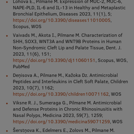
Lohova E., Pilmane M. Expression of MUC-2, MUC-6,
NAPE-PLD, IL-6 and IL-13 in Healthy and Metaplastic
Bronchial Epithelium, Diseases 2023, 11(1), 5;
https://doi.org/10.3390/diseases11010005
,
Scopus, WOS
Vaivads M., Akota I., Pilmane M. Characterization of
SHH, SOX3, WNT3A and WNT9B Proteins in Human
Non-Syndromic Cleft Lip and Palate Tissue, Dent. J.
2023, 11(6), 151;
https://doi.org/10.3390/dj11060151
, Scopus, WOS,
PubMed
Deņisova A., Pilmane M., Kažoka Dz. Antimicrobial
Peptides and Interleukins in Cleft Soft Palate, Children
2023, 10(7), 1162;
https://doi.org/10.3390/children10071162
, WOS
Viksne R. J., Sumeraga G., Pilmane M. Antimicrobial
and Defense Proteins in Chronic Rhinosinusitis with
Nasal Polyps, Medicina 2023, 59(7), 1259;
https://doi.org/10.3390/medicina59071259
, WOS
Šerstņova K., Edelmers E., Zolovs M., Pilmane M.