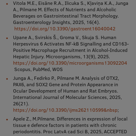
Vitola M.E., Eisāne R.A., Ilicuka S., Kļaviņa K.A., Junga
Starptautiskā sadarbība
A., Pilmane M. Effects of Nutrients and Alcoholic
Beverages on Gastrointestinal Tract Morphology.
Gastroenterology Insights, 2025, 16(4).
https://doi.org/10.3390/gastroent16040042
Mobilitātes programmas
Upane A., Svirskis Š., Groma V., Skuja S. Human
Herpesvirus 6 Activates NF-kB Signalling and CD163-
Starptautiskie projekti
Positive Macrophage Recruitment in Alcohol-Induced
Hepatic Injury. Microorganisms, 13(9), 2025.
Starptautiskie sadarbības partneri
https://doi.org/10.3390/microorganisms13092204
Scopus, PubMed, WOS
EURAXESS RSU kontaktpunkts
Junga A., Fedirko P., Pilmane M. Analysis of OTX2,
EATRIS koordinators Latvijā
PAX6, and SOX2 Gene and Protein Appearance in
Ocular Development of Human and Rat Embryos.
International Journal of Molecular Sciences, 2025,
26(21).
https://doi.org/10.3390/ijms262110599&nbsp
;
Apele Z., M.Pilmane. Differences in expression of local
tissue e defence factors in patients with chronic
periodontitis. Proc LatvA cad Sci B, 2025, ACCEPTED