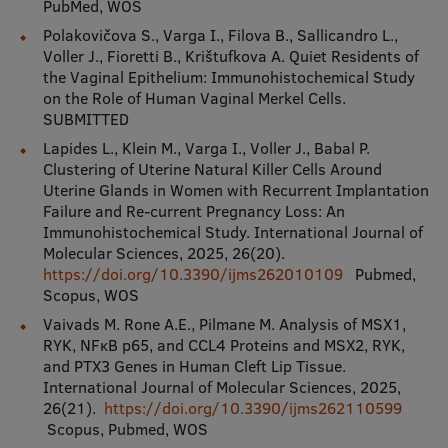
PubMed, WOS
Pētniecības datu pārvaldība
Polakovičova S., Varga I., Filova B., Sallicandro L.,
RSU zinātnes portāls
Voller J., Fioretti B., Krištufkova A. Quiet Residents of
the Vaginal Epithelium: Immunohistochemical Study
Zinātnes ietekme
on the Role of Human Vaginal Merkel Cells.
SUBMITTED
Pētniecības platformas
Lapides L., Klein M., Varga I., Voller J., Babal P.
Doktorantūras skola
Clustering of Uterine Natural Killer Cells Around
Uterine Glands in Women with Recurrent Implantation
Pētniecības pakalpojumi
Failure and Re-current Pregnancy Loss: An
Immunohistochemical Study. International Journal of
Pētniecības projekti
Molecular Sciences, 2025, 26(20).
https://doi.org/10.3390/ijms262010109
Pubmed,
Zinātnieku brokastis
Scopus, WOS
Vertikāli integrētie projekti
Vaivads M. Rone A.E., Pilmane M. Analysis of MSX1,
RYK, NFκB p65, and CCL4 Proteins and MSX2, RYK,
Zinātniskās konferences
and PTX3 Genes in Human Cleft Lip Tissue.
International Journal of Molecular Sciences, 2025,
Inovāciju centrs
26(21).
https://doi.org/10.3390/ijms262110599
Scopus, Pubmed, WOS