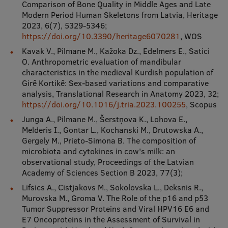
Comparison of Bone Quality in Middle Ages and Late
Modern Period Human Skeletons from Latvia, Heritage
2023, 6(7), 5329-5346;
https://doi.org/10.3390/heritage6070281
, WOS
Kavak V., Pilmane M., Kažoka Dz., Edelmers E., Satici
O. Anthropometric evaluation of mandibular
characteristics in the medieval Kurdish population of
Girê Kortikê: Sex-based variations and comparative
analysis, Translational Research in Anatomy 2023, 32;
https://doi.org/10.1016/j.tria.2023.100255
, Scopus
Junga A., Pilmane M., Šerstņova K., Lohova E.,
Melderis I., Gontar L., Kochanski M., Drutowska A.,
Gergely M., Prieto-Simona B. The composition of
microbiota and cytokines in cow's milk: an
observational study, Proceedings of the Latvian
Academy of Sciences Section B 2023, 77(3);
Lifsics A., Cistjakovs M., Sokolovska L., Deksnis R.,
Murovska M., Groma V. The Role of the p16 and p53
Tumor Suppressor Proteins and Viral HPV16 E6 and
E7 Oncoproteins in the Assessment of Survival in