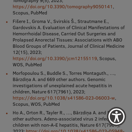
Tomography 9(5), 2023;
https://doi.org/10.3390/tomography9050141
,
Scopus, PubMed
Fišere I., Groma V., Svirskis Š., Strautmane E.,
Gardovskis A. Evaluation of Clinical Manifestations of
Hemorrhoidal Disease, Carried Out Surgeries and
Prolapsed Anorectal Tissues: Associations with ABO
Blood Groups of Patients, Journal of Clinical Medicine
12(15), 2023;
https://doi.org/10.3390/jcm12155119
, Scopus,
WOS, PubMed
Morfopoulou S., Buddle S., Torres Montaguth., …,
Bārzdiņa A. and 669 other authors. Genomic
investigations of unexplained acute hepatitis in
children, Nature 617(7961), 2023;
https://doi.org/10.1038/s41586-023-06003-w
,
Scopus, WOS, PubMed
Ho A., Orton R., Tayler R., …, Bārzdiņa A. and 513
other authors. Adeno-associated virus 2 infection in
children with non-A-E hepatitis, Nature 617(7961),
2023;
https://doi.org/10.1038/s41586-023-05948-