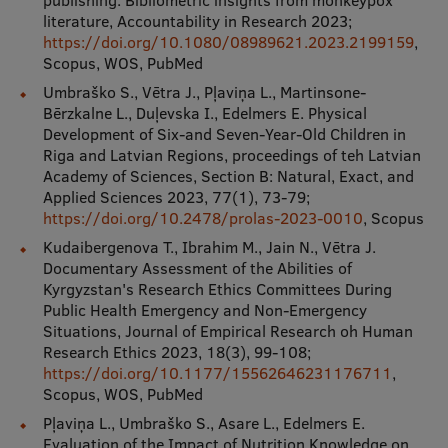
publishing: Bibliometric insights from monkeypox
literature, Accountability in Research 2023;
https://doi.org/10.1080/08989621.2023.2199159
,
Scopus, WOS, PubMed
Umbraško S., Vētra J., Pļaviņa L., Martinsone-
Bērzkalne L., Duļevska I., Edelmers E. Physical
Development of Six-and Seven-Year-Old Children in
Riga and Latvian Regions, proceedings of teh Latvian
Academy of Sciences, Section B: Natural, Exact, and
Applied Sciences 2023, 77(1), 73-79;
https://doi.org/10.2478/prolas-2023-0010
, Scopus
Kudaibergenova T., Ibrahim M., Jain N., Vētra J.
Documentary Assessment of the Abilities of
Kyrgyzstan's Research Ethics Committees During
Public Health Emergency and Non-Emergency
Situations, Journal of Empirical Research oh Human
Research Ethics 2023, 18(3), 99-108;
https://doi.org/10.1177/15562646231176711
,
Scopus, WOS, PubMed
Pļaviņa L., Umbraško S., Asare L., Edelmers E.
Evaluation of the Impact of Nutrition Knowledge on