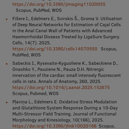
https://doi.org/10.3390/jimaging11020055
Ģerbonis
Scopus, PubMed, WOS
Fišere I., Edelmers E., Svirskis Š., Groma V. Utilisation
Projekti
of Deep Neural Networks for Estimation of Cajal Cells
in the Anal Canal Wall of Patients with Advanced
Reitingi
Haemorrhoidal Disease Treated by LigaSure Surgery.
Virtuālā tūre
Cells, 14(7). 2025.
https://doi.org/10.3390/cells14070550
Scopus,
Ilgtspējīga attīstība
PubMed, WOS
Sabeckis I., Rysevaite-Kyguoliene K., Sabeckiene D.,
Studiju un vides pieejamība
Onashko Y., Pauziene N., Pauza D.H. Nitrergic
innervation of the cardiac small intensely fluorescent
Dati par 2025. gadu
cells in rats. Annals of Anatomy, 260, 2025.
Suvenīri un grāmatas
https://doi.org/10.1016/j.aanat.2025.152675
Scopus, Pubmed, WOS
Pļaviņa L., Edelmers E. Oxidative Stress Modulation
and Glutathione System Response During a 10-Day
Mūžizglītība
Multi-Stressor Field Training. Journal of Functional
Morphology and Kinesiology, 10(166), 2025.
https://doi.org/10.3390/jfmk10020166
Scopus,