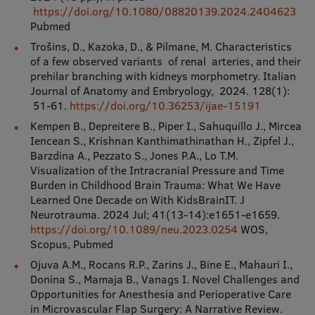
https://doi.org/10.1080/08820139.2024.2404623
Pubmed
Trošins, D., Kazoka, D., & Pilmane, M. Characteristics
of a few observed variants of renal arteries, and their
prehilar branching with kidneys morphometry. Italian
Journal of Anatomy and Embryology, 2024. 128(1):
51-61.
https://doi.org/10.36253/ijae-15191
Kempen B., Depreitere B., Piper I., Sahuquillo J., Mircea
Iencean S., Krishnan Kanthimathinathan H., Zipfel J.,
Barzdina A., Pezzato S., Jones P.A., Lo T.M.
Visualization of the Intracranial Pressure and Time
Burden in Childhood Brain Trauma: What We Have
Learned One Decade on With KidsBrainIT. J
Neurotrauma. 2024 Jul; 41(13-14):e1651-e1659.
https://doi.org/10.1089/neu.2023.0254
WOS,
Scopus, Pubmed
Ojuva A.M., Rocans R.P., Zarins J., Bine E., Mahauri I.,
Donina S., Mamaja B., Vanags I. Novel Challenges and
Opportunities for Anesthesia and Perioperative Care
in Microvascular Flap Surgery: A Narrative Review.