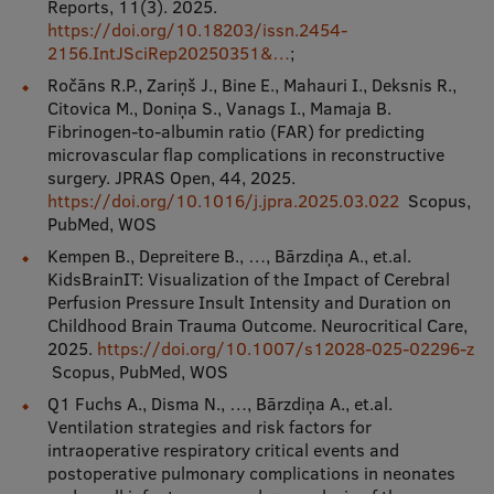
Reports, 11(3). 2025.
https://doi.org/10.18203/issn.2454-
2156.IntJSciRep20250351&…
;
Ročāns R.P., Zariņš J., Bine E., Mahauri I., Deksnis R.,
Citovica M., Doniņa S., Vanags I., Mamaja B.
Fibrinogen-to-albumin ratio (FAR) for predicting
microvascular flap complications in reconstructive
surgery. JPRAS Open, 44, 2025.
https://doi.org/10.1016/j.jpra.2025.03.022
Scopus,
PubMed, WOS
Kempen B., Depreitere B., …, Bārzdiņa A., et.al.
KidsBrainIT: Visualization of the Impact of Cerebral
Perfusion Pressure Insult Intensity and Duration on
Childhood Brain Trauma Outcome. Neurocritical Care,
2025.
https://doi.org/10.1007/s12028-025-02296-z
Scopus, PubMed, WOS
Q1 Fuchs A., Disma N., …, Bārzdiņa A., et.al.
Ventilation strategies and risk factors for
intraoperative respiratory critical events and
postoperative pulmonary complications in neonates