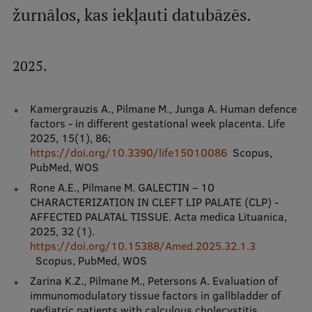
žurnālos, kas iekļauti datubāzēs.
Mobile
galvenā
Studiju iespējas
izvēlne
2025.
Pamatstudiju programmas
Kamergrauzis A., Pilmane M., Junga A. Human defence
Maģistra studiju programmas
factors - in different gestational week placenta. Life
2025, 15(1), 86;
Doktorantūra
https://doi.org/10.3390/life15010086
Scopus,
PubMed, WOS
Rezidentūra
Rone A.E., Pilmane M. GALECTIN – 10
CHARACTERIZATION IN CLEFT LIP PALATE (CLP) -
Uzņemšana
AFFECTED PALATAL TISSUE. Acta medica Lituanica,
Praktiska informācija
2025, 32 (1).
https://doi.org/10.15388/Amed.2025.32.1.3
Scopus, PubMed, WOS
Zarina K.Z., Pilmane M., Petersons A. Evaluation of
Par RSU
immunomodulatory tissue factors in gallbladder of
pediatric patients with calculous cholecystitis.