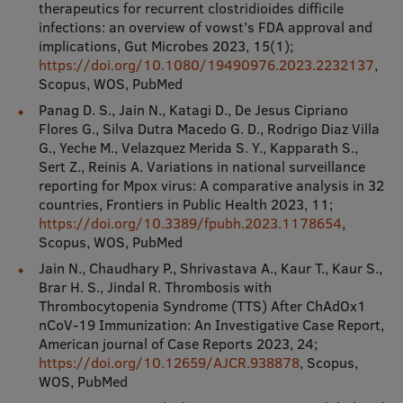
therapeutics for recurrent clostridioides difficile
infections: an overview of vowst’s FDA approval and
implications, Gut Microbes 2023, 15(1);
https://doi.org/10.1080/19490976.2023.2232137
,
Scopus, WOS, PubMed
Panag D. S., Jain N., Katagi D., De Jesus Cipriano
Flores G., Silva Dutra Macedo G. D., Rodrigo Diaz Villa
G., Yeche M., Velazquez Merida S. Y., Kapparath S.,
Sert Z., Reinis A. Variations in national surveillance
reporting for Mpox virus: A comparative analysis in 32
countries, Frontiers in Public Health 2023, 11;
https://doi.org/10.3389/fpubh.2023.1178654
,
Scopus, WOS, PubMed
Jain N., Chaudhary P., Shrivastava A., Kaur T., Kaur S.,
Brar H. S., Jindal R. Thrombosis with
Thrombocytopenia Syndrome (TTS) After ChAdOx1
nCoV-19 Immunization: An Investigative Case Report,
American journal of Case Reports 2023, 24;
https://doi.org/10.12659/AJCR.938878
, Scopus,
WOS, PubMed