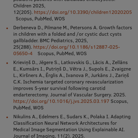
Children 2025,
12(205).
https://doi.org/10.3390/children12020205
Studentu dzīve
Scopus, PubMed, WOS
Studiju norises vietas
Derbeneva D., Pilmane M., Petersons A. Growth factors
in children with a folded and /or cystic duct cysts
Fakultātes
gallbladder. BMC Pediatrics, 2025,
25(288).
https://doi.org/10.1186/s12887-025-
Mūsu cilvēki
05650-4
Scopus, PubMed, WOS
Krieviņš D., Jēgere S., Latkovskis G., Lācis A., Zellāns
Stratēģija
E., Kumsārs I., Putriņš D., Vētra J., Supols E., Zvaigzne
Struktūra
L., Kiršners A., Ērglis A., Ivanova P., Jurkāns J., Zariņš
C.K. Ischemia targeted coronary revascularization
Vēsture un tradīcijas
improves 5-year survival following carotid
endarterectomy. Journal of Vascular Surgery. 2025.
Identitāte
https://doi.org/10.1016/j.jvs.2025.03.197
Scopus,
PubMed, WOS
RSU fonds
Nikulins A., Edelmers E., Sudars K., Polaka I. Adapting
Aula
Classification Neural Network Architectures for
Medical Image Segmentation Using Explainable AI.
Muzeji un ekspozīcijas
Journal of Imaging, 11(2). 2025.