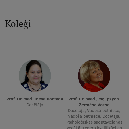
Ētikas un līdztiesības mācības
Atvērtā universitāte
Kolēģi
Sagatavošanas kursi
Profesionālās pilnveides kursi
ESF kvalifikācijas celšanas kursi
Pedagoģiskās izaugsmes centrs
Kvalifikācijas atbilstības pārbaude
Pētniecība
Prof. Dr. med. Inese Pontaga
Prof. Dr. paed., Mg. psych.
Docētāja
Žermēna Vazne
Docētāja, Vadošā pētniece,
Vadošā pētniece, Docētāja,
Zinātniskie institūti un laboratorijas
Psiholoģiskās sagatavošanas
vecākā trenera kvalifikācijas