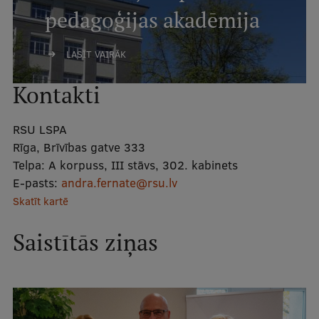
pedagoģijas akadēmija
Studentu dzīve
LASĪT VAIRĀK
Studiju norises vietas
Kontakti
Fakultātes
Mūsu cilvēki
RSU LSPA
Stratēģija
Rīga, Brīvības gatve 333
Telpa:
A korpuss, III stāvs, 302. kabinets
Struktūra
E-pasts:
andra.fernate@rsu.lv
Vēsture un tradīcijas
Skatīt kartē
Identitāte
Saistītās ziņas
RSU fonds
Aula
Muzeji un ekspozīcijas