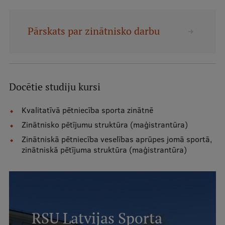
Mobile
galvenā
Studiju iespējas
Pārskats par zinātnisko darbu
izvēlne
Pamatstudiju programmas
Docētie studiju kursi
Maģistra studiju programmas
Doktorantūra
Kvalitatīvā pētniecība sporta zinātnē
Zinātnisko pētījumu struktūra (maģistrantūra)
Rezidentūra
Zinātniskā pētniecība veselības aprūpes jomā sportā,
Uzņemšana
zinātniskā pētījuma struktūra (maģistrantūra)
Praktiska informācija
Par RSU
RSU Latvijas Sporta