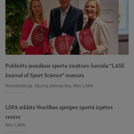
Ģerbonis
Projekti
Reitingi
Virtuālā tūre
Ilgtspējīga attīstība
Publicēts jaunākais sporta zinātnes žurnāla “LASE
Studiju un vides pieejamība
Journal of Sport Science” numurs
Dati par 2025. gadu
Konsolidācija, Sporta pētniecība, RSU LSPA
Suvenīri un grāmatas
LSPA atklāts Veselības aprūpes sportā izpētes
Mūžizglītība
centrs
RSU LSPA