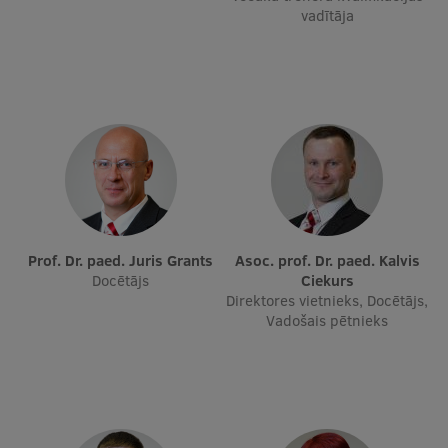
Pētniecības datu pārvaldība
vadītāja
RSU zinātnes portāls
Zinātnes ietekme
Pētniecības platformas
Doktorantūras skola
Pētniecības pakalpojumi
Pētniecības projekti
Prof. Dr. paed. Juris Grants
Asoc. prof. Dr. paed. Kalvis
Docētājs
Ciekurs
Zinātnieku brokastis
Direktores vietnieks, Docētājs,
Vadošais pētnieks
Vertikāli integrētie projekti
Zinātniskās konferences
Inovāciju centrs