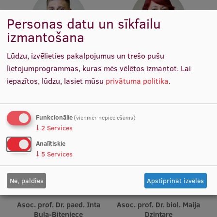
Starptautiskā sadarbība
Personas datu un sīkfailu
izmantošana
Lūdzu, izvēlieties pakalpojumus un trešo pušu
Mobilitātes programmas
Asoc. prof. Dr. paed. Uģis
Asoc. prof. Dr. sc. admin.
Ciematnieks
Iveta Boge
lietojumprogrammas, kuras mēs vēlētos izmantot.
Lai
Starptautiskie projekti
Katedras vadītājs, Vadošais
Docētāja
iepazītos, lūdzu, lasiet mūsu
privātuma politika
.
pētnieks, Docētājs
Starptautiskie sadarbības partneri
EURAXESS RSU kontaktpunkts
Funkcionālie
(vienmēr nepieciešams)
↓
2
Services
EATRIS koordinators Latvijā
Analītiskie
↓
5
Services
Nē, paldies
Apstiprināt izvēles
Asoc. prof. Dr. paed. Inta
Asoc. prof. Dr. biol. Maija
Bula-Biteniece
Dzintare