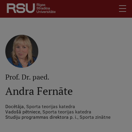
Pārlekt
uz
galveno
saturu
English
.
Latviski
Mobile
Meklēt
Skolēniem
augšējā
Studentiem
izvēlne
Absolventiem
Prof. Dr. paed.
Darbiniekiem
Andra Fernāte
Darba devējiem
Bibliotēka
Docētāja,
Sporta teorijas katedra
Vadošā pētniece,
Sporta teorijas katedra
Kontakti
Studiju programmas direktora p. i.,
Sporta zinātne
Vakances