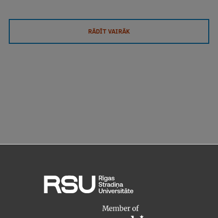
RĀDĪT VAIRĀK