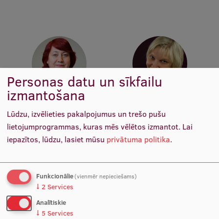
Pētniecības datu pārvaldība
RSU zinātnes portāls
Zinātnes ietekme
Pētniecības platformas
Personas datu un sīkfailu
Doktorantūras skola
izmantošana
Pētniecības pakalpojumi
Asoc. prof. Dr. sc. admin.
Asoc. prof. Dr. paed. Inta
Iveta Boge
Bula-Biteniece
Lūdzu, izvēlieties pakalpojumus un trešo pušu
Pētniecības projekti
Docētāja
Docētāja, Vadošā pētniece
lietojumprogrammas, kuras mēs vēlētos izmantot.
Lai
Zinātnieku brokastis
iepazītos, lūdzu, lasiet mūsu
privātuma politika
.
Vertikāli integrētie projekti
Zinātniskās konferences
Funkcionālie
(vienmēr nepieciešams)
↓
2
Services
Inovāciju centrs
Analītiskie
↓
5
Services