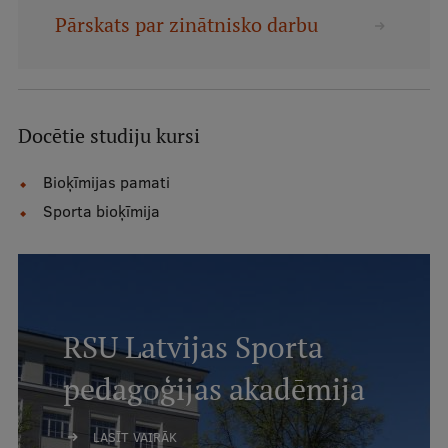
Mobile
Pārskats par zinātnisko darbu
galvenā
Studiju iespējas
izvēlne
Docētie studiju kursi
Pamatstudiju programmas
Maģistra studiju programmas
Bioķīmijas pamati
Sporta bioķīmija
Doktorantūra
Rezidentūra
Uzņemšana
Praktiska informācija
RSU Latvijas Sporta
pedagoģijas akadēmija
Par RSU
LASĪT VAIRĀK