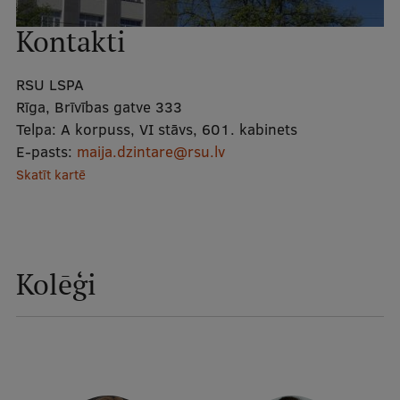
Kontakti
Studentu dzīve
Studiju norises vietas
RSU LSPA
Rīga, Brīvības gatve 333
Fakultātes
Telpa:
A korpuss, VI stāvs, 601. kabinets
Mūsu cilvēki
E-pasts:
maija.dzintare@rsu.lv
Skatīt kartē
Stratēģija
Struktūra
Vēsture un tradīcijas
Kolēģi
Identitāte
RSU fonds
Aula
Muzeji un ekspozīcijas