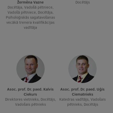
Žermēna Vazne
Docētājs
Ētikas un līdztiesības mācības
Docētāja, Vadošā pētniece,
Vadošā pētniece, Docētāja,
Atvērtā universitāte
Psiholoģiskās sagatavošanas
vecākā trenera kvalifikācijas
Sagatavošanas kursi
vadītāja
Profesionālās pilnveides kursi
ESF kvalifikācijas celšanas kursi
Pedagoģiskās izaugsmes centrs
Kvalifikācijas atbilstības pārbaude
Pētniecība
Asoc. prof. Dr. paed. Kalvis
Asoc. prof. Dr. paed. Uģis
Ciekurs
Ciematnieks
Direktores vietnieks, Docētājs,
Katedras vadītājs, Vadošais
Vadošais pētnieks
pētnieks, Docētājs
Zinātniskie institūti un laboratorijas