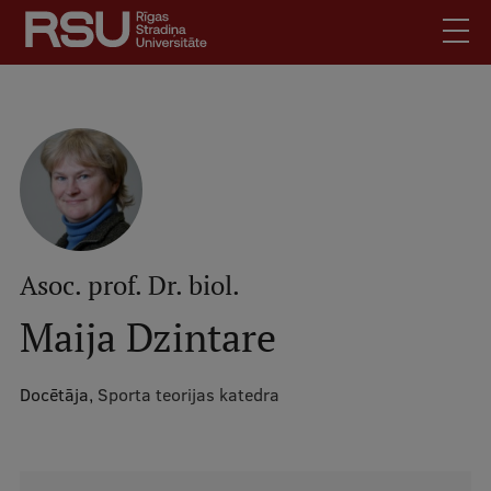
Pārlekt
uz
galveno
saturu
English
.
Latviski
Mobile
Meklēt
Skolēniem
augšējā
Studentiem
izvēlne
Absolventiem
Asoc. prof. Dr. biol.
Darbiniekiem
Maija Dzintare
Darba devējiem
Bibliotēka
Docētāja,
Sporta teorijas katedra
Kontakti
Vakances