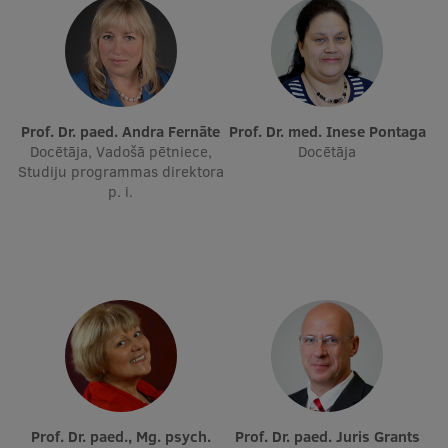
Ģerbonis
Projekti
Reitingi
Prof. Dr. paed. Andra Fernāte
Prof. Dr. med. Inese Pontaga
Virtuālā tūre
Docētāja, Vadošā pētniece,
Docētāja
Studiju programmas direktora
Ilgtspējīga attīstība
p. i.
Studiju un vides pieejamība
Dati par 2025. gadu
Suvenīri un grāmatas
Mūžizglītība
Prof. Dr. paed., Mg. psych.
Prof. Dr. paed. Juris Grants