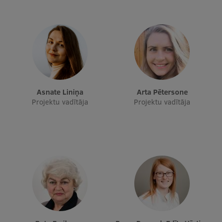
Starptautiskā sadarbība
Mobilitātes programmas
Starptautiskie projekti
Asnate Liniņa
Arta Pētersone
Starptautiskie sadarbības partneri
Projektu vadītāja
Projektu vadītāja
EURAXESS RSU kontaktpunkts
EATRIS koordinators Latvijā