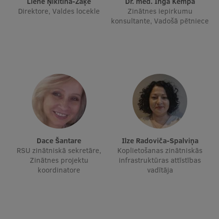
Liene Ņikitina-Zaķe
Dr. med. Inga Kempa
Direktore, Valdes locekle
Zinātnes iepirkumu
konsultante, Vadošā pētniece
Studentu dzīve
Studiju norises vietas
Fakultātes
Mūsu cilvēki
Stratēģija
Struktūra
Vēsture un tradīcijas
Dace Šantare
Ilze Radoviča-Spalviņa
RSU zinātniskā sekretāre,
Koplietošanas zinātniskās
Identitāte
Zinātnes projektu
infrastruktūras attīstības
koordinatore
vadītāja
RSU fonds
Aula
Muzeji un ekspozīcijas