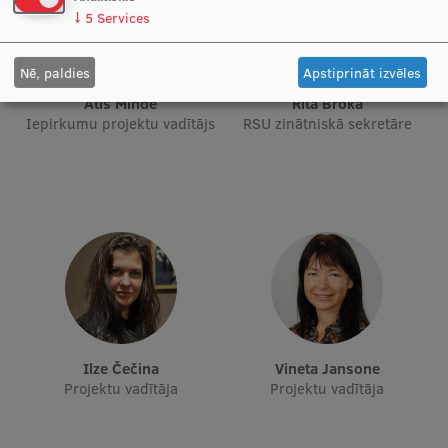
Pētniecības datu pārvaldība
↓
5
Services
RSU zinātnes portāls
Nē, paldies
Apstiprināt izvēles
Zinātnes ietekme
Atis Minde
Rita Broka
Iepirkumu projektu vadītājs
RSU zinātniskā sekretāre
Pētniecības platformas
Doktorantūras skola
Pētniecības pakalpojumi
Pētniecības projekti
Zinātnieku brokastis
Vertikāli integrētie projekti
Zinātniskās konferences
Ilze Čečina
Vineta Jansone
Projektu vadītāja
Projektu vadītāja
Inovāciju centrs