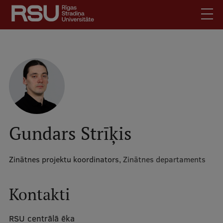
Pārlekt
uz
galveno
saturu
English
.
Latviski
Mobile
Meklēt
Skolēniem
augšējā
Studentiem
izvēlne
Absolventiem
Gundars Strīķis
Darbiniekiem
Darba devējiem
Zinātnes projektu koordinators,
Zinātnes departaments
Bibliotēka
Kontakti
Kontakti
Vakances
RSU centrālā ēka