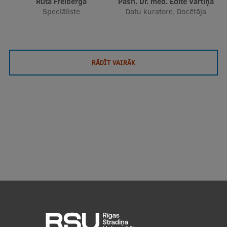
Ruta Freiberga
Pasn. Dr. med. Edīte Vārtiņa
Speciāliste
Datu kuratore, Docētāja
RĀDĪT VAIRĀK