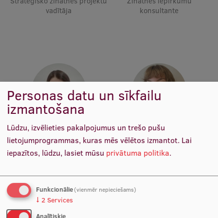
Stratēģisko zinātnes projektu
Zinātnes iepirkumu
Ētikas un līdztiesības mācības
vadītāja
konsultante
Atvērtā universitāte
Sagatavošanas kursi
Profesionālās pilnveides kursi
ESF kvalifikācijas celšanas kursi
Personas datu un sīkfailu
Pedagoģiskās izaugsmes centrs
izmantošana
Kvalifikācijas atbilstības pārbaude
Lūdzu, izvēlieties pakalpojumus un trešo pušu
Katrīna Liepiņa
Magdalēna Kuple
Vecākā zinātnes datu
Zinātnes datu analītiķe
lietojumprogrammas, kuras mēs vēlētos izmantot.
Lai
analītiķe
iepazītos, lūdzu, lasiet mūsu
privātuma politika
.
Pētniecība
Funkcionālie
(vienmēr nepieciešams)
↓
2
Services
Zinātniskie institūti un laboratorijas
Analītiskie