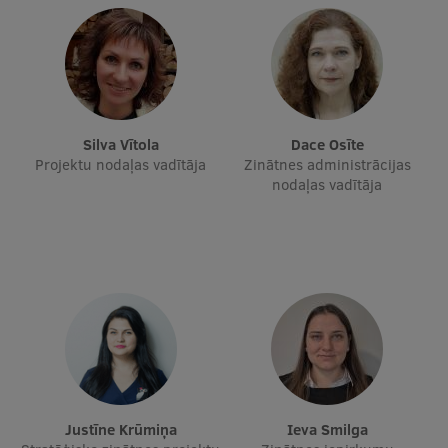
Ģerbonis
Projekti
Reitingi
Virtuālā tūre
Silva Vītola
Dace Osīte
Projektu nodaļas vadītāja
Zinātnes administrācijas
Ilgtspējīga attīstība
nodaļas vadītāja
Studiju un vides pieejamība
Dati par 2025. gadu
Suvenīri un grāmatas
Mūžizglītība
Justīne Krūmiņa
Ieva Smilga