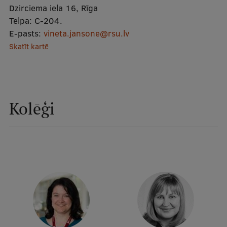
Dzirciema iela 16, Rīga
Mobile
Telpa:
C-204.
galvenā
Studiju iespējas
E-pasts:
vineta.jansone@rsu.lv
izvēlne
Skatīt kartē
Pamatstudiju programmas
Maģistra studiju programmas
Kolēģi
Doktorantūra
Rezidentūra
Uzņemšana
Praktiska informācija
Par RSU