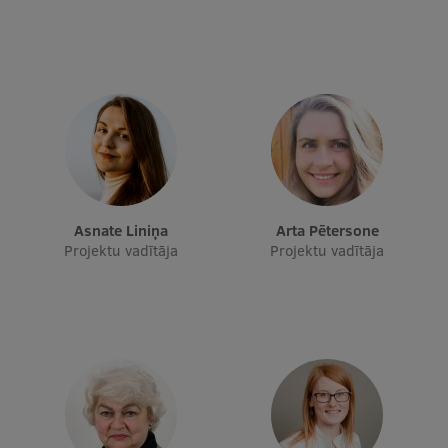
Starptautiskā sadarbība
Mobilitātes programmas
Starptautiskie projekti
Starptautiskie sadarbības partneri
Asnate Liniņa
Arta Pētersone
EURAXESS RSU kontaktpunkts
Projektu vadītāja
Projektu vadītāja
EATRIS koordinators Latvijā