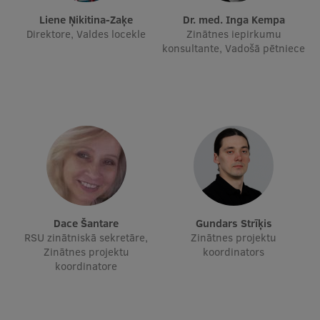
Liene Ņikitina-Zaķe
Dr. med. Inga Kempa
Studentu dzīve
Direktore, Valdes locekle
Zinātnes iepirkumu
konsultante, Vadošā pētniece
Studiju norises vietas
Fakultātes
Mūsu cilvēki
Stratēģija
Struktūra
Vēsture un tradīcijas
Dace Šantare
Gundars Strīķis
Identitāte
RSU zinātniskā sekretāre,
Zinātnes projektu
Zinātnes projektu
koordinators
RSU fonds
koordinatore
Aula
Muzeji un ekspozīcijas