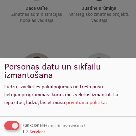
Ētikas un līdztiesības mācības
Dace Osīte
Justīne Krūmiņa
Zinātnes administrācijas
Stratēģisko zinātnes projektu
Atvērtā universitāte
nodaļas vadītāja
vadītāja
Sagatavošanas kursi
Profesionālās pilnveides kursi
ESF kvalifikācijas celšanas kursi
Personas datu un sīkfailu
Pedagoģiskās izaugsmes centrs
izmantošana
Kvalifikācijas atbilstības pārbaude
Lūdzu, izvēlieties pakalpojumus un trešo pušu
lietojumprogrammas, kuras mēs vēlētos izmantot.
Lai
Ieva Smilga
Katrīna Liepiņa
Pētniecība
Zinātnes iepirkumu
Vecākā zinātnes datu
iepazītos, lūdzu, lasiet mūsu
privātuma politika
.
konsultante
analītiķe
Funkcionālie
(vienmēr nepieciešams)
Zinātniskie institūti un laboratorijas
↓
2
Services