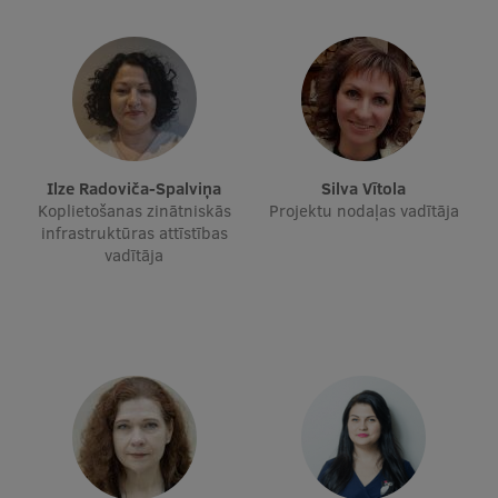
Ģerbonis
Projekti
Reitingi
Virtuālā tūre
Ilze Radoviča-Spalviņa
Silva Vītola
Ilgtspējīga attīstība
Koplietošanas zinātniskās
Projektu nodaļas vadītāja
infrastruktūras attīstības
Studiju un vides pieejamība
vadītāja
Dati par 2025. gadu
Suvenīri un grāmatas
Mūžizglītība