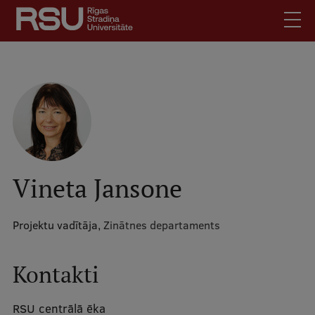
Pārlekt
uz
galveno
saturu
English
.
Latviski
Mobile
Meklēt
Skolēniem
augšējā
Studentiem
izvēlne
Absolventiem
Vineta Jansone
Darbiniekiem
Darba devējiem
Projektu vadītāja,
Zinātnes departaments
Bibliotēka
Kontakti
Kontakti
Vakances
RSU centrālā ēka