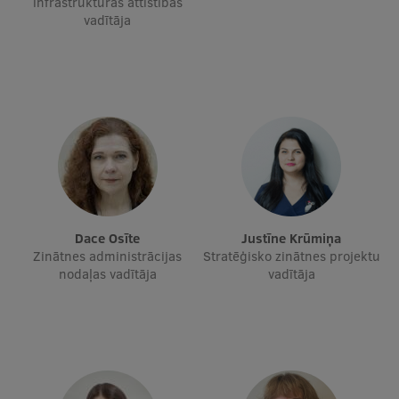
infrastruktūras attīstības
vadītāja
Ģerbonis
Projekti
Reitingi
Virtuālā tūre
Ilgtspējīga attīstība
Studiju un vides pieejamība
Dati par 2025. gadu
Dace Osīte
Justīne Krūmiņa
Zinātnes administrācijas
Stratēģisko zinātnes projektu
Suvenīri un grāmatas
nodaļas vadītāja
vadītāja
Mūžizglītība