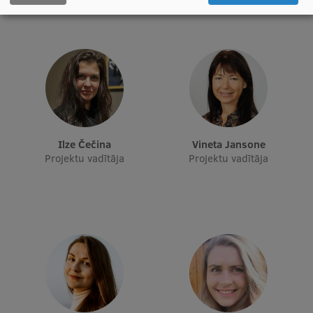
Pētniecības datu pārvaldība
RSU zinātnes portāls
Zinātnes ietekme
Pētniecības platformas
Doktorantūras skola
Pētniecības pakalpojumi
Ilze Čečina
Vineta Jansone
Projektu vadītāja
Projektu vadītāja
Pētniecības projekti
Zinātnieku brokastis
Vertikāli integrētie projekti
Zinātniskās konferences
Inovāciju centrs