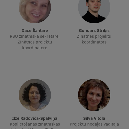
Studentu dzīve
Studiju norises vietas
Dace Šantare
Gundars Strīķis
Fakultātes
RSU zinātniskā sekretāre,
Zinātnes projektu
Zinātnes projektu
koordinators
Mūsu cilvēki
koordinatore
Stratēģija
Struktūra
Vēsture un tradīcijas
Identitāte
RSU fonds
Aula
Ilze Radoviča-Spalviņa
Silva Vītola
Koplietošanas zinātniskās
Projektu nodaļas vadītāja
Muzeji un ekspozīcijas