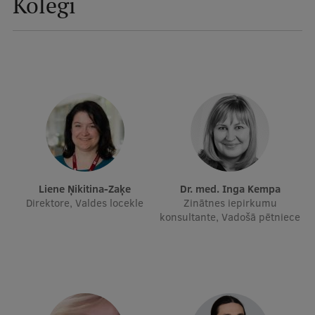
Kolēģi
Mobile
galvenā
Studiju iespējas
izvēlne
Pamatstudiju programmas
Maģistra studiju programmas
Doktorantūra
Rezidentūra
Liene Ņikitina-Zaķe
Dr. med. Inga Kempa
Direktore, Valdes locekle
Zinātnes iepirkumu
Uzņemšana
konsultante, Vadošā pētniece
Praktiska informācija
Par RSU