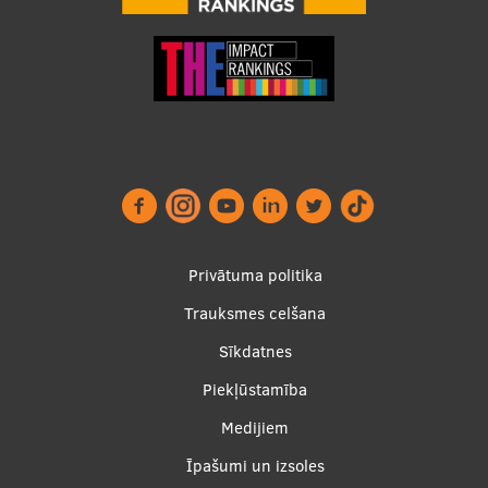
Footer
Privātuma politika
menu
Trauksmes celšana
Sīkdatnes
Piekļūstamība
Apakšējā
Medijiem
izvēlne2
Īpašumi un izsoles