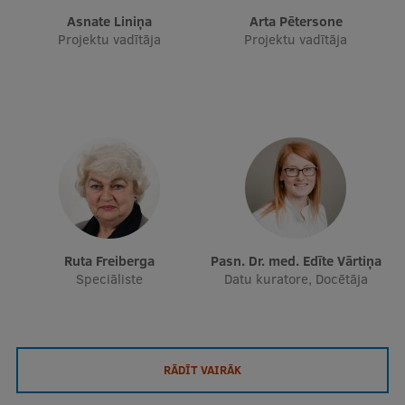
Asnate Liniņa
Arta Pētersone
Starptautiskā sadarbība
Projektu vadītāja
Projektu vadītāja
Mobilitātes programmas
Starptautiskie projekti
Starptautiskie sadarbības partneri
EURAXESS RSU kontaktpunkts
EATRIS koordinators Latvijā
Ruta Freiberga
Pasn. Dr. med. Edīte Vārtiņa
Speciāliste
Datu kuratore, Docētāja
RĀDĪT VAIRĀK