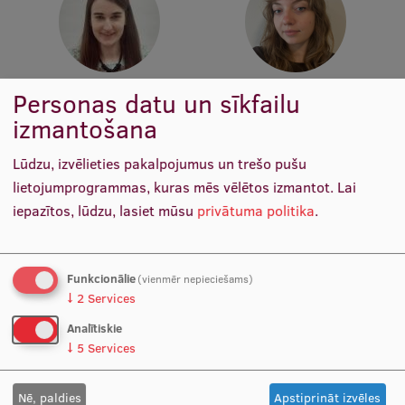
Ētikas un līdztiesības mācības
Atvērtā universitāte
Sagatavošanas kursi
Katrīna Liepiņa
Magdalēna Kuple
Personas datu un sīkfailu
Vecākā zinātnes datu
Zinātnes datu analītiķe
izmantošana
Profesionālās pilnveides kursi
analītiķe
ESF kvalifikācijas celšanas kursi
Lūdzu, izvēlieties pakalpojumus un trešo pušu
lietojumprogrammas, kuras mēs vēlētos izmantot.
Lai
Pedagoģiskās izaugsmes centrs
iepazītos, lūdzu, lasiet mūsu
privātuma politika
.
Kvalifikācijas atbilstības pārbaude
Funkcionālie
(vienmēr nepieciešams)
Pētniecība
↓
2
Services
Analītiskie
↓
5
Services
Atis Minde
Rita Broka
Iepirkumu projektu vadītājs
RSU zinātniskā sekretāre
Zinātniskie institūti un laboratorijas
Nē, paldies
Apstiprināt izvēles