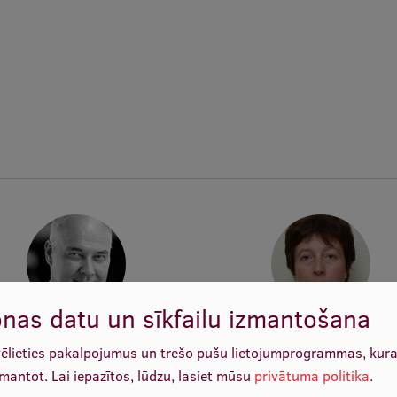
nas datu un sīkfailu izmantošana
rof. Dr. habil. med. Jānis Vētra
Prof. Valērija Groma
vēlieties pakalpojumus un trešo pušu lietojumprogrammas, kur
tājs, Priekšsēdētājs, Vadošais
Docētāja, Vadītāja
pētnieks
zmantot.
Lai iepazītos, lūdzu, lasiet mūsu
privātuma politika
.