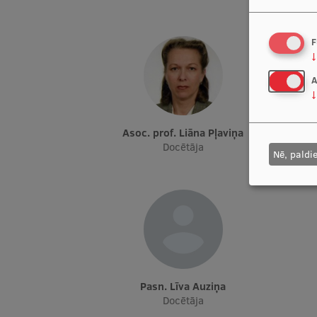
F
↓
A
↓
Asoc. prof. Liāna Pļaviņa
D
Docētāja
Do
Nē, paldi
Pasn. Līva Auziņa
Docētāja