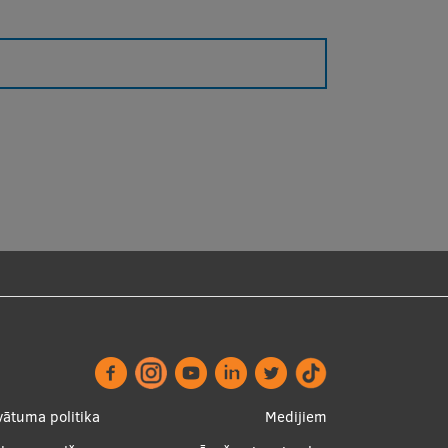
ter
Apakšējā
vātuma politika
Medijiem