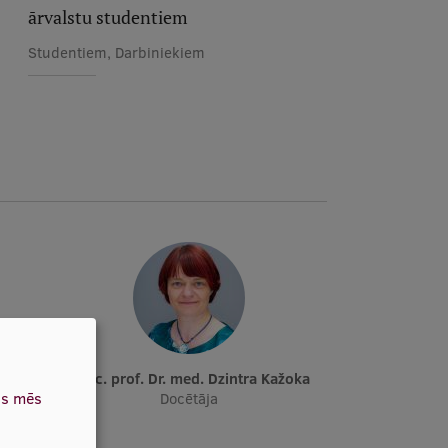
ārvalstu studentiem
Studentiem, Darbiniekiem
Asoc. prof. Dr. med. Dzintra Kažoka
as mēs
Docētāja