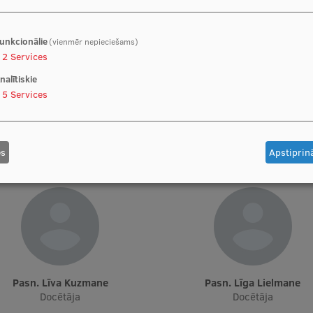
unkcionālie
(vienmēr nepieciešams)
2
Services
nalītiskie
5
Services
oc. Dr. med., PhD Anna Junga
Doc. Sandra Skuja
cētāja, Laboratorijas vadītāja
Vadošā pētniece
es
Apstiprinā
Pasn. Līva Kuzmane
Pasn. Līga Lielmane
Docētāja
Docētāja