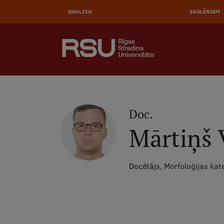
AUGŠĒ
Pārlekt
uz
ENGLISH
SKOLĒNIEM
IZVĒL
galveno
saturu
MEKLĒT
Galvenā
izvēlne
.
Doc.
Mārtiņš 
Docētājs,
Morfoloģijas kat