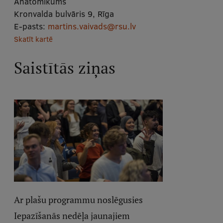
Anatomikums
Kronvalda bulvāris 9, Rīga
E-pasts:
martins.vaivads@rsu.lv
Skatīt kartē
Saistītās ziņas
Ar plašu programmu noslēgusies
Iepazīšanās nedēļa jaunajiem