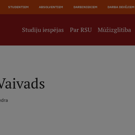
JĀ
STUDENTIEM
ABSOLVENTIEM
DARBINIEKIEM
DARBA DEVĒJIEM
NE
Studiju iespējas
Par RSU
Mūžizglītība
Vaivads
edra