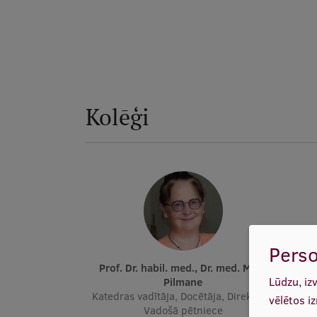
Kolēģi
Perso
Prof. Dr. habil. med., Dr. med. Māra
P
Lūdzu, iz
Pilmane
Docē
Katedras vadītāja, Docētāja, Direktore,
vēlētos i
Vadošā pētniece