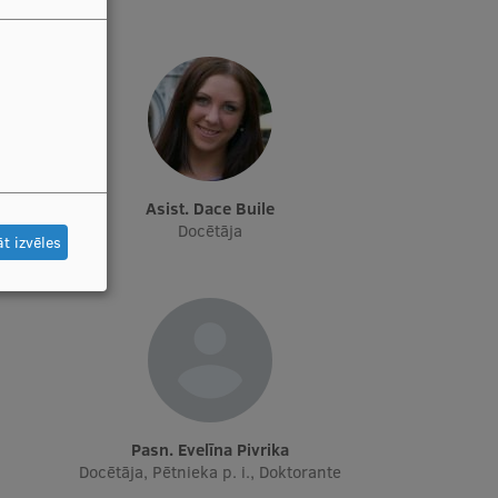
Asist. Dace Buile
Docētāja
t izvēles
Pasn. Evelīna Pivrika
Docētāja, Pētnieka p. i., Doktorante