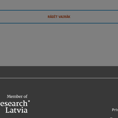
RĀDĪT VAIRĀK
Foo
Pri