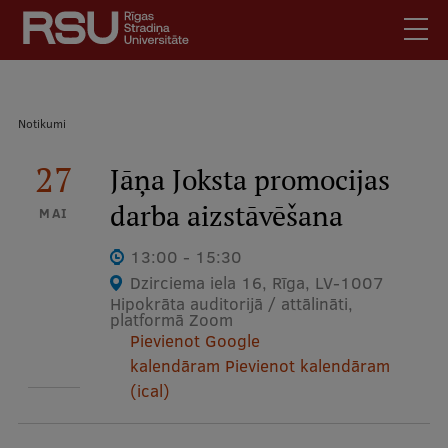
Pārlekt
uz
galveno
saturu
English
.
Atpakaļceļš
Notikumi
Latviski
Mobile
27
Meklēt
Jāņa Joksta promocijas
Skolēniem
augšējā
darba aizstāvēšana
Studentiem
MAI
izvēlne
Absolventiem
13:00 - 15:30
Darbiniekiem
Dzirciema iela 16, Rīga, LV-1007
Hipokrāta auditorijā / attālināti,
Darba devējiem
platformā Zoom
Pievienot Google
Bibliotēka
kalendāram
Pievienot kalendāram
Kontakti
(ical)
Vakances