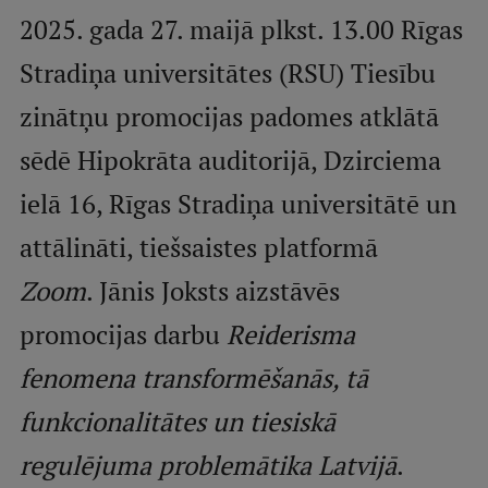
Mobile
2025. gada 27. maijā plkst. 13.00 Rīgas
galvenā
Studiju iespējas
Stradiņa universitātes (RSU) Tiesību
izvēlne
zinātņu promocijas padomes atklātā
Pamatstudiju programmas
sēdē Hipokrāta auditorijā, Dzirciema
Maģistra studiju programmas
ielā 16, Rīgas Stradiņa universitātē un
Doktorantūra
attālināti, tiešsaistes platformā
Rezidentūra
Zoom
. Jānis Joksts aizstāvēs
Uzņemšana
promocijas darbu
Reiderisma
Praktiska informācija
fenomena transformēšanās, tā
funkcionalitātes un tiesiskā
Par RSU
regulējuma problemātika Latvijā
.