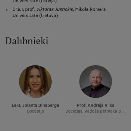
Universitāte (Latvija)
Ģerbonis
Dr.iur. prof.
Viktoras Justickis
, Mīkola Romera
Universitāte (Lietuva)
Projekti
Reitingi
Dalībnieki
Virtuālā tūre
Ilgtspējīga attīstība
Studiju un vides pieejamība
Dati par 2025. gadu
Suvenīri un grāmatas
Lekt. Jolanta Dinsberga
Prof. Andrejs Vilks
Docētāja
Docētājs, Vadošā pētnieka p. i.
Mūžizglītība