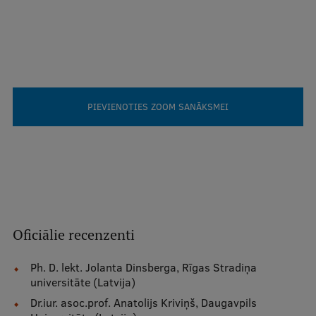
Studentu dzīve
Studiju norises vietas
Fakultātes
PIEVIENOTIES ZOOM SANĀKSMEI
Mūsu cilvēki
Stratēģija
Struktūra
Vēsture un tradīcijas
Identitāte
Oficiālie recenzenti​​​​​
RSU fonds
Ph. D. lekt. Jolanta Dinsberga, Rīgas Stradiņa
Aula
universitāte (Latvija)
Dr.iur. asoc.prof. Anatolijs Kriviņš, Daugavpils
Muzeji un ekspozīcijas