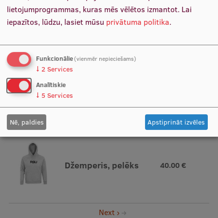
Ūdens pudele,
lietojumprogrammas, kuras mēs vēlētos izmantot.
Lai
5.00 €
plastmasas
iepazītos, lūdzu, lasiet mūsu
privātuma politika
.
Funkcionālie
(vienmēr nepieciešams)
↓
2
Services
Termo pudele,
Analītiskie
18.00 €
↓
5
Services
balta
Nē, paldies
Apstiprināt izvēles
Džemperis, pelēks
40.00 €
Pagination
Nākamā
Next ›