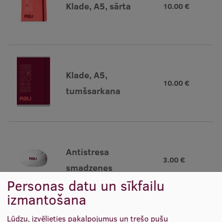
Klade, A5, sārta
10.00 €
Starptautiskā sadarbība
Mobilitātes programmas
Klade, A5,
Starptautiskie projekti
10.00 €
tumšsarkana
Starptautiskie sadarbības partneri
EURAXESS RSU kontaktpunkts
EATRIS koordinators Latvijā
Antistresa
3.00 €
smadzenes
Personas datu un sīkfailu
izmantošana
Lūdzu, izvēlieties pakalpojumus un trešo pušu