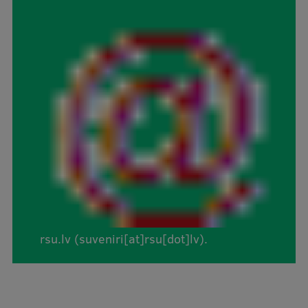
Ģerbonis
Projekti
Reitingi
Virtuālā tūre
Ilgtspējīga attīstība
Studiju un vides pieejamība
Dati par 2025. gadu
Suvenīri un grāmatas
rsu
.
lv
(suveniri[at]rsu[dot]lv)
.
Mūžizglītība