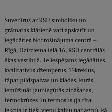
Mobile
galvenā
Studiju iespējas
Suvenīrus ar RSU simboliku un
izvēlne
grāmatas klātienē vari apskatīt un
Pamatstudiju programmas
iegādāties Nodrošinājuma centrā –
Maģistra studiju programmas
Rīgā, Dzirciema ielā 16, RSU centrālās
Doktorantūra
ēkas vestibilā. Te iespējams iegādāties
Rezidentūra
kvalitatīvus džemperus, T-kreklus,
Uzņemšana
tāpat pildspalvas un klades, kurās
Praktiska informācija
iemūžināt jauniegūtās zināšanas,
termokrūzes un termosus (ja rīta
Par RSU
lekcija ir tieši vienu kafiju par agru), kā