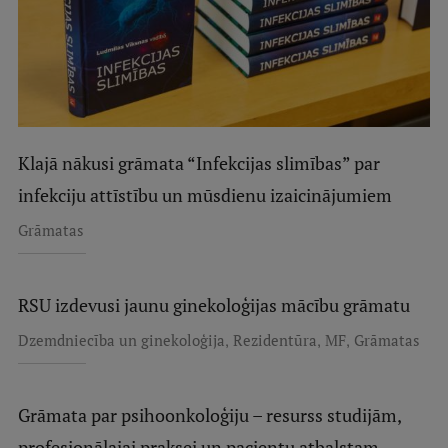
Klajā nākusi grāmata “Infekcijas slimības” par
infekciju attīstību un mūsdienu izaicinājumiem
Grāmatas
RSU izdevusi jaunu ginekoloģijas mācību grāmatu
,
,
,
Dzemdniecība un ginekoloģija
Rezidentūra
MF
Grāmatas
Grāmata par psihoonkoloģiju – resurss studijām,
profesionālajai praksei un pacientu atbalstam