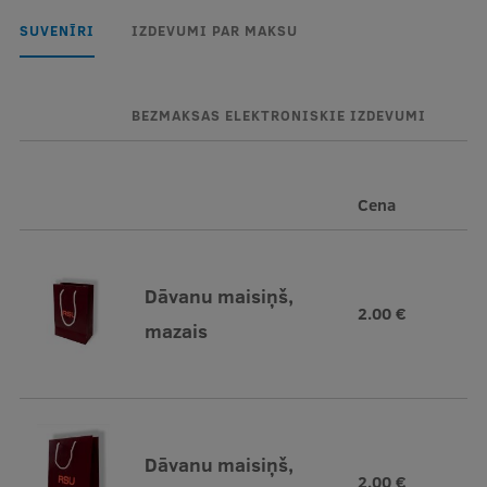
Ētikas un līdztiesības mācības
SUVENĪRI
IZDEVUMI PAR MAKSU
Atvērtā universitāte
Sagatavošanas kursi
BEZMAKSAS ELEKTRONISKIE IZDEVUMI
Profesionālās pilnveides kursi
ESF kvalifikācijas celšanas kursi
Cena
Pedagoģiskās izaugsmes centrs
Kvalifikācijas atbilstības pārbaude
Dāvanu maisiņš,
2.00 €
mazais
Pētniecība
Zinātniskie institūti un laboratorijas
Dāvanu maisiņš,
2.00 €