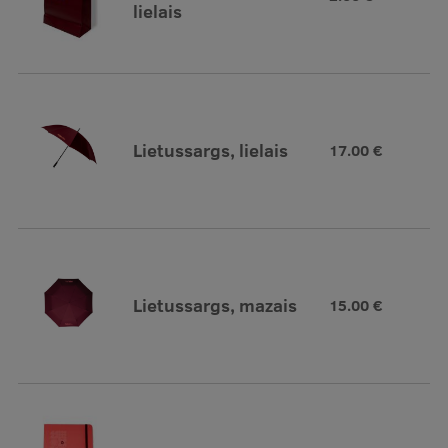
Pētniecības datu pārvaldība
lielais
RSU zinātnes portāls
Zinātnes ietekme
Pētniecības platformas
Lietussargs, lielais
17.00 €
Doktorantūras skola
Pētniecības pakalpojumi
Pētniecības projekti
Zinātnieku brokastis
Lietussargs, mazais
15.00 €
Vertikāli integrētie projekti
Zinātniskās konferences
Inovāciju centrs