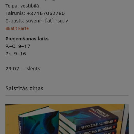
Telpa:
vestibilā
Tālrunis:
+37167062780
E-pasts:
suveniri
[at]
rsu.lv
Skatīt kartē
Pieņemšanas laiks
P.–C. 9–17
Pk. 9–16
23.07. – slēgts
Saistītās ziņas