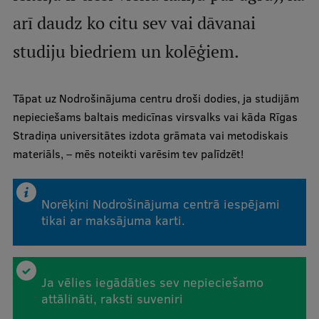
arī daudz ko citu sev vai dāvanai
Studentu dzīve
studiju biedriem un kolēģiem.
Studiju norises vietas
Fakultātes
Tāpat uz Nodrošinājuma centru droši dodies, ja studijām
nepieciešams baltais medicīnas virsvalks vai kāda Rīgas
Mūsu cilvēki
Stradiņa universitātes izdota grāmata vai metodiskais
Stratēģija
materiāls, – mēs noteikti varēsim tev palīdzēt!
Struktūra
Vēsture un tradīcijas
Norēķini Nodrošinājuma centrā iespējami
tikai ar maksājuma karti.
Identitāte
RSU fonds
Ja vēlies iegādāties sev nepieciešamo
Aula
attālināti, raksti
suveniri
Muzeji un ekspozīcijas