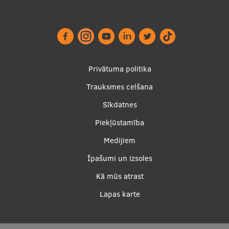
Footer
Privātuma politika
menu
Trauksmes celšana
Sīkdatnes
Piekļūstamība
Apakšējā
Medijiem
izvēlne2
Īpašumi un izsoles
Kā mūs atrast
Lapas karte