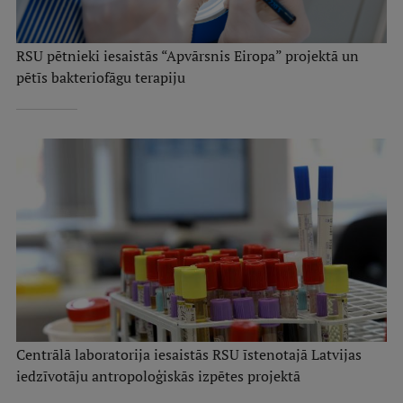
RSU pētnieki iesaistās “Apvārsnis Eiropa” projektā un
pētīs bakteriofāgu terapiju
Centrālā laboratorija iesaistās RSU īstenotajā Latvijas
iedzīvotāju antropoloģiskās izpētes projektā