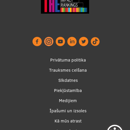
Footer
Privātuma politika
menu
Trauksmes celšana
Sīkdatnes
Piekļūstamība
Apakšējā
Medijiem
izvēlne2
Īpašumi un izsoles
Kā mūs atrast