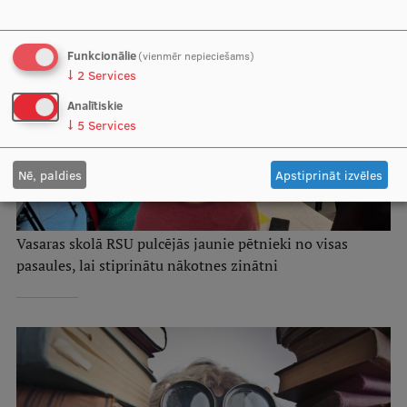
Funkcionālie
(vienmēr nepieciešams)
↓
2
Services
Analītiskie
↓
5
Services
Nē, paldies
Apstiprināt izvēles
Vasaras skolā RSU pulcējās jaunie pētnieki no visas
pasaules, lai stiprinātu nākotnes zinātni