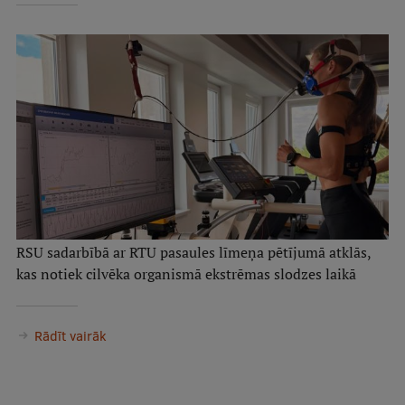
RSU sadarbībā ar RTU pasaules līmeņa pētījumā atklās,
kas notiek cilvēka organismā ekstrēmas slodzes laikā
Rādīt vairāk