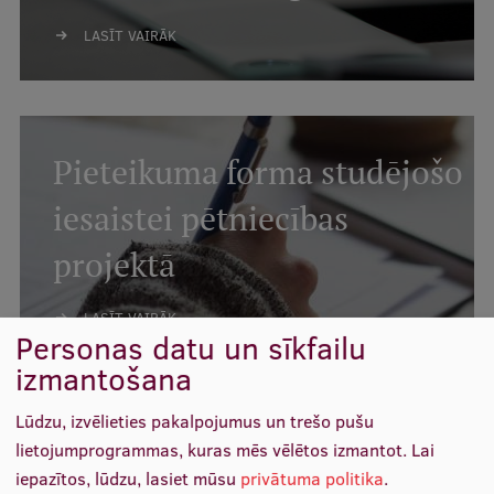
Starptautiskā sadarbība
LASĪT VAIRĀK
Mobilitātes programmas
Pieteikuma forma studējošo
Starptautiskie projekti
iesaistei pētniecības
Starptautiskie sadarbības partneri
projektā
EURAXESS RSU kontaktpunkts
EATRIS koordinators Latvijā
LASĪT VAIRĀK
Personas datu un sīkfailu
izmantošana
Lūdzu, izvēlieties pakalpojumus un trešo pušu
lietojumprogrammas, kuras mēs vēlētos izmantot.
Lai
Konferences, semināri
iepazītos, lūdzu, lasiet mūsu
privātuma politika
.