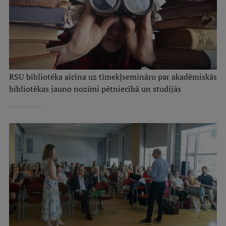
RSU bibliotēka aicina uz tīmekļsemināru par akadēmiskās
bibliotēkas jauno nozīmi pētniecībā un studijās