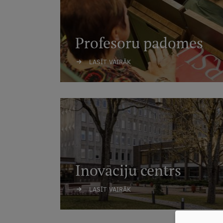
Profesoru padomes
LASĪT VAIRĀK
Inovāciju centrs
LASĪT VAIRĀK