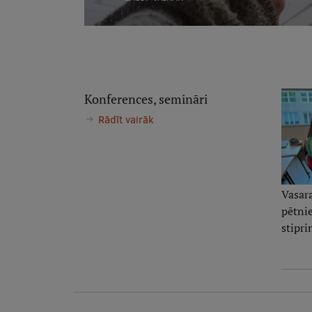
Konferences, semināri
Rādīt vairāk
Vasar
pētnie
stipr