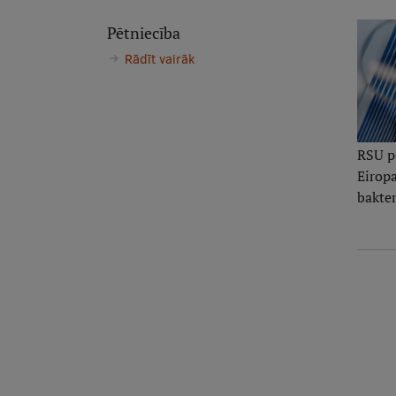
Pētniecība
Rādīt vairāk
RSU pē
Eiropa
bakter