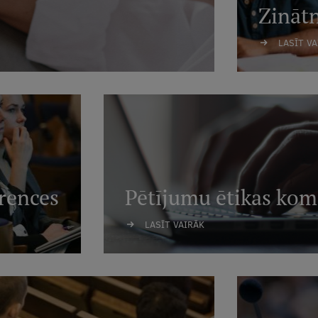
Zināt
LASĪT V
rences
Pētījumu ētikas kom
LASĪT VAIRĀK