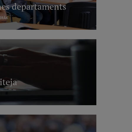
nes departaments
AIRĀK
iteja