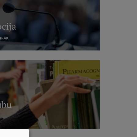
cija
AIRĀK
ību