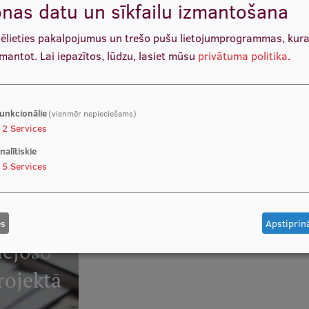
nas datu un sīkfailu izmantošana
vēlieties pakalpojumus un trešo pušu lietojumprogrammas, kur
zmantot.
Lai iepazītos, lūdzu, lasiet mūsu
privātuma politika
.
ts pētniecībai
Pētnie
unkcionālie
(vienmēr nepieciešams)
2
Services
LASĪT V
nalītiskie
5
Services
es
Apstiprinā
dējošo
rojektā