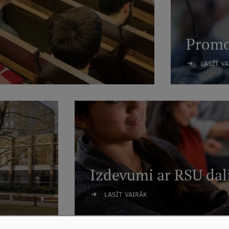
Promo
LASĪT V
Izdevumi ar RSU dal
LASĪT VAIRĀK