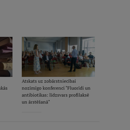
Atskats uz zobārstniecībai
skās
nozīmīgo konferenci "Fluorīdi un
antibiotikas: līdzsvars profilaksē
un ārstēšanā"