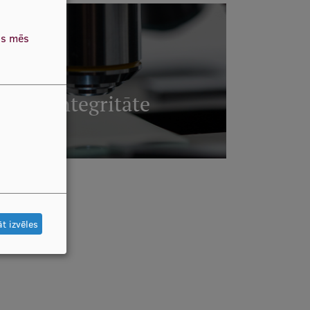
as mēs
cības integritāte
AIRĀK
t izvēles