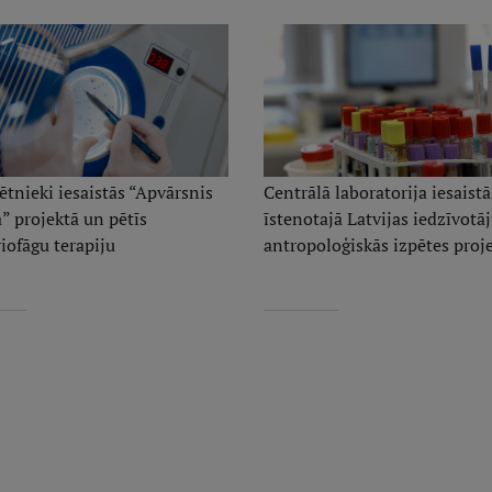
tnieki iesaistās “Apvārsnis
Centrālā laboratorija iesaist
” projektā un pētīs
īstenotajā Latvijas iedzīvotā
iofāgu terapiju
antropoloģiskās izpētes proj