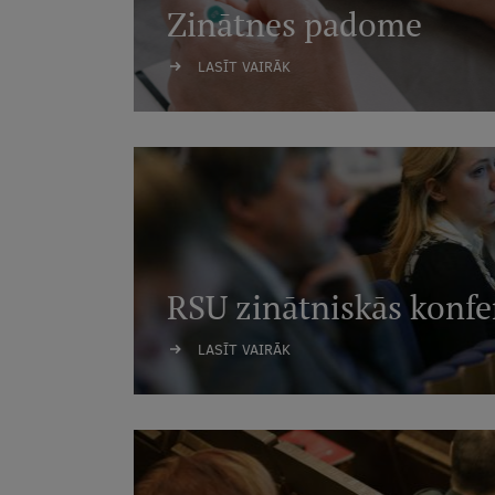
Zinātnes padome
LASĪT VAIRĀK
RSU zinātniskās konfe
LASĪT VAIRĀK