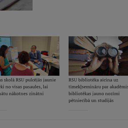
as skolā RSU pulcējās jaunie
RSU bibliotēka aicina uz
ki no visas pasaules, lai
tīmekļsemināru par akadēmi
inātu nākotnes zinātni
bibliotēkas jauno nozīmi
pētniecībā un studijās