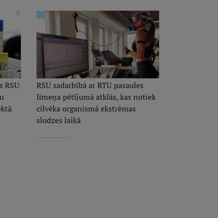
ās RSU
RSU sadarbībā ar RTU pasaules
ju
līmeņa pētījumā atklās, kas notiek
ektā
cilvēka organismā ekstrēmas
slodzes laikā