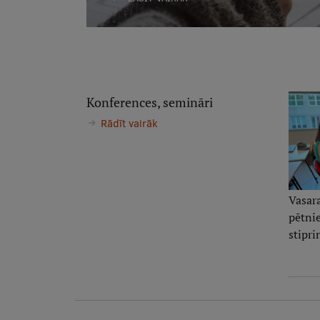
Konferences, semināri
Rādīt vairāk
Vasar
pētnie
stipr