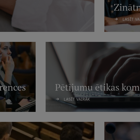
Zināt
LASĪT V
rences
Pētījumu ētikas kom
LASĪT VAIRĀK