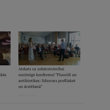
Atskats uz zobārstniecībai
skās
nozīmīgo konferenci "Fluorīdi un
antibiotikas: līdzsvars profilaksē
un ārstēšanā"