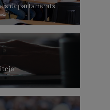
nes departaments
AIRĀK
iteja