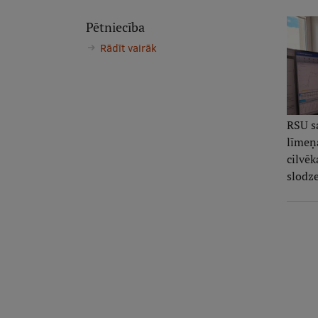
Pētniecība
Rādīt vairāk
RSU s
līmeņa
cilvē
slodze