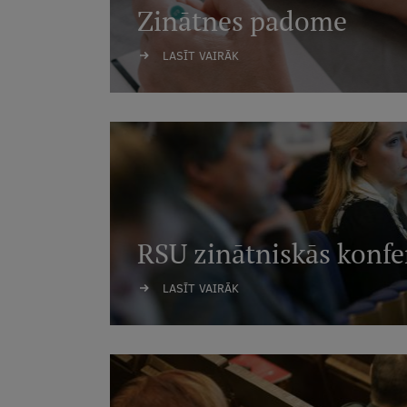
Zinātnes padome
LASĪT VAIRĀK
RSU zinātniskās konfe
LASĪT VAIRĀK