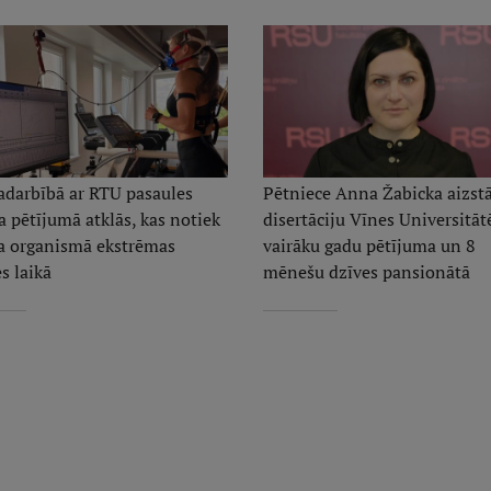
adarbībā ar RTU pasaules
Pētniece Anna Žabicka aizst
 pētījumā atklās, kas notiek
disertāciju Vīnes Universitāt
ka organismā ekstrēmas
vairāku gadu pētījuma un 8
s laikā
mēnešu dzīves pansionātā