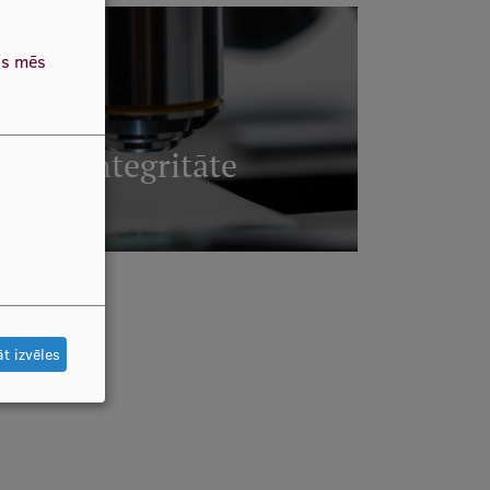
as mēs
cības integritāte
AIRĀK
t izvēles