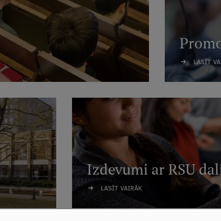
Promo
LASĪT V
Izdevumi ar RSU dal
LASĪT VAIRĀK