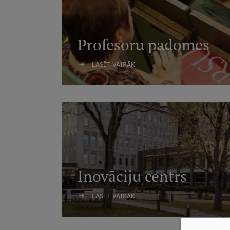
Profesoru padomes
LASĪT VAIRĀK
Inovāciju centrs
LASĪT VAIRĀK