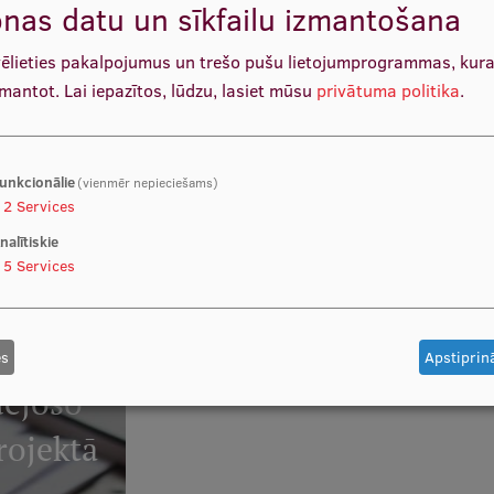
nas datu un sīkfailu izmantošana
vēlieties pakalpojumus un trešo pušu lietojumprogrammas, kur
zmantot.
Lai iepazītos, lūdzu, lasiet mūsu
privātuma politika
.
ts pētniecībai
Pētnie
unkcionālie
(vienmēr nepieciešams)
2
Services
LASĪT V
nalītiskie
5
Services
es
Apstiprinā
dējošo
rojektā