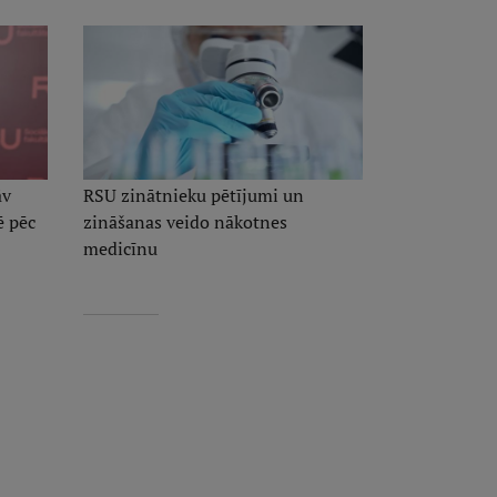
āv
RSU zinātnieku pētījumi un
ē pēc
zināšanas veido nākotnes
medicīnu