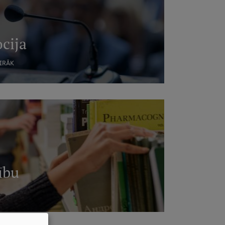
cija
AIRĀK
ību