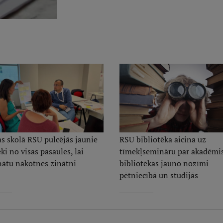
as skolā RSU pulcējās jaunie
RSU bibliotēka aicina uz
ki no visas pasaules, lai
tīmekļsemināru par akadēmi
inātu nākotnes zinātni
bibliotēkas jauno nozīmi
pētniecībā un studijās