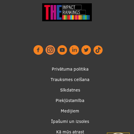
Footer
Privātuma politika
menu
Trauksmes celšana
Sīkdatnes
Piekļūstamība
Apakšējā
Medijiem
izvēlne2
Īpašumi un izsoles
Kā mūs atrast