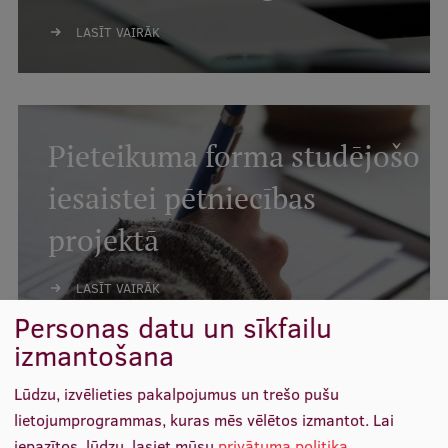
Starptautiskā sadarbība
LASĪT VAIRĀK
Mobilitātes programmas
Pieteikuma forma studējošo
Starptautiskie projekti
iesaistei pētniecības
Starptautiskie sadarbības partneri
projektā
EURAXESS RSU kontaktpunkts
EATRIS koordinators Latvijā
LASĪT VAIRĀK
Personas datu un sīkfailu
izmantošana
Lūdzu, izvēlieties pakalpojumus un trešo pušu
lietojumprogrammas, kuras mēs vēlētos izmantot.
Lai
Konferences, semināri
iepazītos, lūdzu, lasiet mūsu
privātuma politika
.