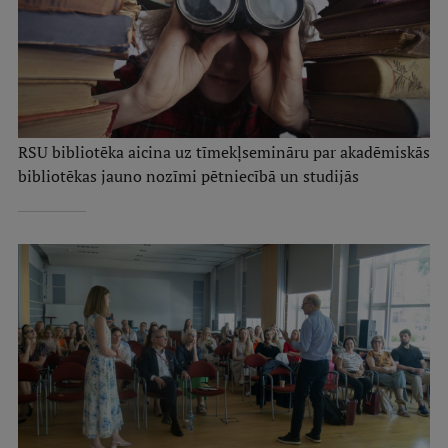
RSU bibliotēka aicina uz tīmekļsemināru par akadēmiskās
bibliotēkas jauno nozīmi pētniecībā un studijās