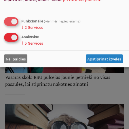
Funkcionālie
(vienmēr nepieciešams)
↓
2
Services
Analītiskie
↓
5
Services
Nē, paldies
Apstiprināt izvēles
Vasaras skolā RSU pulcējās jaunie pētnieki no visas
pasaules, lai stiprinātu nākotnes zinātni