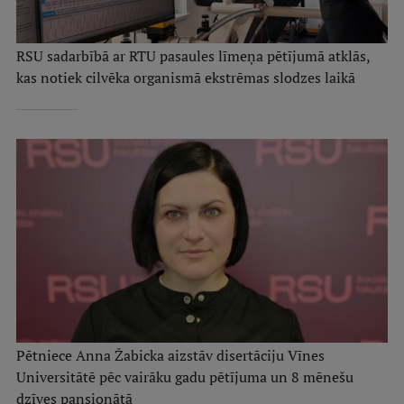
RSU sadarbībā ar RTU pasaules līmeņa pētījumā atklās,
kas notiek cilvēka organismā ekstrēmas slodzes laikā
Pētniece Anna Žabicka aizstāv disertāciju Vīnes
Universitātē pēc vairāku gadu pētījuma un 8 mēnešu
dzīves pansionātā