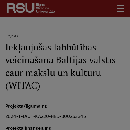
Pārlekt
uz
galveno
saturu
English
.
Projekts
Latviski
Iekļaujošas labbūtības
Meklēt
Atpakaļceļš
Skolēniem
veicināšana Baltijas valstīs
Studentiem
Mobile
augšējā
caur mākslu un kultūru
Absolventiem
izvēlne
Darbiniekiem
(WITAC)
Darba devējiem
Bibliotēka
Projekta/līguma nr.
Kontakti
2024-1-LV01-KA220-HED-000253345
Vakances
Projekta finansējums