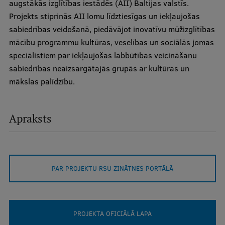
augstākās izglītības iestādēs (AII) Baltijas valstīs.
Projekts stiprinās AII lomu līdztiesīgas un iekļaujošas
Studentu dzīve
sabiedrības veidošanā, piedāvājot inovatīvu mūžizglītības
mācību programmu kultūras, veselības un sociālās jomas
Studiju norises vietas
speciālistiem par iekļaujošas labbūtības veicināšanu
Fakultātes
sabiedrības neaizsargātajās grupās ar kultūras un
mākslas palīdzību.
Mūsu cilvēki
Stratēģija
Apraksts
Struktūra
Vēsture un tradīcijas
Identitāte
PAR PROJEKTU RSU ZINĀTNES PORTĀLĀ
RSU fonds
Aula
PROJEKTA OFICIĀLĀ LAPA
Muzeji un ekspozīcijas