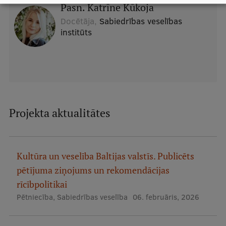
Pētniecības datu pārvaldība
Pasn. Katrīne Kūkoja
Docētāja,
Sabiedrības veselības
RSU zinātnes portāls
institūts
Zinātnes ietekme
Pētniecības platformas
Doktorantūras skola
Pētniecības pakalpojumi
Projekta aktualitātes
Pētniecības projekti
Zinātnieku brokastis
Kultūra un veselība Baltijas valstīs. Publicēts
Vertikāli integrētie projekti
pētījuma ziņojums un rekomendācijas
Zinātniskās konferences
rīcībpolitikai
Pētniecība
,
Sabiedrības veselība
06. februāris, 2026
Inovāciju centrs