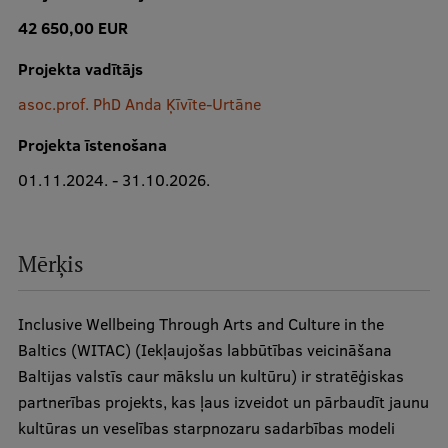
42 650,00 EUR
Studiju iespējas
Projekta vadītājs
Mobile
galvenā
asoc.prof. PhD Anda Ķīvīte-Urtāne
izvēlne
Pamatstudiju programmas
Projekta īstenošana
Maģistra studiju programmas
01.11.2024. - 31.10.2026.
Doktorantūra
Rezidentūra
Mērķis
Uzņemšana
Inclusive Wellbeing Through Arts and Culture in the
Praktiska informācija
Baltics (WITAC) (Iekļaujošas labbūtības veicināšana
Baltijas valstīs caur mākslu un kultūru) ir stratēģiskas
partnerības projekts, kas ļaus izveidot un pārbaudīt jaunu
Par RSU
kultūras un veselības starpnozaru sadarbības modeli