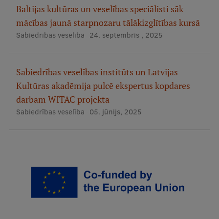
Baltijas kultūras un veselības speciālisti sāk
Starptautiskā sadarbība
mācības jaunā starpnozaru tālākizglītības kursā
Sabiedrības veselība
24. septembris , 2025
Mobilitātes programmas
Sabiedrības veselības institūts un Latvijas
Starptautiskie projekti
Kultūras akadēmija pulcē ekspertus kopdares
Starptautiskie sadarbības partneri
darbam WITAC projektā
Sabiedrības veselība
05. jūnijs, 2025
EURAXESS RSU kontaktpunkts
EATRIS koordinators Latvijā