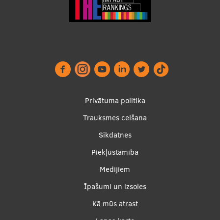
Privātuma politika
Trauksmes celšana
Footer
Sīkdatnes
menu
Piekļūstamība
Medijiem
Īpašumi un izsoles
Apakšējā
Kā mūs atrast
izvēlne2