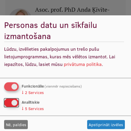
Ētikas un līdztiesības mācības
Asoc. prof. PhD Anda Ķīvīte-
Atvērtā universitāte
Urtāne
Personas datu un sīkfailu
Direktore,
Sabiedrības veselības
Sagatavošanas kursi
institūts
izmantošana
Vadošā pētniece,
Sabiedrības veselības
Profesionālās pilnveides kursi
institūts
Lūdzu, izvēlieties pakalpojumus un trešo pušu
ESF kvalifikācijas celšanas kursi
Projekta vadītāja,
Sabiedrības veselības
lietojumprogrammas, kuras mēs vēlētos izmantot.
Lai
institūts
Pedagoģiskās izaugsmes centrs
iepazītos, lūdzu, lasiet mūsu
privātuma politika
.
Kvalifikācijas atbilstības pārbaude
Lekt. Jekaterina Kozačenko
Funkcionālie
(vienmēr nepieciešams)
Pētnieka p. i.,
Sabiedrības veselības
↓
2
Services
institūts
Pētniecība
Docētāja,
Sabiedrības veselības
Analītiskie
institūts
↓
5
Services
Zinātniskie institūti un laboratorijas
Nē, paldies
Apstiprināt izvēles