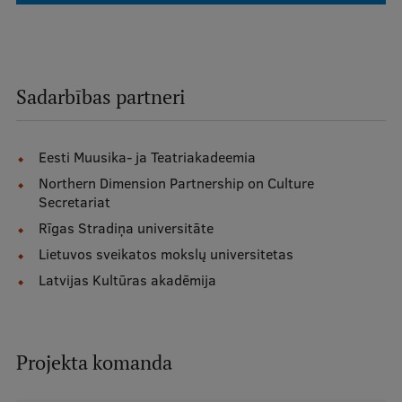
Ģerbonis
Projekti
Sadarbības partneri
Reitingi
Virtuālā tūre
Eesti Muusika- ja Teatriakadeemia
Ilgtspējīga attīstība
Northern Dimension Partnership on Culture
Studiju un vides pieejamība
Secretariat
Rīgas Stradiņa universitāte
Dati par 2025. gadu
Lietuvos sveikatos mokslų universitetas
Suvenīri un grāmatas
Latvijas Kultūras akadēmija
Mūžizglītība
Projekta komanda