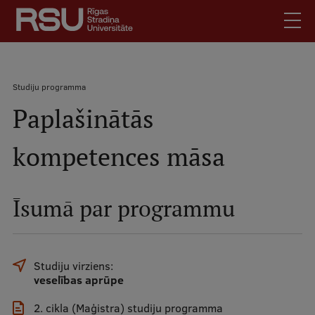
Pārlekt
uz
galveno
saturu
English
.
Atpakaļceļš
Studiju programma
Latviski
Paplašinātās
Mobile
Meklēt
Skolēniem
augšējā
kompetences māsa
Studentiem
izvēlne
Absolventiem
Darbiniekiem
Īsumā par programmu
Darba devējiem
Bibliotēka
Studiju virziens:
Kontakti
veselības aprūpe
Vakances
2. cikla (Maģistra) studiju programma