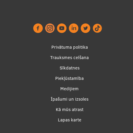
Footer
Privātuma politika
menu
Trauksmes celšana
Sīkdatnes
Piekļūstamība
Apakšējā
Medijiem
izvēlne2
Īpašumi un izsoles
Kā mūs atrast
Lapas karte