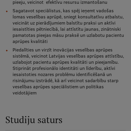
pieeju, veicinot efektīvu resursu izmantošanu
Ētikas un līdztiesības mācības
Sagatavot speciālistus, kas spēj ieņemt vadošas
lomas veselības aprūpē, sniegt konsultatīvu atbalstu,
Atvērtā universitāte
veicināt uz pierādījumiem balstītu praksi un aktīvi
Sagatavošanas kursi
iesaistīties pētniecībā, lai attīstītu jaunas, zinātniski
pamatotas pieejas māsu praksē un uzlabotu pacientu
Profesionālās pilnveides kursi
aprūpes kvalitāti
Piedalīties un virzīt inovācijas veselības aprūpes
ESF kvalifikācijas celšanas kursi
sistēmā, veicinot Latvijas veselības aprūpes attīstību,
uzlabojot pacientu aprūpes kvalitāti un pieejamību.
Pedagoģiskās izaugsmes centrs
Stiprināt profesionālo identitāti un līderību, aktīvi
Kvalifikācijas atbilstības pārbaude
iesaistoties nozares problēmu identificēšanā un
risinājumu izstrādē, kā arī veicinot sadarbību starp
veselības aprūpes speciālistiem un politikas
veidotājiem
Pētniecība
Studiju saturs
Zinātniskie institūti un laboratorijas