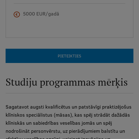
5000 EUR/gadā
Studentu dzīve
Studiju norises vietas
Fakultātes
Mūsu cilvēki
PIETEIKTIES
Stratēģija
Struktūra
Studiju programmas mērķis
Vēsture un tradīcijas
Identitāte
Sagatavot augsti kvalificētus un patstāvīgi praktizējošus
RSU fonds
klīniskos speciālistus (māsas), kas spēj strādāt dažādās
klīniskās un sabiedrības veselības jomās un spēj
Aula
nodrošināt personvērstu, uz pierādījumiem balstītu un
Muzeji un ekspozīcijas