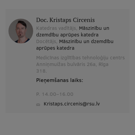
Doc. Kristaps Circenis
Katedras vadītājs,
Māszinību un
dzemdību aprūpes katedra
Docētājs,
Māszinību un dzemdību
aprūpes katedra
Medicīnas izglītības tehnoloģiju centrs
Anniņmuižas bulvāris 26a, Rīga
318.
Pieņemšanas laiks:
P. 14.00–16.00
kristaps.circenis@rsu.lv