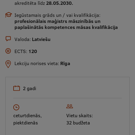
akreditēta līdz
28.05.2030.
Mobile
Iegūstamais grāds un / vai kvalifikācija:
galvenā
Studiju iespējas
profesionālais maģistrs māszinībās un
izvēlne
paplašinātās kompetences māsas kvalifikācija
Valoda:
Latviešu
Pamatstudiju programmas
ECTS:
120
Maģistra studiju programmas
Lekciju norises vieta:
Rīga
Doktorantūra
Rezidentūra
Uzņemšana
2 gadi
Praktiska informācija
ceturtdienās,
Vietu skaits:
piektdienās
32 budžeta
Par RSU