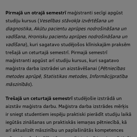
Pētniecības datu pārvaldība
Pirmajā un otrajā semestrī
maģistranti secīgi apgūst
RSU zinātnes portāls
studiju kursus (
Veselības stāvokļa izvērtēšana un
Zinātnes ietekme
diagnostika
,
Akūtu pacientu aprūpes nodrošināšana un
vadīšana
,
Hronisku pacientu aprūpes nodrošināšana un
Pētniecības platformas
vadīšana
), kuri sagatavo studējošos klīniskajām praksēm
Doktorantūras skola
trešajā un ceturtajā semestrī. Pirmajā semestrī
maģistranti apgūst arī studiju kursus, kuri sagatavo
Pētniecības pakalpojumi
maģistra darba izstrādei un aizstāvēšanai (
Pētniecības
Pētniecības projekti
metodes aprūpē
,
Statistikas metodes
,
Informācijpratība
māszinībās
).
Zinātnieku brokastis
Trešajā un ceturtajā semestrī
Vertikāli integrētie projekti
studējošie izstrādā un
aizstāv maģistra darbu. Maģistra darba izstrādes mērķis
Zinātniskās konferences
ir sniegt studentiem iespēju praktiski pierādīt studiju laikā
iegūtās zināšanas un praktiskās iemaņas pētniecībā, kā
Inovāciju centrs
arī aktualizēt māszinību un paplašinātās kompetences