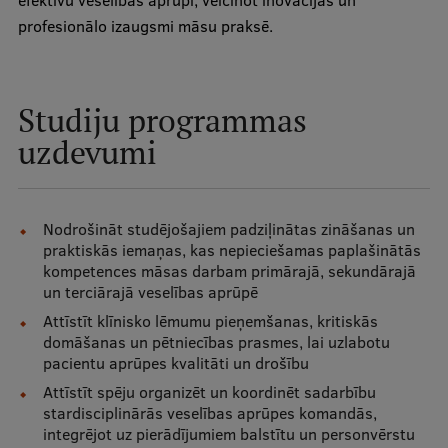
efektīvu veselības aprūpi, veicinot inovācijas un
profesionālo izaugsmi māsu praksē.
Ģerbonis
Projekti
Reitingi
Studiju programmas
uzdevumi
Virtuālā tūre
Ilgtspējīga attīstība
Studiju un vides pieejamība
Nodrošināt studējošajiem padziļinātas zināšanas un
praktiskās iemaņas, kas nepieciešamas paplašinātās
Dati par 2025. gadu
kompetences māsas darbam primārajā, sekundārajā
un terciārajā veselības aprūpē
Suvenīri un grāmatas
Attīstīt klīnisko lēmumu pieņemšanas, kritiskās
domāšanas un pētniecības prasmes, lai uzlabotu
pacientu aprūpes kvalitāti un drošību
Mūžizglītība
Attīstīt spēju organizēt un koordinēt sadarbību
stardisciplinārās veselības aprūpes komandās,
integrējot uz pierādījumiem balstītu un personvērstu