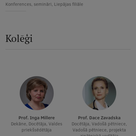
Konferences, semināri, Liepājas filiāle
Ētikas un līdztiesības mācības
Atvērtā universitāte
Sagatavošanas kursi
Kolēģi
Profesionālās pilnveides kursi
ESF kvalifikācijas celšanas kursi
Pedagoģiskās izaugsmes centrs
Kvalifikācijas atbilstības pārbaude
Pētniecība
Prof. Inga Millere
Prof. Dace Zavadska
Dekāne, Docētāja, Valdes
Docētāja, Vadošā pētniece,
Zinātniskie institūti un laboratorijas
priekšsēdētāja
Vadošā pētniece, projekta
zinātniskā vadītāja