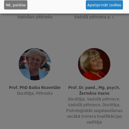
Nē, paldies
Apstiprināt izvēles
Prof. Māris Taube
Prof. Renāte Ranka
Katedras vadītājs, Docētājs,
Docētāja, Tenūrprofesore,
Vadošais pētnieks
Vadošā pētnieka p. i.
Prof. PhD Baiba Rozentāle
Prof. Dr. paed., Mg. psych.
Docētāja, Pētnieks
Žermēna Vazne
Docētāja, Vadošā pētniece,
Vadošā pētniece, Docētāja,
Psiholoģiskās sagatavošanas
vecākā trenera kvalifikācijas
vadītāja