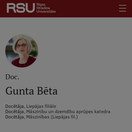
Pārlekt
uz
galveno
saturu
English
.
Latviski
Mobile
Meklēt
Skolēniem
augšējā
Studentiem
izvēlne
Absolventiem
Doc.
Darbiniekiem
Gunta Bēta
Darba devējiem
Bibliotēka
Docētāja,
Liepājas filiāle
Docētāja,
Māszinību un dzemdību aprūpes katedra
Kontakti
Docētāja,
Māszinības (Liepājas fil.)
Vakances