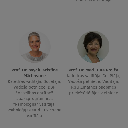
Pētniecības datu pārvaldība
RSU zinātnes portāls
Zinātnes ietekme
Pētniecības platformas
Doktorantūras skola
Pētniecības pakalpojumi
Pētniecības projekti
Prof. Dr. psych. Kristīne
Prof. Dr. med. Juta Kroiča
Mārtinsone
Katedras vadītāja, Docētāja,
Zinātnieku brokastis
Katedras vadītāja, Docētāja,
Vadošā pētniece, Vadītāja,
Vadošā pētniece, DSP
RSU Zinātnes padomes
Vertikāli integrētie projekti
"Veselības aprūpe"
priekšsēdētājas vietniece
apakšprogrammas
Zinātniskās konferences
"Psiholoģija" vadītāja,
Psiholoģijas studiju virziena
Inovāciju centrs
vadītāja