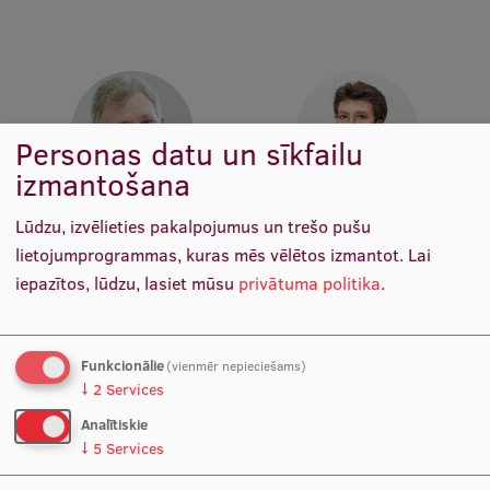
Starptautiskā sadarbība
Mobilitātes programmas
Personas datu un sīkfailu
Starptautiskie projekti
izmantošana
Starptautiskie sadarbības partneri
Prof. PhD Ģirts Briģis
Prof. Dr. med. Gunta Lazdāne
Lūdzu, izvēlieties pakalpojumus un trešo pušu
Docētājs, Vadošais pētnieks
Docētāja, Vadošais pētnieks
EURAXESS RSU kontaktpunkts
lietojumprogrammas, kuras mēs vēlētos izmantot.
Lai
iepazītos, lūdzu, lasiet mūsu
privātuma politika
.
EATRIS koordinators Latvijā
Funkcionālie
(vienmēr nepieciešams)
↓
2
Services
Analītiskie
↓
5
Services