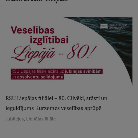
Studentu dzīve
Studiju norises vietas
Fakultātes
Mūsu cilvēki
Stratēģija
Struktūra
Vēsture un tradīcijas
RSU Liepājas filiālei – 80. Cilvēki, stāsti un
Identitāte
ieguldījums Kurzemes veselības aprūpē
RSU fonds
Jubilejas, Liepājas filiāle
Aula
Muzeji un ekspozīcijas