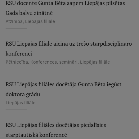
RSU docente Gunta Bēta saņem Liepājas pilsētas
Ģerbonis
Gada balvu zinātnē
Projekti
Atzinība, Liepājas filiāle
Reitingi
RSU Liepājas filiāle aicina uz trešo starpdisciplināro
Virtuālā tūre
konferenci
Ilgtspējīga attīstība
Pētniecība, Konferences, semināri, Liepājas filiāle
Studiju un vides pieejamība
Dati par 2025. gadu
RSU Liepājas filiāles docētāja Gunta Bēta iegūst
Suvenīri un grāmatas
doktora grādu
Liepājas filiāle
Mūžizglītība
RSU Liepājas filiāles docētājas piedalīsies
starptautiskā konferencē