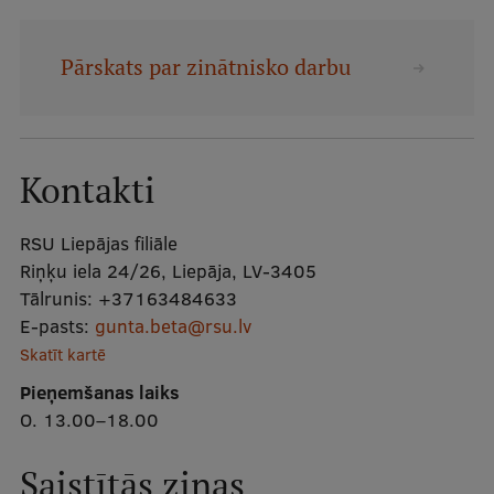
Mobile
galvenā
Studiju iespējas
Pārskats par zinātnisko darbu
izvēlne
Pamatstudiju programmas
Kontakti
Maģistra studiju programmas
Doktorantūra
RSU Liepājas filiāle
Riņķu iela 24/26, Liepāja, LV-3405
Rezidentūra
Tālrunis:
+37163484633
Uzņemšana
E-pasts:
gunta.beta@rsu.lv
Skatīt kartē
Praktiska informācija
Pieņemšanas laiks
O. 13.00–18.00
Par RSU
Saistītās ziņas