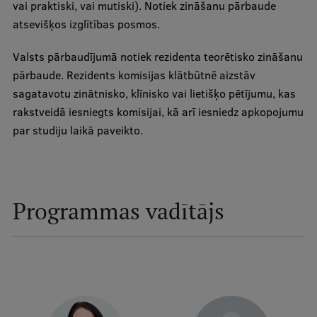
vai praktiski, vai mutiski). Notiek zināšanu pārbaude
Starptautiskā sadarbība
atsevišķos izglītības posmos.
Valsts pārbaudījumā notiek rezidenta teorētisko zināšanu
pārbaude. Rezidents komisijas klātbūtnē aizstāv
Mobilitātes programmas
sagatavotu zinātnisko, klīnisko vai lietišķo pētījumu, kas
Starptautiskie projekti
rakstveidā iesniegts komisijai, kā arī iesniedz apkopojumu
par studiju laikā paveikto.
Starptautiskie sadarbības partneri
EURAXESS RSU kontaktpunkts
EATRIS koordinators Latvijā
Programmas vadītājs