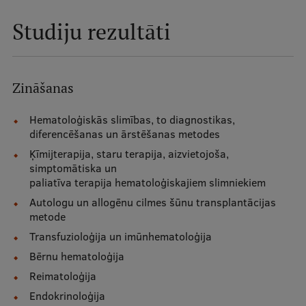
Ģerbonis
Studiju rezultāti
Projekti
Reitingi
Zināšanas
Virtuālā tūre
Hematoloģiskās slimības, to diagnostikas,
Ilgtspējīga attīstība
diferencēšanas un ārstēšanas metodes
Studiju un vides pieejamība
Ķīmijterapija, staru terapija, aizvietojoša,
simptomātiska un
Dati par 2025. gadu
paliatīva terapija hematoloģiskajiem slimniekiem
Autologu un allogēnu cilmes šūnu transplantācijas
Suvenīri un grāmatas
metode
Transfuzioloģija un imūnhematoloģija
Bērnu hematoloģija
Mūžizglītība
Reimatoloģija
Endokrinoloģija