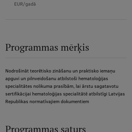
EUR/gadā
Mobile
galvenā
Studiju iespējas
izvēlne
Pamatstudiju programmas
Programmas mērķis
Maģistra studiju programmas
Doktorantūra
Nodrošināt teorētisko zināšanu un praktisko iemaņu
Rezidentūra
apguvi un pilnveidošanu atbilstoši hematoloģijas
specialitātes nolikuma prasībām, lai ārstu sagatavotu
Uzņemšana
sertifikācijai hematoloģijas specialitātē atbilstīgi Latvijas
Praktiska informācija
Republikas normatīvajiem dokumentiem
Par RSU
Programmas saturs