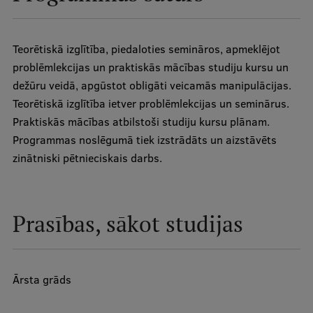
Studentu dzīve
Teorētiskā izglītība, piedaloties semināros, apmeklējot
Studiju norises vietas
problēmlekcijas un praktiskās mācības studiju kursu un
dežūru veidā, apgūstot obligāti veicamās manipulācijas.
Fakultātes
Teorētiskā izglītība ietver problēmlekcijas un seminārus.
Mūsu cilvēki
Praktiskās mācības atbilstoši studiju kursu plānam.
Programmas noslēgumā tiek izstrādāts un aizstāvēts
Stratēģija
zinātniski pētnieciskais darbs.
Struktūra
Vēsture un tradīcijas
Prasības, sākot studijas
Identitāte
RSU fonds
Aula
Ārsta grāds
Muzeji un ekspozīcijas