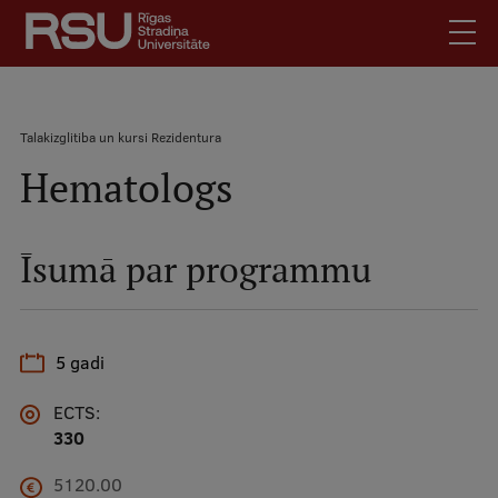
Pārlekt
uz
galveno
saturu
English
.
Atpakaļceļš
Talakizglitiba un kursi
Rezidentura
Latviski
Hematologs
Mobile
Meklēt
Skolēniem
augšējā
Studentiem
izvēlne
Īsumā par programmu
Absolventiem
Darbiniekiem
Darba devējiem
5 gadi
Bibliotēka
ECTS:
Kontakti
330
Vakances
5120.00