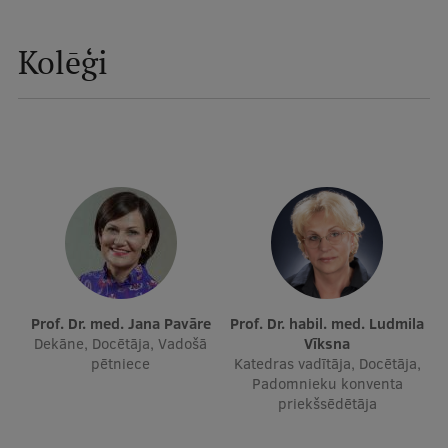
Ētikas un līdztiesības mācības
Kolēģi
Atvērtā universitāte
Sagatavošanas kursi
Profesionālās pilnveides kursi
ESF kvalifikācijas celšanas kursi
Pedagoģiskās izaugsmes centrs
Kvalifikācijas atbilstības pārbaude
Prof. Dr. med. Jana Pavāre
Prof. Dr. habil. med. Ludmila
Pētniecība
Dekāne, Docētāja, Vadošā
Vīksna
pētniece
Katedras vadītāja, Docētāja,
Padomnieku konventa
priekšsēdētāja
Zinātniskie institūti un laboratorijas