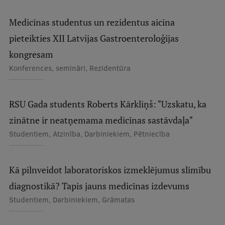
Ģerbonis
Medicīnas studentus un rezidentus aicina
Projekti
pieteikties XII Latvijas Gastroenteroloģijas
Reitingi
kongresam
Konferences, semināri, Rezidentūra
Virtuālā tūre
Ilgtspējīga attīstība
RSU Gada students Roberts Kārkliņš: "Uzskatu, ka
Studiju un vides pieejamība
zinātne ir neatņemama medicīnas sastāvdaļa"
Dati par 2025. gadu
Studentiem, Atzinība, Darbiniekiem, Pētniecība
Suvenīri un grāmatas
Kā pilnveidot laboratoriskos izmeklējumus slimību
diagnostikā? Tapis jauns medicīnas izdevums
Mūžizglītība
Studentiem, Darbiniekiem, Grāmatas