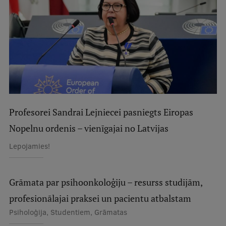
Studentu dzīve
Studiju norises vietas
Fakultātes
Mūsu cilvēki
Stratēģija
Profesorei Sandrai Lejniecei pasniegts Eiropas
Struktūra
Nopelnu ordenis – vienīgajai no Latvijas
Vēsture un tradīcijas
Lepojamies!
Identitāte
RSU fonds
Grāmata par psihoonkoloģiju – resurss studijām,
profesionālajai praksei un pacientu atbalstam
Aula
Psiholoģija, Studentiem, Grāmatas
Muzeji un ekspozīcijas