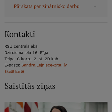
Mobile
Pārskats par zinātnisko darbu
galvenā
Studiju iespējas
izvēlne
Kontakti
Pamatstudiju programmas
Maģistra studiju programmas
RSU centrālā ēka
Dzirciema iela 16, Rīga
Doktorantūra
Telpa:
C korp., 2. st. 2D kab.
Rezidentūra
E-pasts:
Sandra.Lejniece@rsu.lv
Skatīt kartē
Uzņemšana
Praktiska informācija
Saistītās ziņas
Par RSU