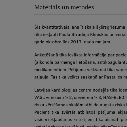
Materiāls un metodes
Šis kvantitatīvais, analītiskais šķērsgriezuma
tika iekļauti Paula Stradiņa Klīniskās univers
gada oktobra līdz 2017. gada maijam.
Anketēšanā tika ievākta informācija par paci
(alkohola pārmērīga lietošana, antikoagulantu
medikamentiem. Pētījuma veikšanai tika saņem
atļauja. Tas tika veikts saskaņā ar Pasaules m
Latvijas kardioloģijas centra nodaļās tika ident
VASc vīriešiem ≥ 2, sievietēm ≥ 3; HAS-BLED 
riska vērtēšanas skalām atbilda augsta riska k
Pacienti tika izvērtēti atbilstoši pētījuma iekļ
visiem iekļaušanas kritērijiem, tika aicināti pi
uzdoti anketas jautājumi, nepieciešamības gad