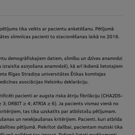
 pētījums tika veikts ar pacientu anketēšanu. Pētījumā
itātes slimnīcas pacienti to stacionēšanas laikā no 2016.
entu demogrāfiskajiem datiem, slimību un dzīves anamnēzi
 izraisīta asiņošana anamnēzē), kā arī ikdienā lietotajiem
ta Rīgas Stradiņa universitātes Ētikas komitejas
edicīnas asociācijas Helsinku deklarāciju.
ificēti pacienti ar augsta riska ātriju fibrilāciju (CHA2DS-
≥ 3; ORBIT ≥ 4; ATRIA ≥ 6). Ja pacients vismaz vienā no
ritērijiem, tas tika uzskatīts par atbilstošu pētījumam.
aušanas un neiekļaušanas kritērijiem. Pacienti, kuri atbilda
edalīties pētījumā. Piekrītot dalībai, pacientam mutiski tika
ījumā palīdzot tos izprast. Ikdienā lietoti medikamenti