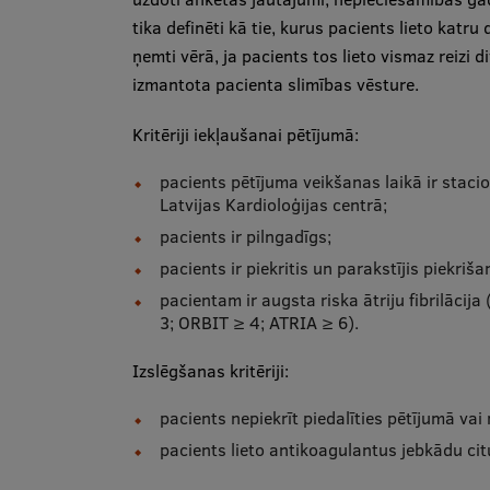
tika definēti kā tie, kurus pacients lieto katru
ņemti vērā, ja pacients tos lieto vismaz reizi
izmantota pacienta slimības vēsture.
Kritēriji iekļaušanai pētījumā:
pacients pētījuma veikšanas laikā ir stacio
Latvijas Kardioloģijas centrā;
pacients ir pilngadīgs;
pacients ir piekritis un parakstījis piekriša
pacientam ir augsta riska ātriju fibrilāci
3; ORBIT ≥ 4; ATRIA ≥ 6).
Izslēgšanas kritēriji:
pacients nepiekrīt piedalīties pētījumā vai
pacients lieto antikoagulantus jebkādu citu 