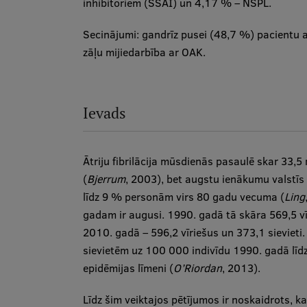
inhibitoriem (SSAI) un 4,17 % – NSPL.
Secinājumi: gandrīz pusei (48,7 %) pacientu ar
zāļu mijiedarbība ar OAK.
Ievads
Ātriju fibrilācija mūsdienās pasaulē skar 33,5
(
Bjerrum
, 2003), bet augstu ienākumu valstīs
līdz 9 % personām virs 80 gadu vecuma (
Ling
gadam ir augusi. 1990. gadā tā skāra 569,5 vī
2010. gadā – 596,2 vīriešus un 373,1 sievieti. 
sievietēm uz 100 000 indivīdu 1990. gadā līdz
epidēmijas līmeni (
O’Riordan
, 2013).
Līdz šim veiktajos pētījumos ir noskaidrots, ka 