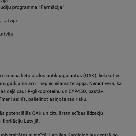
vija
tudiju programma “Farmācija”
 Latvija
Latvija
uri ikdienā lieto orālos antikoagulantus (OAK), lielākoties
uru gadījumā arī ir nepieciešama terapija. Ņemot vērā, ka
jas ceļš caur P-glikoproteīnu un CYP450, pastāv
īmeni asinīs, palielinot asiņošanas risku.
s potenciālās OAK un citu ārstniecības līdzekļu
fibrilāciju Latvijā.
universitātes slimnīcā, Latvijas Kardioloģijas centrā no