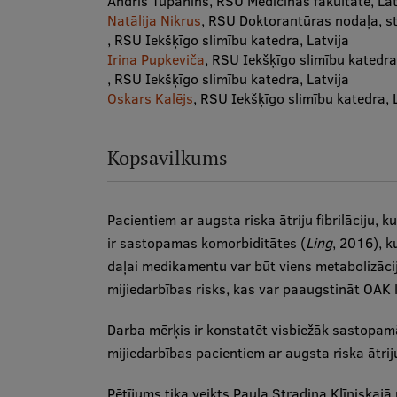
Andris Tupahins, RSU Medicīnas fakultāte, Lat
Natālija Nikrus
, RSU Doktorantūras nodaļa, s
, RSU Iekšķīgo slimību katedra, Latvija
Irina Pupkeviča
, RSU Iekšķīgo slimību katedra,
, RSU Iekšķīgo slimību katedra, Latvija
Oskars Kalējs
, RSU Iekšķīgo slimību katedra, 
Kopsavilkums
Pacientiem ar augsta riska ātriju fibrilāciju, k
ir sastopamas komorbiditātes (
Ling
, 2016), k
daļai medikamentu var būt viens metabolizāci
mijiedarbības risks, kas var paaugstināt OAK l
Darba mērķis ir konstatēt visbiežāk sastopamā
mijiedarbības pacientiem ar augsta riska ātriju 
Pētījums tika veikts Paula Stradiņa Klīniskajā 