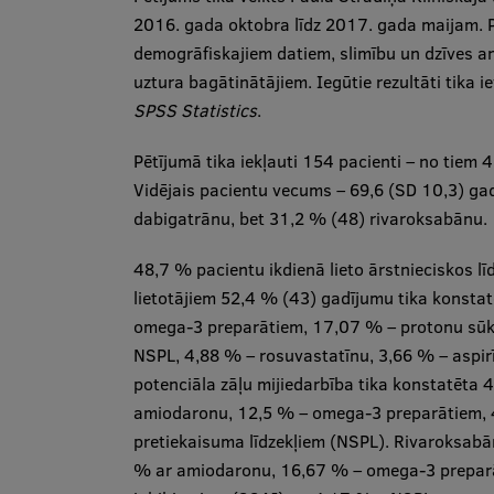
2016. gada oktobra līdz 2017. gada maijam. Pac
demogrāfiskajiem datiem, slimību un dzīves a
uztura bagātinātājiem. Iegūtie rezultāti tika
SPSS Statistics
.
Pētījumā tika iekļauti 154 pacienti – no tiem 4
Vidējais pacientu vecums – 69,6 (SD 10,3) gad
dabigatrānu, bet 31,2 % (48) rivaroksabānu.
48,7 % pacientu ikdienā lieto ārstnieciskos lī
lietotājiem 52,4 % (43) gadījumu tika konstat
omega-3 preparātiem, 17,07 % – protonu sūkņ
NSPL, 4,88 % – rosuvastatīnu, 3,66 % – aspirī
potenciāla zāļu mijiedarbība tika konstatēta
amiodaronu, 12,5 % – omega-3 preparātiem, 
pretiekaisuma līdzekļiem (NSPL). Rivaroksabā
% ar amiodaronu, 16,67 % – omega-3 preparāt