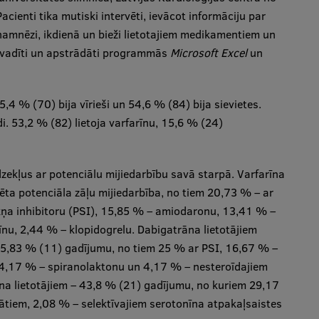
ienti tika mutiski intervēti, ievācot informāciju par
namnēzi, ikdienā un bieži lietotajiem medikamentiem un
 ievadīti un apstrādāti programmās
Microsoft Excel
un
5,4 % (70) bija vīrieši un 54,6 % (84) bija sievietes.
i. 53,2 % (82) lietoja varfarīnu, 15,6 % (24)
dzekļus ar potenciālu mijiedarbību savā starpā. Varfarīna
ēta potenciāla zāļu mijiedarbība, no tiem 20,73 % – ar
a inhibitoru (PSI), 15,85 % – amiodaronu, 13,41 % –
nu, 2,44 % – klopidogrelu. Dabigatrāna lietotājiem
 45,83 % (11) gadījumu, no tiem 25 % ar PSI, 16,67 % –
4,17 % – spiranolaktonu un 4,17 % – nesteroīdajiem
na lietotājiem – 43,8 % (21) gadījumu, no kuriem 29,17
iem, 2,08 % – selektīvajiem serotonīna atpakaļsaistes