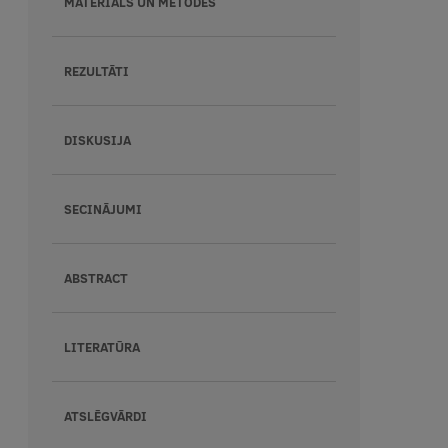
MATERIĀLS UN METODES
REZULTĀTI
DISKUSIJA
SECINĀJUMI
ABSTRACT
LITERATŪRA
ATSLĒGVĀRDI