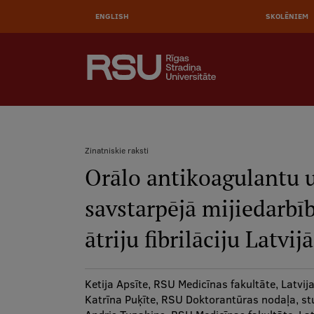
Pārlekt
uz
ENGLISH
SKOLĒNIEM
galveno
saturu
AUGŠĒJĀ
MEKLĒT
IZVĒLNE
Galvenā
izvēlne
.
Zinatniskie raksti
Orālo antikoagulantu u
Atpakaļceļš
savstarpējā mijiedarbī
ātriju fibrilāciju Latvijā
Ketija Apsīte, RSU Medicīnas fakultāte, Latvij
Katrīna Puķīte, RSU Doktorantūras nodaļa, s