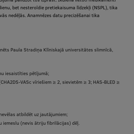
 dienu, bet nesteroīdie pretiekaisuma līdzekļi (NSPL), tika
 divās nedēļās. Anamnēzes datu precizēšanai tika
nēts Paula Stradiņa Klīniskajā universitātes slimnīcā,
nu iesaistīties pētījumā;
ja (CHA2DS-VASc vīriešiem ≥ 2, sievietēm ≥ 3; HAS-BLED ≥
 nevēlas atbildēt uz jautājumiem;
iemeslu (nevis ātriju fibrilācijas) dēļ.