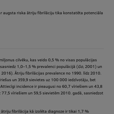
 augsta riska ātriju fibrilāciju tika konstatēta potenciāla
 miljonus cilvēku, kas veido 0,5 % no visas populācijas
 sasniedz 1,0–1,5 % prevalenci populācijā (
Go
, 2001) un
, 2016). Ātriju fibrilācijas prevalence no 1990. līdz 2010.
riešus un 359,9 sievietes uz 100 000 iedzīvotāju, bet
Attiecīgi incidence ir pieaugusi no 60,7 vīriešiem un 43,8
 77,5 vīriešiem un 59,5 sievietēm 2010. gadā, sasniedzot
ātriju fibrilācija kā izolēta diagnoze ir tikai 1,7 %