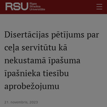
Pārlekt
uz
galveno
saturu
English
.
Latviski
Disertācijas pētījums par
Mobile
Meklēt
Skolēniem
ceļa servitūtu kā
augšējā
Studentiem
izvēlne
nekustamā īpašuma
Absolventiem
Darbiniekiem
īpašnieka tiesību
Darba devējiem
Bibliotēka
aprobežojumu
Kontakti
Vakances
21. novembris, 2023