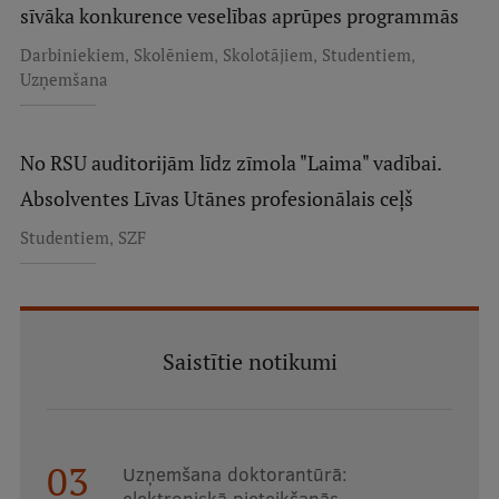
sīvāka konkurence veselības aprūpes programmās
,
,
,
,
Darbiniekiem
Skolēniem
Skolotājiem
Studentiem
Uzņemšana
No RSU auditorijām līdz zīmola "Laima" vadībai.
Absolventes Līvas Utānes profesionālais ceļš
,
Studentiem
SZF
Saistītie notikumi
03
Uzņemšana doktorantūrā:
elektroniskā pieteikšanās