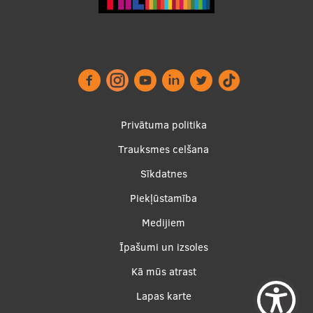
Footer
Privātuma politika
menu
Trauksmes celšana
Sīkdatnes
Piekļūstamība
Apakšējā
Medijiem
izvēlne2
Īpašumi un izsoles
Kā mūs atrast
Lapas karte