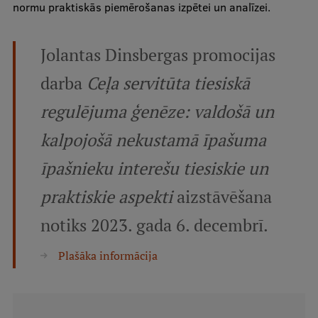
normu praktiskās piemērošanas izpētei un analīzei.
Ētikas un līdztiesības mācības
Atvērtā universitāte
Jolantas Dinsbergas promocijas
Sagatavošanas kursi
darba
Ceļa servitūta tiesiskā
Profesionālās pilnveides kursi
regulējuma ģenēze: valdošā un
ESF kvalifikācijas celšanas kursi
kalpojošā nekustamā īpašuma
Pedagoģiskās izaugsmes centrs
īpašnieku interešu tiesiskie un
Kvalifikācijas atbilstības pārbaude
praktiskie aspekti
aizstāvēšana
notiks 2023. gada 6. decembrī.
Pētniecība
Plašāka informācija
Zinātniskie institūti un laboratorijas