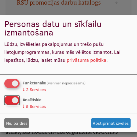
RSU promocijas darbu katalogs
Pētniecības datu pārvaldība
RSU zinātnes portāls
Personas datu un sīkfailu
Saistītās ziņas
Zinātnes ietekme
izmantošana
Pētniecības platformas
Lūdzu, izvēlieties pakalpojumus un trešo pušu
Doktorantūras skola
lietojumprogrammas, kuras mēs vēlētos izmantot.
Lai
iepazītos, lūdzu, lasiet mūsu
privātuma politika
.
Pētniecības pakalpojumi
Pētniecības projekti
Funkcionālie
(vienmēr nepieciešams)
Zinātnieku brokastis
↓
2
Services
Vertikāli integrētie projekti
Analītiskie
↓
5
Services
Zinātniskās konferences
RSU sadarbībā ar RTU pasaules līmeņa pētījumā
Inovāciju centrs
Nē, paldies
Apstiprināt izvēles
atklās, kas notiek cilvēka organismā ekstrēmas