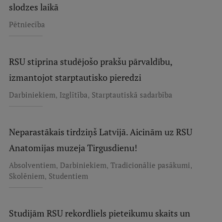
slodzes laikā
Starptautiskā sadarbība
Pētniecība
Mobilitātes programmas
RSU stiprina studējošo prakšu pārvaldību,
Starptautiskie projekti
izmantojot starptautisko pieredzi
,
,
Darbiniekiem
Izglītība
Starptautiskā sadarbība
Starptautiskie sadarbības partneri
EURAXESS RSU kontaktpunkts
Neparastākais tirdziņš Latvijā. Aicinām uz RSU
EATRIS koordinators Latvijā
Anatomijas muzeja Tirgusdienu!
,
,
,
Absolventiem
Darbiniekiem
Tradicionālie pasākumi
,
Skolēniem
Studentiem
Studijām RSU rekordliels pieteikumu skaits un