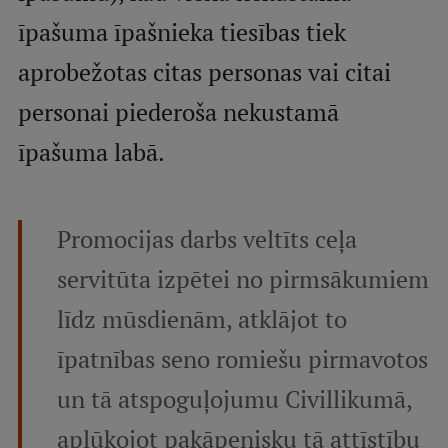
īpašuma īpašnieka tiesības tiek
Studentu dzīve
aprobežotas citas personas vai citai
Studiju norises vietas
personai piederoša nekustamā
Fakultātes
īpašuma labā.
Mūsu cilvēki
Stratēģija
Promocijas darbs veltīts ceļa
Struktūra
servitūta izpētei no pirmsākumiem
Vēsture un tradīcijas
līdz mūsdienām, atklājot to
Identitāte
īpatnības seno romiešu pirmavotos
RSU fonds
un tā atspoguļojumu Civillikumā,
Aula
aplūkojot pakāpenisku tā attīstību
Muzeji un ekspozīcijas