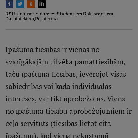
Mobile
RSU zinātnes sinapses
Studentiem
Doktorantiem
galvenā
Studiju iespējas
Darbiniekiem
Pētniecība
izvēlne
Pamatstudiju programmas
Īpašuma tiesības ir vienas no
Maģistra studiju programmas
svarīgākajām cilvēka pamattiesībām,
Doktorantūra
taču īpašuma tiesības, ievērojot visas
Rezidentūra
sabiedrības vai kāda individuālās
Uzņemšana
intereses, var tikt aprobežotas. Viens
Praktiska informācija
no īpašuma tiesību aprobežojumiem ir
ceļa servitūts (tiesības lietot cita
Par RSU
īpašumu), kad viena nekustamā