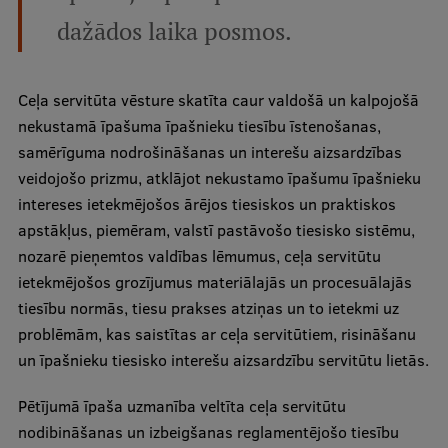
dažādos laika posmos.
Ģerbonis
Projekti
Ceļa servitūta vēsture skatīta caur valdošā un kalpojošā
Reitingi
nekustamā īpašuma īpašnieku tiesību īstenošanas,
Virtuālā tūre
samērīguma nodrošināšanas un interešu aizsardzības
veidojošo prizmu, atklājot nekustamo īpašumu īpašnieku
Ilgtspējīga attīstība
intereses ietekmējošos ārējos tiesiskos un praktiskos
Studiju un vides pieejamība
apstākļus, piemēram, valstī pastāvošo tiesisko sistēmu,
nozarē pieņemtos valdības lēmumus, ceļa servitūtu
Dati par 2025. gadu
ietekmējošos grozījumus materiālajās un procesuālajās
Suvenīri un grāmatas
tiesību normās, tiesu prakses atziņas un to ietekmi uz
problēmām, kas saistītas ar ceļa servitūtiem, risināšanu
un īpašnieku tiesisko interešu aizsardzību servitūtu lietās.
Mūžizglītība
Pētījumā īpaša uzmanība veltīta ceļa servitūtu
nodibināšanas un izbeigšanas reglamentējošo tiesību