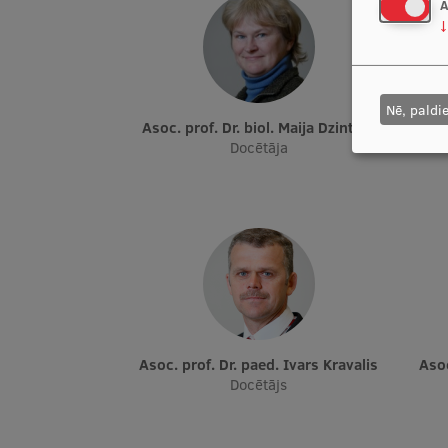
A
↓
Nē, paldi
Asoc. prof. Dr. biol. Maija Dzintare
As
Docētāja
Asoc. prof. Dr. paed. Ivars Kravalis
As
Docētājs