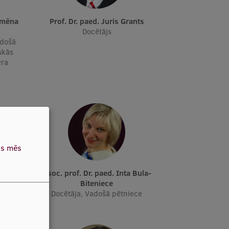
Prof. Dr. paed. Juris Grants
Docētājs
adošā
skās
era
as mēs
ta Boge
Asoc. prof. Dr. paed. Inta Bula-
Biteniece
Docētāja, Vadošā pētniece