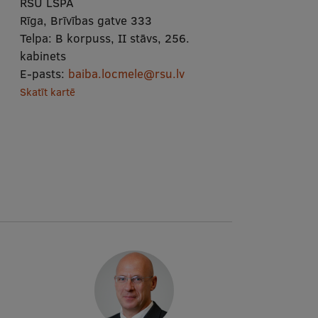
RSU LSPA
Rīga, Brīvības gatve 333
Telpa:
B korpuss, II stāvs, 256.
kabinets
E-pasts:
baiba.locmele@rsu.lv
Skatīt kartē