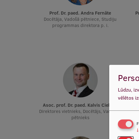
Prof. Dr. paed. Andra Fernāte
Docētāja, Vadošā pētniece, Studiju
programmas direktora p. i.
Perso
Lūdzu, iz
vēlētos i
Asoc. prof. Dr. paed. Kalvis Ciekurs
Asoc.
Direktores vietnieks, Docētājs, Vadošais
Kated
pētnieks
F
↓