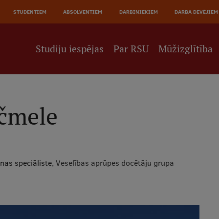
JĀ
STUDENTIEM
ABSOLVENTIEM
DARBINIEKIEM
DARBA DEVĒJIEM
NE
Studiju iespējas
Par RSU
Mūžizglītība
čmele
nas speciāliste,
Veselības aprūpes docētāju grupa