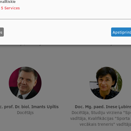
nalītiskie
5
Services
es
Apstiprinā
oc. prof. Dr. paed. Antra Gulbe
Asoc. prof. Dr. paed. Irēna Up
Docētāja, Docētāja
Docētāja
oc. prof. Dr. biol. Imants Upītis
Doc. Mg. paed. Inese Ļubin
Docētājs
Docētāja, Studiju virziena "Sp
vadītāja, Kvalifikācijas "Sporta
vecākais treneris" vadītāj