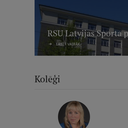
RSU Latvijas Sporta 
LASĪT VAIRĀK
Kolēģi