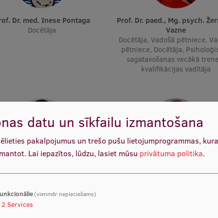
Prof. Dr. med. Inese Pontaga
Prof. Dr. paed., Mg. psych. Žermēna
Docētāja
Vazne
Docētāja, Vadošā pētniece, V
pētniece, Docētāja, Psiholoģi
sagatavošanas vecākā tren
kvalifikācijas vadītāja
nas datu un sīkfailu izmantošana
vēlieties pakalpojumus un trešo pušu lietojumprogrammas, kur
zmantot.
Lai iepazītos, lūdzu, lasiet mūsu
privātuma politika
.
 prof. Dr. paed. Uģis Ciematnieks
Asoc. prof. Dr. sc. admin. Ive
ras vadītājs, Vadošais pētnieks,
Docētāja
Docētājs
unkcionālie
(vienmēr nepieciešams)
2
Services