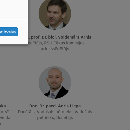
t izvēles
eniece
Asoc. prof. Dr. biol. Voldemārs Arnis
Docētājs, RSU Ētikas komisijas
priekšsēdētājs
ska
Doc. Dr. paed. Agris Liepa
orts"
Docētājs, Vadošais pētnieks, Vadošais
 veida
pētnieks, Docētājs
a