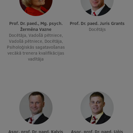
Ētikas un līdztiesības mācības
Atvērtā universitāte
Prof. Dr. paed., Mg. psych.
Prof. Dr. paed. Juris Grants
Sagatavošanas kursi
Žermēna Vazne
Docētājs
Docētāja, Vadošā pētniece,
Profesionālās pilnveides kursi
Vadošā pētniece, Docētāja,
Psiholoģiskās sagatavošanas
ESF kvalifikācijas celšanas kursi
vecākā trenera kvalifikācijas
vadītāja
Pedagoģiskās izaugsmes centrs
Kvalifikācijas atbilstības pārbaude
Pētniecība
Zinātniskie institūti un laboratorijas
Asoc. prof. Dr. paed. Kalvis
Asoc. prof. Dr. paed. Uģis