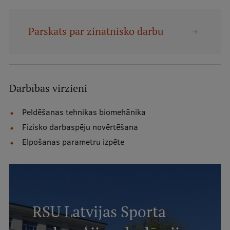
Mobile
galvenā
Studiju iespējas
Pārskats par zinātnisko darbu
izvēlne
Pamatstudiju programmas
Darbības virzieni
Maģistra studiju programmas
Doktorantūra
Peldēšanas tehnikas biomehānika
Fizisko darbaspēju novērtēšana
Rezidentūra
Elpošanas parametru izpēte
Uzņemšana
Praktiska informācija
RSU Latvijas Sporta
Par RSU