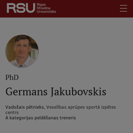
Pārlekt
uz
galveno
saturu
English
.
Latviski
Mobile
Meklēt
Skolēniem
augšējā
Studentiem
izvēlne
Absolventiem
PhD
Darbiniekiem
Germans Jakubovskis
Darba devējiem
Bibliotēka
Vadošais pētnieks,
Veselības aprūpes sportā izpētes
centrs
Kontakti
A kategorijas peldēšanas treneris
Vakances