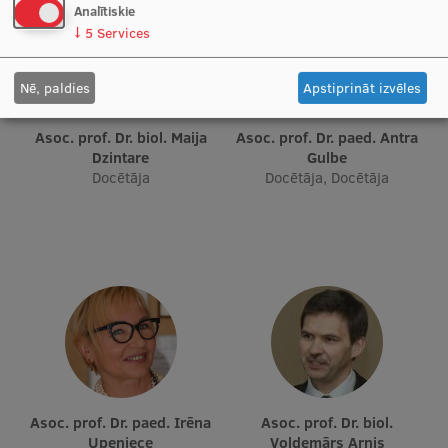
Analītiskie
Starptautiskā sadarbība
↓
5
Services
Nē, paldies
Apstiprināt izvēles
Mobilitātes programmas
Asoc. prof. Dr. biol. Maija
Asoc. prof. Dr. paed. Antra
Starptautiskie projekti
Dzintare
Gulbe
Docētāja
Docētāja, Docētāja
Starptautiskie sadarbības partneri
EURAXESS RSU kontaktpunkts
EATRIS koordinators Latvijā
Asoc. prof. Dr. paed. Irēna
Asoc. prof. Dr. biol.
Upeniece
Voldemārs Arnis