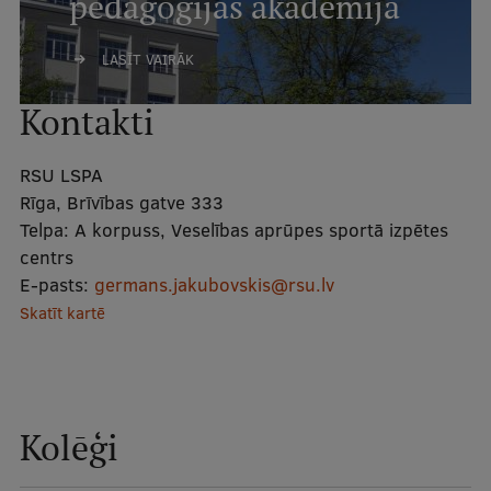
pedagoģijas akadēmija
Studentu dzīve
LASĪT VAIRĀK
Studiju norises vietas
Kontakti
Fakultātes
RSU LSPA
Mūsu cilvēki
Rīga, Brīvības gatve 333
Stratēģija
Telpa:
A korpuss, Veselības aprūpes sportā izpētes
centrs
Struktūra
E-pasts:
germans.jakubovskis@rsu.lv
Vēsture un tradīcijas
Skatīt kartē
Identitāte
RSU fonds
Kolēģi
Aula
Muzeji un ekspozīcijas