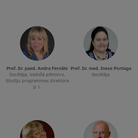
Ģerbonis
Projekti
Reitingi
Virtuālā tūre
Ilgtspējīga attīstība
Prof. Dr. paed. Andra Fernāte
Prof. Dr. med. Inese Pontaga
Studiju un vides pieejamība
Docētāja, Vadošā pētniece,
Docētāja
Studiju programmas direktora
Dati par 2025. gadu
p. i.
Suvenīri un grāmatas
Mūžizglītība