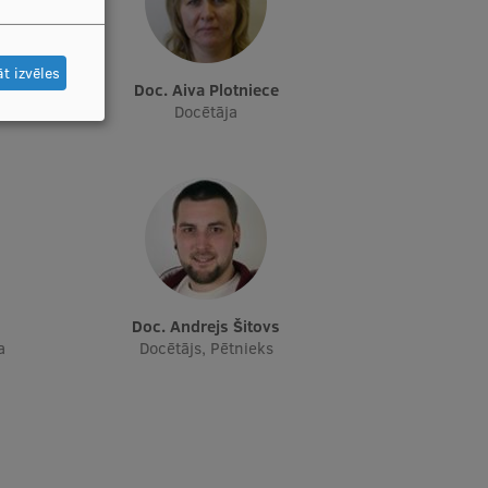
t izvēles
Doc. Aiva Plotniece
tāja
Docētāja
Doc. Andrejs Šitovs
a
Docētājs, Pētnieks