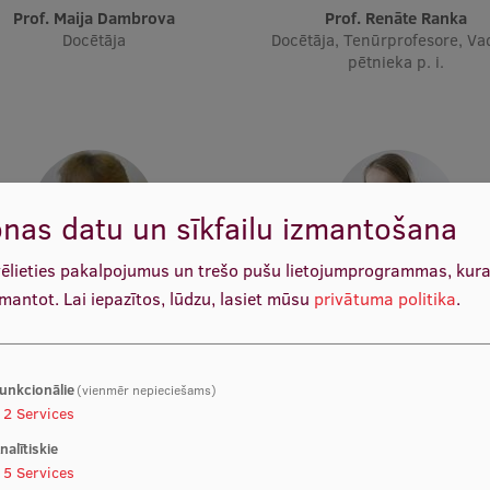
Prof. Maija Dambrova
Prof. Renāte Ranka
Docētāja
Docētāja, Tenūrprofesore, Va
pētnieka p. i.
nas datu un sīkfailu izmantošana
vēlieties pakalpojumus un trešo pušu lietojumprogrammas, kur
zmantot.
Lai iepazītos, lūdzu, lasiet mūsu
privātuma politika
.
Asoc. prof. Māra Plotniece
Asoc. prof. Elita Poplavsk
Docētāja
Docētāja, Vadošā pētniece, Pr
vadītāja, Farmācijas projektu va
Docētāja
unkcionālie
(vienmēr nepieciešams)
2
Services
nalītiskie
5
Services