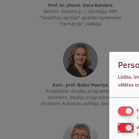
Prof. Dr. pharm. Dace Bandere
Dekāne, Dekāna p. i., Docētāja, DSP
"Veselības aprūpe" apakšprogrammas
"Farmācija" vadītāja
Perso
Lūdzu, iz
vēlētos i
Asoc. prof. Baiba Mauriņa
Prodekāne, Studiju programmas
direktore, Studiju programmas
direktore, Katedras vadītāja, Docētāja
F
↓
A
↓