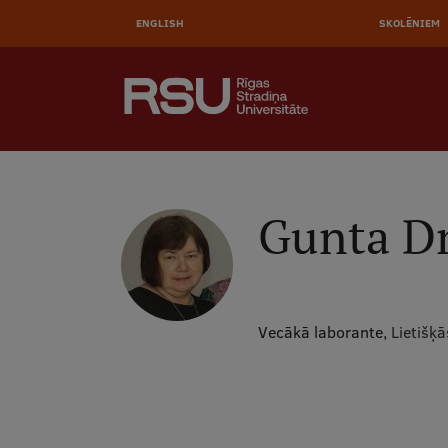
AUGŠĒ
Pārlekt
uz
ENGLISH
SKOLĒNIEM
IZVĒL
galveno
saturu
MEKLĒT
Galvenā
izvēlne
.
Gunta Dr
Vecākā laborante,
Lietišķ