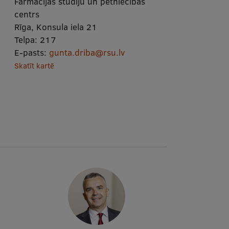
Farmācijas studiju un pētniecības
centrs
Rīga, Konsula iela 21
Telpa:
217
E-pasts:
gunta.driba@rsu.lv
Skatīt kartē