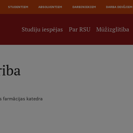
JĀ
STUDENTIEM
ABSOLVENTIEM
DARBINIEKIEM
DARBA DEVĒJIEM
NE
Studiju iespējas
Par RSU
Mūžizglītība
iba
ās farmācijas katedra