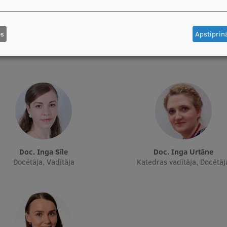
es
Apstiprinā
Doc. Aiva Gaidule
Doc. Olga Kiseļova
Docētāja
Docētāja, Pētnieka p. i., Docē
Doc. Inga Sīle
Doc. Inga Urtāne
Docētāja, Vadītāja
Katedras vadītāja, Docētāj