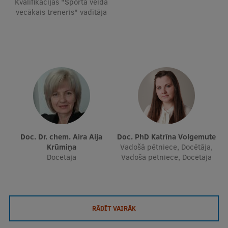
Kvalifikācijas "Sporta veida
vecākais treneris" vadītāja
Doc. Dr. chem. Aira Aija
Doc. PhD Katrīna Volgemute
Krūmiņa
Vadošā pētniece, Docētāja,
Docētāja
Vadošā pētniece, Docētāja
RĀDĪT VAIRĀK