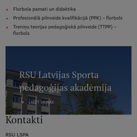
Mobile
Florbola pamati un didaktika
galvenā
Studiju iespējas
Profesionālā pilnveide kvalifikācijā (PPK) – florbols
izvēlne
Treniņu teorijas pedagoģiskā pilnveide (TTPP) –
florbols
Pamatstudiju programmas
Maģistra studiju programmas
Doktorantūra
RSU Latvijas Sporta
Rezidentūra
pedagoģijas akadēmija
Uzņemšana
Praktiska informācija
LASĪT VAIRĀK
Kontakti
Par RSU
RSU LSPA