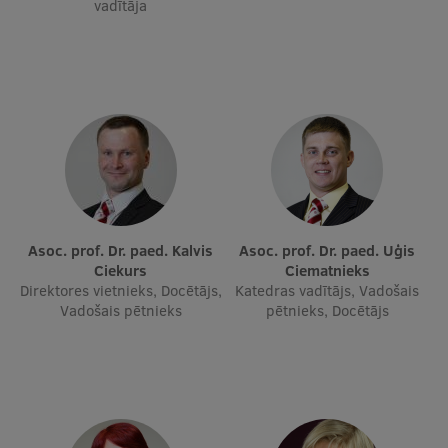
vadītāja
Ētikas un līdztiesības mācības
Atvērtā universitāte
Sagatavošanas kursi
Profesionālās pilnveides kursi
ESF kvalifikācijas celšanas kursi
Pedagoģiskās izaugsmes centrs
Asoc. prof. Dr. paed. Kalvis
Asoc. prof. Dr. paed. Uģis
Kvalifikācijas atbilstības pārbaude
Ciekurs
Ciematnieks
Direktores vietnieks, Docētājs,
Katedras vadītājs, Vadošais
Vadošais pētnieks
pētnieks, Docētājs
Pētniecība
Zinātniskie institūti un laboratorijas