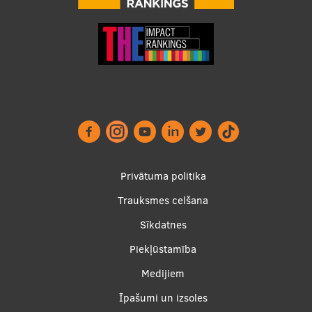
Footer
Privātuma politika
menu
Trauksmes celšana
Sīkdatnes
Piekļūstamība
Apakšējā
Medijiem
izvēlne2
Īpašumi un izsoles