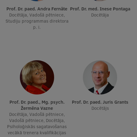
Prof. Dr. paed. Andra Fernāte
Ģerbonis
Prof. Dr. med. Inese Pontaga
Docētāja, Vadošā pētniece,
Docētāja
Projekti
Studiju programmas direktora
p. i.
Reitingi
Virtuālā tūre
Ilgtspējīga attīstība
Studiju un vides pieejamība
Dati par 2025. gadu
Suvenīri un grāmatas
Prof. Dr. paed., Mg. psych.
Prof. Dr. paed. Juris Grants
Žermēna Vazne
Docētājs
Docētāja, Vadošā pētniece,
Mūžizglītība
Vadošā pētniece, Docētāja,
Psiholoģiskās sagatavošanas
vecākā trenera kvalifikācijas