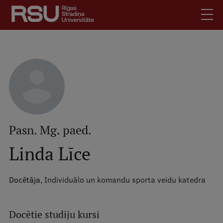
Pārlekt
uz
galveno
saturu
English
.
Latviski
Mobile
Meklēt
Skolēniem
augšējā
Studentiem
izvēlne
Absolventiem
Pasn. Mg. paed.
Darbiniekiem
Linda Līce
Darba devējiem
Bibliotēka
Docētāja,
Individuālo un komandu sporta veidu katedra
Kontakti
Vakances
Docētie studiju kursi