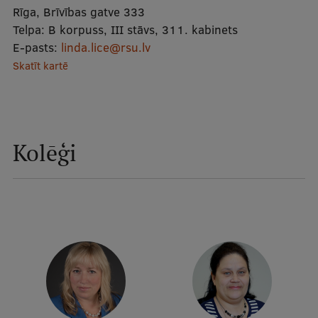
Rīga, Brīvības gatve 333
Telpa:
B korpuss, III stāvs, 311. kabinets
Studentu dzīve
E-pasts:
linda.lice@rsu.lv
Studiju norises vietas
Skatīt kartē
Fakultātes
Mūsu cilvēki
Stratēģija
Kolēģi
Struktūra
Vēsture un tradīcijas
Identitāte
RSU fonds
Aula
Muzeji un ekspozīcijas