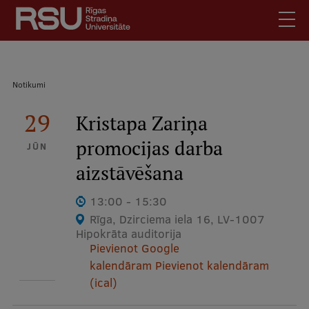
Pārlekt
uz
galveno
saturu
English
.
Atpakaļceļš
Notikumi
Latviski
Mobile
29
Meklēt
Kristapa Zariņa
Skolēniem
augšējā
promocijas darba
Studentiem
JŪN
izvēlne
aizstāvēšana
Absolventiem
Darbiniekiem
13:00 - 15:30
Darba devējiem
Rīga, Dzirciema iela 16, LV-1007
Hipokrāta auditorija
Bibliotēka
Pievienot Google
Kontakti
kalendāram
Pievienot kalendāram
(ical)
Vakances