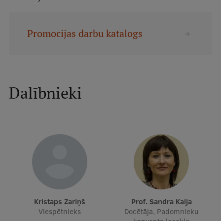
Studentu dzīve
Promocijas darbu katalogs
Studiju norises vietas
Fakultātes
Mūsu cilvēki
Dalībnieki
Stratēģija
Struktūra
Vēsture un tradīcijas
Identitāte
RSU fonds
Aula
Kristaps Zariņš
Prof. Sandra Kaija
Viespētnieks
Docētāja, Padomnieku
Muzeji un ekspozīcijas