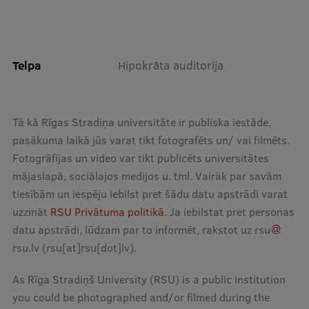
Starptautiskā sadarbība
Telpa
Hipokrāta auditorija
Mobilitātes programmas
Starptautiskie projekti
Tā kā Rīgas Stradiņa universitāte ir publiska iestāde,
Starptautiskie sadarbības partneri
pasākuma laikā jūs varat tikt fotografēts un/ vai filmēts.
Fotogrāfijas un video var tikt publicēts universitātes
EURAXESS RSU kontaktpunkts
mājaslapā, sociālajos medijos u. tml. Vairāk par savām
EATRIS koordinators Latvijā
tiesībām un iespēju iebilst pret šādu datu apstrādi varat
uzzināt
RSU Privātuma politikā
. Ja iebilstat pret personas
datu apstrādi, lūdzam par to informēt, rakstot uz
rsu
rsu
.
lv
(rsu[at]rsu[dot]lv)
.
As Rīga Stradiņš University (RSU) is a public institution
you could be photographed and/or filmed during the