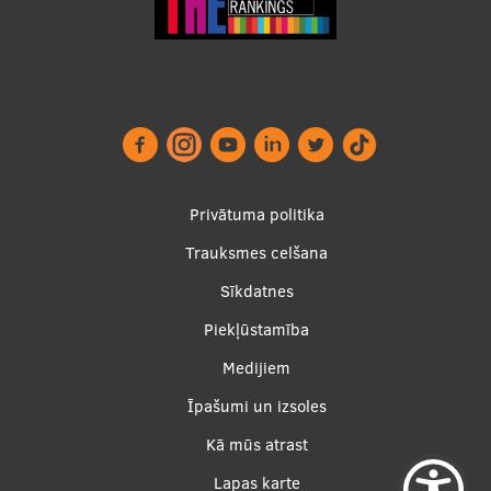
Footer
Privātuma politika
menu
Trauksmes celšana
Sīkdatnes
Piekļūstamība
Apakšējā
Medijiem
izvēlne2
Īpašumi un izsoles
Kā mūs atrast
Lapas karte