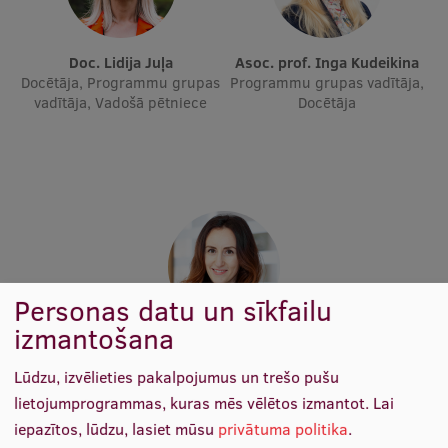
Ētikas un līdztiesības mācības
Atvērtā universitāte
Doc. Lidija Juļa
Asoc. prof. Inga Kudeikina
Docētāja, Programmu grupas
Programmu grupas vadītāja,
Sagatavošanas kursi
vadītāja, Vadošā pētniece
Docētāja
Profesionālās pilnveides kursi
ESF kvalifikācijas celšanas kursi
Pedagoģiskās izaugsmes centrs
Kvalifikācijas atbilstības pārbaude
Personas datu un sīkfailu
izmantošana
Pētniecība
Asoc. prof. Karina Palkova
Docētāja, Vadošā pētniece
Lūdzu, izvēlieties pakalpojumus un trešo pušu
lietojumprogrammas, kuras mēs vēlētos izmantot.
Lai
Zinātniskie institūti un laboratorijas
iepazītos, lūdzu, lasiet mūsu
privātuma politika
.