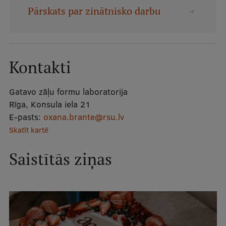
Mobile
Pārskats par zinātnisko darbu
galvenā
Studiju iespējas
izvēlne
Kontakti
Pamatstudiju programmas
Maģistra studiju programmas
Gatavo zāļu formu laboratorija
Rīga, Konsula iela 21
Doktorantūra
E-pasts:
oxana.brante@rsu.lv
Rezidentūra
Skatīt kartē
Uzņemšana
Saistītās ziņas
Praktiska informācija
Par RSU