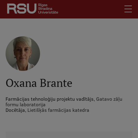
Pārlekt
uz
galveno
saturu
English
.
Latviski
Mobile
Meklēt
Skolēniem
augšējā
Studentiem
izvēlne
Absolventiem
Oxana Brante
Darbiniekiem
Darba devējiem
Farmācijas tehnoloģiju projektu vadītājs,
Gatavo zāļu
formu laboratorija
Bibliotēka
Docētāja,
Lietišķās farmācijas katedra
Kontakti
Vakances