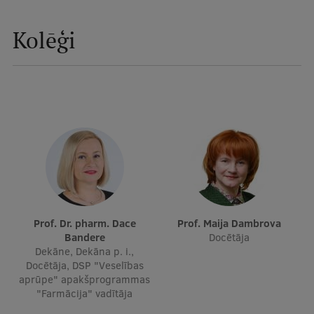
Ģerbonis
Kolēģi
Projekti
Reitingi
Virtuālā tūre
Ilgtspējīga attīstība
Studiju un vides pieejamība
Dati par 2025. gadu
Suvenīri un grāmatas
Prof. Dr. pharm. Dace
Prof. Maija Dambrova
Bandere
Docētāja
Dekāne, Dekāna p. i.,
Docētāja, DSP "Veselības
Mūžizglītība
aprūpe" apakšprogrammas
"Farmācija" vadītāja