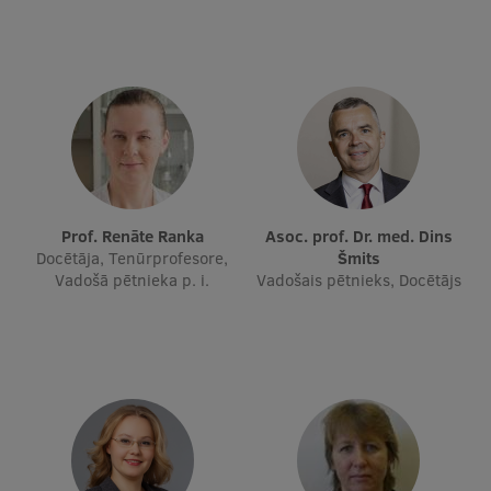
Ētikas un līdztiesības mācības
Atvērtā universitāte
Sagatavošanas kursi
Profesionālās pilnveides kursi
ESF kvalifikācijas celšanas kursi
Pedagoģiskās izaugsmes centrs
Prof. Renāte Ranka
Asoc. prof. Dr. med. Dins
Docētāja, Tenūrprofesore,
Šmits
Kvalifikācijas atbilstības pārbaude
Vadošā pētnieka p. i.
Vadošais pētnieks, Docētājs
Pētniecība
Zinātniskie institūti un laboratorijas