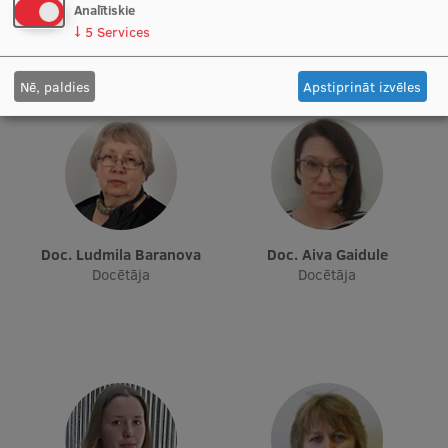
projektu vadītāja, Docētāja
Analītiskie
Starptautiskā sadarbība
↓
5
Services
Nē, paldies
Apstiprināt izvēles
Mobilitātes programmas
Starptautiskie projekti
Starptautiskie sadarbības partneri
EURAXESS RSU kontaktpunkts
Doc. Ludmila Baranova
Doc. Aiva Gaidule
EATRIS koordinators Latvijā
Docētāja
Docētāja