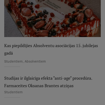
Studentu dzīve
Studiju norises vietas
Fakultātes
Mūsu cilvēki
Kas piepildījies Absolventu asociācijas 15. jubilejas
Stratēģija
gadā
Struktūra
Studentiem, Absolventiem
Vēsture un tradīcijas
Identitāte
Studijas ir ilglaicīga efekta "anti-age" procedūra.
RSU fonds
Farmaceites Oksanas Brantes atziņas
Studentiem
Aula
Muzeji un ekspozīcijas