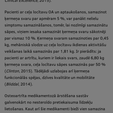
Clinical Excellence
, 2015).
Starptautiskā sadarbība
Pacienti ar ceļa locītavu OA un aptaukošanos, samazinot
ķermeņa svaru par apmēram 5 %, var panākt nelielu
simptomu samazināšanos, tomēr, lai nozīmīgi samazinātu
Mobilitātes programmas
sāpes, viņiem iesaka samazināt ķermeņa svaru sākotnēji
par vismaz 10 %. Ķermeņa svaram samazinoties par 0,45
Starptautiskie projekti
kg, mehāniskā slodze uz ceļa locītavu ikdienas aktivitāšu
Starptautiskie sadarbības partneri
veikšanas laikā samazinās par 1,81 kg. Ir pierādīts: ja
pacienti ar artrītu, kuriem ir liekais svars, zaudē 6,80 kg
EURAXESS RSU kontaktpunkts
ķermeņa svara, ceļa locītavu sāpes samazinās par 50 %
EATRIS koordinators Latvijā
(
Clinton
, 2015). Tādējādi uzlabojas arī ķermeņa
funkcionālās spējas, dzīves kvalitāte un mobilitāte
(
Bliddal
, 2014).
Osteoartrīta medikamentozā ārstēšana sastāv
galvenokārt no nesteroīdo pretiekaisuma līdzekļu
lietošanas. Kaut arī šie medikamenti bieži vien samazina