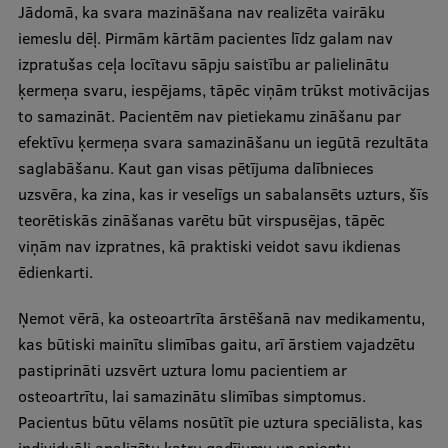
Jādomā, ka svara mazināšana nav realizēta vairāku
iemeslu dēļ. Pirmām kārtām pacientes līdz galam nav
izpratušas ceļa locītavu sāpju saistību ar palielinātu
ķermeņa svaru, iespējams, tāpēc viņām trūkst motivācijas
to samazināt. Pacientēm nav pietiekamu zināšanu par
efektīvu ķermeņa svara samazināšanu un iegūtā rezultāta
saglabāšanu. Kaut gan visas pētījuma dalībnieces
uzsvēra, ka zina, kas ir veselīgs un sabalansēts uzturs, šīs
teorētiskās zināšanas varētu būt virspusējas, tāpēc
viņām nav izpratnes, kā praktiski veidot savu ikdienas
ēdienkarti.
Ņemot vērā, ka osteoartrīta ārstēšanā nav medikamentu,
kas būtiski mainītu slimības gaitu, arī ārstiem vajadzētu
pastiprināti uzsvērt uztura lomu pacientiem ar
osteoartrītu, lai samazinātu slimības simptomus.
Pacientus būtu vēlams nosūtīt pie uztura speciālista, kas