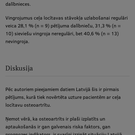
dalībnieces.
Vingrojumus ceļa locītavas stāvokļa uzlabošanai regulāri
veica 28,1 % (n = 9) pētījuma dalībnieču, 31,3 % (n =
10) sieviešu vingroja neregulāri, bet 40,6 % (n = 13)
nevingroja.
Diskusija
Pēc autoriem pieejamiem datiem Latvijā šis ir pirmais
pētījums, kurā tiek novērtēta uzture pacientēm ar ceļa
locītavu osteoartrītu.
Ņemot vērā, ka osteoartrīts ir plaši izplatīts un
aptaukošanās ir gan galvenais riska faktors, gan
prognozes indikators, ir svarīgi izzināt situāciju Latvijā.