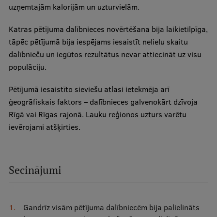
uzņemtajām kalorijām un uzturvielām.
Katras pētījuma dalībnieces novērtēšana bija laikietilpīga,
tāpēc pētījumā bija iespējams iesaistīt nelielu skaitu
dalībnieču un iegūtos rezultātus nevar attiecināt uz visu
populāciju.
Pētījumā iesaistīto sieviešu atlasi ietekmēja arī
ģeogrāfiskais faktors – dalībnieces galvenokārt dzīvoja
Rīgā vai Rīgas rajonā. Lauku reģionos uzturs varētu
ievērojami atšķirties.
Secinājumi
Gandrīz visām pētījuma dalībniecēm bija palielināts