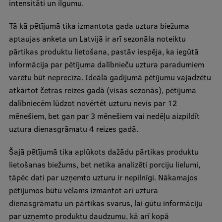
intensitāti un ilgumu.
Tā kā pētījumā tika izmantota gada uztura biežuma
aptaujas anketa un Latvijā ir arī sezonāla noteiktu
pārtikas produktu lietošana, pastāv iespēja, ka iegūtā
informācija par pētījuma dalībnieču uztura paradumiem
varētu būt neprecīza. Ideālā gadījumā pētījumu vajadzētu
atkārtot četras reizes gadā (visās sezonās), pētījuma
dalībniecēm lūdzot novērtēt uzturu nevis par 12
mēnešiem, bet gan par 3 mēnešiem vai nedēļu aizpildīt
uztura dienasgrāmatu 4 reizes gadā.
Šajā pētījumā tika aplūkots dažādu pārtikas produktu
lietošanas biežums, bet netika analizēti porciju lielumi,
tāpēc dati par uzņemto uzturu ir nepilnīgi. Nākamajos
pētījumos būtu vēlams izmantot arī uztura
dienasgrāmatu un pārtikas svarus, lai gūtu informāciju
par uzņemto produktu daudzumu, kā arī kopā