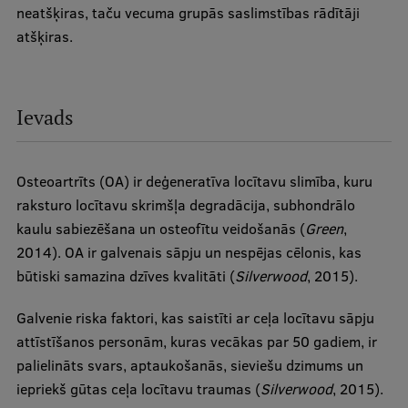
neatšķiras, taču vecuma grupās saslimstības rādītāji
Ģerbonis
atšķiras.
Projekti
Reitingi
Ievads
Virtuālā tūre
Ilgtspējīga attīstība
Osteoartrīts (OA) ir deģeneratīva locītavu slimība, kuru
Studiju un vides pieejamība
raksturo locītavu skrimšļa degradācija, subhondrālo
kaulu sabiezēšana un osteofītu veidošanās (
Green
,
Dati par 2025. gadu
2014). OA ir galvenais sāpju un nespējas cēlonis, kas
Suvenīri un grāmatas
būtiski samazina dzīves kvalitāti (
Silverwood
, 2015).
Galvenie riska faktori, kas saistīti ar ceļa locītavu sāpju
attīstīšanos personām, kuras vecākas par 50 gadiem, ir
Mūžizglītība
palielināts svars, aptaukošanās, sieviešu dzimums un
iepriekš gūtas ceļa locītavu traumas (
Silverwood
, 2015).