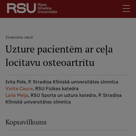
Pārlekt
uz
galveno
saturu
English
.
Zinatniskie raksti
Latviski
Uzture pacientēm ar ceļa
Meklēt
Atpakaļceļš
Skolēniem
locītavu osteoartrītu
Studentiem
Mobile
augšējā
Absolventiem
izvēlne
Ivita Pole, P. Stradiņa Klīniskā universitātes slimnīca
Darbiniekiem
Vinita Cauce
, RSU Fizikas katedra
Darba devējiem
Laila Meija
, RSU Sporta un uztura katedra, P. Stradiņa
Klīniskā universitātes slimnīca
Bibliotēka
Kontakti
Kopsavilkums
Vakances