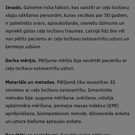
Ievads.
Galvenie riska faktori, kas saistīti ar ceļa locītavu
Studiju iespējas
sāpju sākšanos personām, kuras vecākas par 50 gadiem,
Mobile
ir palielināts svars, aptaukošanās, sieviešu dzimums un
galvenā
iepriekš gūtas ceļa locītavu traumas. Latvijā līdz šim vēl
izvēlne
nav pētīts pacientu ar ceļa locītavu osteoartrītu uzturs un
Pamatstudiju programmas
ķermeņa uzbūve.
Maģistra studiju programmas
Darba mērķis.
Pētījuma mērķis bija novērtēt pacienšu ar
Doktorantūra
ceļa locītavu osteoartrītu uzturi.
Rezidentūra
Materiāls un metodes.
Pētījumā tika iesaistītas 32
Uzņemšana
sievietes ar ceļa locītavu osteoartrītu. Izmantotās
metodes bija: auguma mērīšana, svēršana, vidukļa
Praktiska informācija
apkārtmēra mērīšana, ķermeņa masas indeksa (ĶMI)
aprēķināšana, bioimpedances metode, dzīvesveida anketa
un uztura biežuma aptaujas anketa.
Par RSU