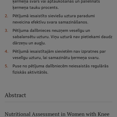
ķermeņa svars vai aptaukošanās un palielināts
ķermeņa tauku procents.
Pētījumā iesaistīto sieviešu uztura paradumi
neveicina efektīvu svara samazināšanos.
Pētījuma dalībnieces neuzņem veselīgu un
sabalansētu uzturu. Viņu uzturā nav pietiekami daudz
dārzeņu un augļu.
Pētījumā iesaistītajām sievietēm nav izpratnes par
veselīgu uzturu, lai samazinātu ķermeņa svaru.
Puse no pētījuma dalībniecēm neiesaistās regulārās
fiziskās aktivitātēs.
Abstract
Nutritional Assessment in Women with Knee