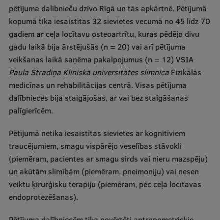
pētījuma dalībnieču dzīvo Rīgā un tās apkārtnē. Pētījumā
kopumā tika iesaistītas 32 sievietes vecumā no 45 līdz 70
gadiem ar ceļa locītavu osteoartrītu, kuras pēdējo divu
gadu laikā bija ārstējušās (n = 20) vai arī pētījuma
veikšanas laikā saņēma pakalpojumus (n = 12) VSIA
Paula Stradiņa Klīniskā universitātes slimnīca
Fizikālās
medicīnas un rehabilitācijas centrā. Visas pētījuma
dalībnieces bija staigājošas, ar vai bez staigāšanas
palīgierīcēm.
Pētījumā netika iesaistītas sievietes ar kognitīviem
traucējumiem, smagu vispārējo veselības stāvokli
(piemēram, pacientes ar smagu sirds vai nieru mazspēju)
un akūtām slimībām (piemēram, pneimoniju) vai nesen
veiktu ķirurģisku terapiju (piemēram, pēc ceļa locītavas
endoprotezēšanas).
Pētījuma dalībniecēm tika novērtēti antropometriskie