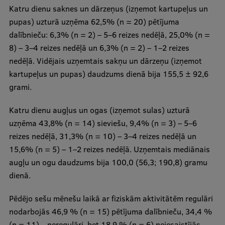
Katru dienu saknes un dārzeņus (izņemot kartupeļus un
pupas) uzturā uzņēma 62,5% (n = 20) pētījuma
dalībnieču: 6,3% (n = 2) – 5–6 reizes nedēļā, 25,0% (n =
8) – 3–4 reizes nedēļā un 6,3% (n = 2) – 1–2 reizes
nedēļā. Vidējais uzņemtais sakņu un dārzeņu (izņemot
kartupeļus un pupas) daudzums dienā bija 155,5 ± 92,6
grami.
Katru dienu augļus un ogas (izņemot sulas) uzturā
uzņēma 43,8% (n = 14) sieviešu, 9,4% (n = 3) – 5–6
reizes nedēļā, 31,3% (n = 10) – 3–4 reizes nedēļā un
15,6% (n = 5) – 1–2 reizes nedēļā. Uzņemtais mediānais
augļu un ogu daudzums bija 100,0 (56,3; 190,8) gramu
dienā.
Pēdējo sešu mēnešu laikā ar fiziskām aktivitātēm regulāri
nodarbojās 46,9 % (n = 15) pētījuma dalībnieču, 34,4 %
(n = 11) – neregulāri, bet 18,9 % (n = 6) neiesaistījās