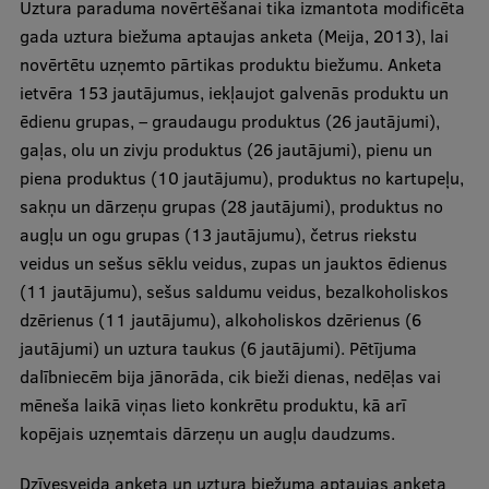
Uztura paraduma novērtēšanai tika izmantota modificēta
gada uztura biežuma aptaujas anketa (Meija, 2013), lai
novērtētu uzņemto pārtikas produktu biežumu. Anketa
ietvēra 153 jautājumus, iekļaujot galvenās produktu un
ēdienu grupas, – graudaugu produktus (26 jautājumi),
gaļas, olu un zivju produktus (26 jautājumi), pienu un
piena produktus (10 jautājumu), produktus no kartupeļu,
sakņu un dārzeņu grupas (28 jautājumi), produktus no
augļu un ogu grupas (13 jautājumu), četrus riekstu
veidus un sešus sēklu veidus, zupas un jauktos ēdienus
(11 jautājumu), sešus saldumu veidus, bezalkoholiskos
dzērienus (11 jautājumu), alkoholiskos dzērienus (6
jautājumi) un uztura taukus (6 jautājumi). Pētījuma
dalībniecēm bija jānorāda, cik bieži dienas, nedēļas vai
mēneša laikā viņas lieto konkrētu produktu, kā arī
kopējais uzņemtais dārzeņu un augļu daudzums.
Dzīvesveida anketa un uztura biežuma aptaujas anketa