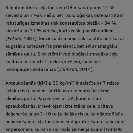
Ētikas un līdztiesības mācības
Simptomātisks ceļa locītavu OA ir sastopams 11 %
sieviešu un 7 % vīriešu, bet radioloģiskas osteoartrītam
Atvērtā universitāte
raksturīgas izmaiņas tiek konstatētas biežāk – 34 %
Sagatavošanas kursi
sieviešu un 31 % vīriešu, kuri vecāki par 60 gadiem
(
Felson
, 1987). Sieviešu dzimums tiek saistīts ne tikai ar
Profesionālās pilnveides kursi
augstāku osteoartrīta prevalenci, bet arī ar smagāku
ESF kvalifikācijas celšanas kursi
slimības gaitu. Sievietēm ir radioloģiski smagāks ceļa
locītavu osteoartrīts nekā vīriešiem, īpaši pēc
Pedagoģiskās izaugsmes centrs
menopauzes iestāšanās (
Johnson
, 2014).
Kvalifikācijas atbilstības pārbaude
Aptaukošanās (ĶMI ≥ 30 kg/m
) ir saistīta ar 7 reizes
2
lielāku risku saslimt ar OA un arī negatīvi ietekmē
slimības gaitu. Pacientiem ar OA, kuriem ir arī
Pētniecība
aptaukošanās, ir ievērojami izteiktāka ceļa locītavu
deģenerācija un 3–10 reižu lielāks risks, ka nākotnē būs
nepieciešama ceļa locītavas endoprotezēšana, salīdzinot
Zinātniskie institūti un laboratorijas
ar personām, kurām ir normāls ķermeņa svars (
Fransen
,