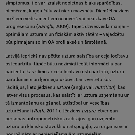
simptomus, tie var izraisīt nopietnas blakusparādības,
piemēram, kuņģa čūlu vai nieru mazspēju. Diemžēl neviens
no šiem medikamentiem nenovērš vai neaizkavē OA
progresēšanu (
Sanghi
, 2009). Tāpēc dzīvesveida maiņai –
optimālam uzturam un fiziskām aktivitātēm – vajadzētu
būt pirmajam solim OA profilaksē un ārstēšanā.
Latvijā iepriekš nav pētīta uztura saistība ar ceļa locītavu
osteoartrītu, tāpēc būtu nozīmīgi iegūt informāciju par
pacientu, kas slimo ar ceļa locītavu osteoartrītu, uztura
paradumiem un ķermeņa uzbūvi. Lai izvērtētu šos
rādītājus, lieto jēdzienu
uzture
(angļu val.
nutrition
), kas
ietver visus procesus, kas saistīti ar uztura uzņemšanu un
tā izmantošanu augšanai, attīstībai un veselības
uzturēšanai (
Roth
, 2011). Jēdziens
uzture
ietver gan
personas antropometriskos rādītājus, gan uzņemto
uzturu un klīnisko stāvokli un atspoguļo, vai organisms ir
nodrošināts ar nepieciešamajām uzturvielām.