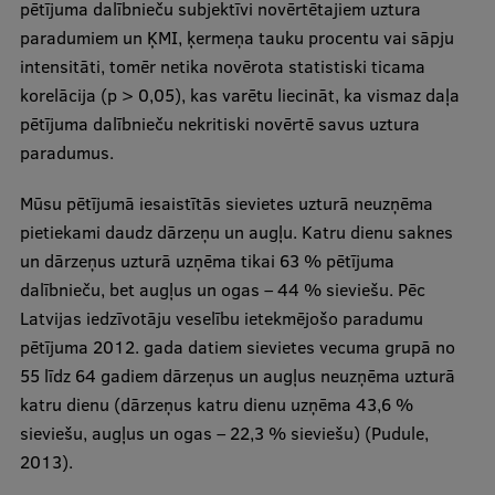
pētījuma dalībnieču subjektīvi novērtētajiem uztura
paradumiem un ĶMI, ķermeņa tauku procentu vai sāpju
intensitāti, tomēr netika novērota statistiski ticama
korelācija (p > 0,05), kas varētu liecināt, ka vismaz daļa
pētījuma dalībnieču nekritiski novērtē savus uztura
paradumus.
Mūsu pētījumā iesaistītās sievietes uzturā neuzņēma
pietiekami daudz dārzeņu un augļu. Katru dienu saknes
un dārzeņus uzturā uzņēma tikai 63 % pētījuma
dalībnieču, bet augļus un ogas – 44 % sieviešu. Pēc
Latvijas iedzīvotāju veselību ietekmējošo paradumu
pētījuma 2012. gada datiem sievietes vecuma grupā no
55 līdz 64 gadiem dārzeņus un augļus neuzņēma uzturā
katru dienu (dārzeņus katru dienu uzņēma 43,6 %
sieviešu, augļus un ogas – 22,3 % sieviešu) (Pudule,
2013).