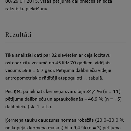
80/29.01.2015. Visas pētījuma dalībnieces sniedza
rakstisku piekrišanu.
Rezultāti
Tika analizēti dati par 32 sievietēm ar ceļa locītavu
osteoartrītu vecumā no 45 līdz 70 gadiem, vidējais
vecums 59,8 ± 5,7 gadi. Pētījuma dalībnieču vidējie
antropometriskie rādītāji atspoguļoti 1. tabulā.
Pēc ĶMI palielināts ķermeņa svars bija 34,4 % (n = 11)
pētījuma dalībnieču un aptaukošanās – 46,9 % (n = 15)
dalībnieču (sk. 1. att.).
Ķermeņa tauku daudzums normas robežās (20,0–30,0 %
no kopējās ķermeņa masas) bija 9,4 % (n = 3) pētījuma