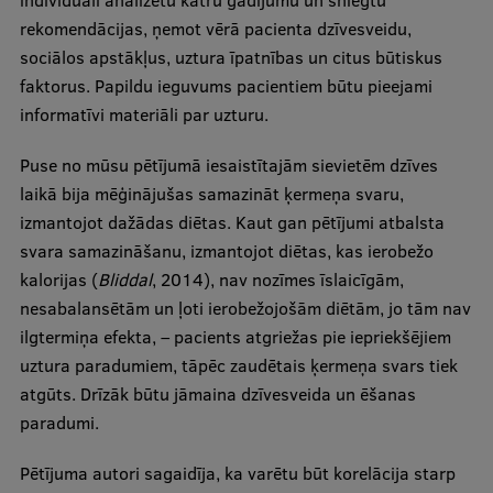
individuāli analizētu katru gadījumu un sniegtu
rekomendācijas, ņemot vērā pacienta dzīvesveidu,
sociālos apstākļus, uztura īpatnības un citus būtiskus
faktorus. Papildu ieguvums pacientiem būtu pieejami
informatīvi materiāli par uzturu.
Puse no mūsu pētījumā iesaistītajām sievietēm dzīves
laikā bija mēģinājušas samazināt ķermeņa svaru,
izmantojot dažādas diētas. Kaut gan pētījumi atbalsta
svara samazināšanu, izmantojot diētas, kas ierobežo
kalorijas (
Bliddal
, 2014), nav nozīmes īslaicīgām,
nesabalansētām un ļoti ierobežojošām diētām, jo tām nav
ilgtermiņa efekta, – pacients atgriežas pie iepriekšējiem
uztura paradumiem, tāpēc zaudētais ķermeņa svars tiek
atgūts. Drīzāk būtu jāmaina dzīvesveida un ēšanas
paradumi.
Pētījuma autori sagaidīja, ka varētu būt korelācija starp