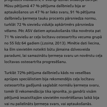
Mūsu pētījumā 47 % pētījuma dalībnieču bija ar
aptaukošanos un 47 % ar lieko svaru, 91 % pētījuma
dalībnieču ķermeņa tauku procents pārsniedza normu,
turklāt 72 % sieviešu vidukļa apkārtmērs pārsniedza
vēlamo. Pēc ASV datiem aptaukošanās tika novērota pat
71 % sieviešu ar ceļa locītavu osteoartrītu vecuma grupā
no 55 līdz 64 gadiem (
Losina
, 2013). Minētie dati liecina,
ka šīm sievietēm noteikti būtu jāmaina dzīvesveida
paradumi, lai samazinātu ķermeņa svaru un novērstu ceļa
locītavas osteoartrīta progresēšanu.
Turklāt 72% pētījuma dalībnieču kāds no veselības
aprūpes speciālistiem bija rekomendējis ceļa locītavu
osteoartrīta gadījumā saglabāt normālu ķermeņa svaru,
tomēr šī rekomendācija tika ignorēta, jo gandrīz visām
pētījumā iesaistītajām sievietēm novērtēšanas laikā bija
vai nu palielināts ķermeņa svars, vai aptaukošanās.