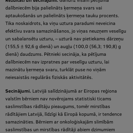
Rezultāti un secinājumi.
Gandrīz visām pētījuma
dalībniecēm bija palielināts ķermeņa svars vai
Studentu dzīve
aptaukošanās un palielināts ķermeņa tauku procents.
Tika noskaidrots, ka viņu uztura paradumi neveicina
Studiju norises vietas
efektīvu svara samazināšanos, jo viņas neuzņem veselīgu
Fakultātes
un sabalansētu uzturu, – uzturā nav pietiekams dārzeņu
(155,5 ± 92,6 g dienā) un augļu (100,0 (56,3; 190,8) g
Mūsu cilvēki
dienā) daudzums. Pētnieki secināja, ka pētījuma
Stratēģija
dalībniecēm nav izpratnes par veselīgu uzturu, lai
mazinātu ķermeņa svaru, turklāt puse no viņām
Struktūra
neiesaistās regulārās fiziskās aktivitātēs.
Vēsture un tradīcijas
Secinājumi.
Latvijā salīdzinājumā ar Eiropas reģiona
Identitāte
valstīm bērniem nav novērojams statistiski ticams
saslimstības rādītāju pieaugums, tomēr mirstības
RSU fonds
rādītājiem Latvijā, līdzīgi kā Eiropā kopumā, ir tendence
Aula
samazināties. Bērniem ar onkoloģiskajām slimībām
saslimstības un mirstības rādītāji abiem dzimumiem
Muzeji un ekspozīcijas