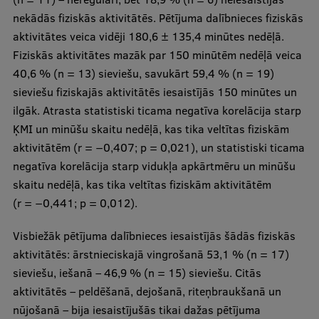
nekādās fiziskās aktivitātēs. Pētījuma dalībnieces fiziskās
aktivitātes veica vidēji 180,6 ± 135,4 minūtes nedēļā.
Fiziskās aktivitātes mazāk par 150 minūtēm nedēļā veica
40,6 % (n = 13) sieviešu, savukārt 59,4 % (n = 19)
sieviešu fiziskajās aktivitātēs iesaistījās 150 minūtes un
ilgāk. Atrasta statistiski ticama negatīva korelācija starp
ĶMI un minūšu skaitu nedēļā, kas tika veltītas fiziskām
aktivitātēm (r = −0,407; p = 0,021), un statistiski ticama
negatīva korelācija starp vidukļa apkārtmēru un minūšu
skaitu nedēļā, kas tika veltītas fiziskām aktivitātēm
(r = −0,441; p = 0,012).
Visbiežāk pētījuma dalībnieces iesaistījās šādās fiziskās
aktivitātēs: ārstnieciskajā vingrošanā 53,1 % (n = 17)
sieviešu, iešanā – 46,9 % (n = 15) sieviešu. Citās
aktivitātēs – peldēšanā, dejošanā, riteņbraukšanā un
nūjošanā – bija iesaistījušās tikai dažas pētījuma