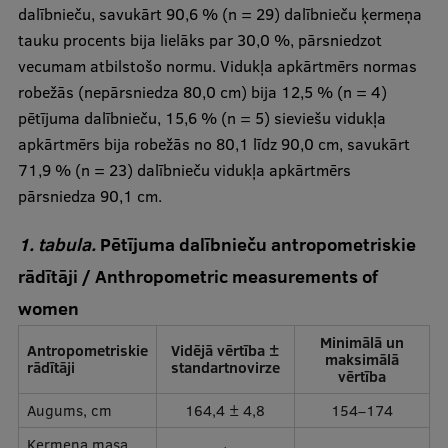
dalībnieču, savukārt 90,6 % (n = 29) dalībnieču ķermeņa
tauku procents bija lielāks par 30,0 %, pārsniedzot
vecumam atbilstošo normu. Vidukļa apkārtmērs normas
robežās (nepārsniedza 80,0 cm) bija 12,5 % (n = 4)
pētījuma dalībnieču, 15,6 % (n = 5) sieviešu vidukļa
apkārtmērs bija robežās no 80,1 līdz 90,0 cm, savukārt
71,9 % (n = 23) dalībnieču vidukļa apkārtmērs
pārsniedza 90,1 cm.
1. tabula.
Pētījuma dalībnieču antropometriskie
rādītāji / Anthropometric measurements of
women
Minimālā un
Antropometriskie
Vidējā vērtība ±
maksimālā
rādītāji
standartnovirze
vērtība
Augums, cm
164,4 ± 4,8
154–174
Ķermeņa masa,