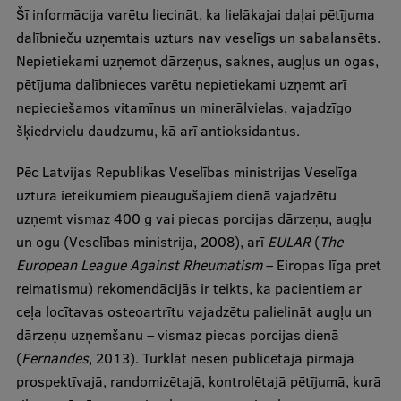
Šī informācija varētu liecināt, ka lielākajai daļai pētījuma
dalībnieču uzņemtais uzturs nav veselīgs un sabalansēts.
Nepietiekami uzņemot dārzeņus, saknes, augļus un ogas,
pētījuma dalībnieces varētu nepietiekami uzņemt arī
nepieciešamos vitamīnus un minerālvielas, vajadzīgo
šķiedrvielu daudzumu, kā arī antioksidantus.
Pēc Latvijas Republikas Veselības ministrijas Veselīga
uztura ieteikumiem pieaugušajiem dienā vajadzētu
uzņemt vismaz 400 g vai piecas porcijas dārzeņu, augļu
un ogu (Veselības ministrija, 2008), arī
EULAR
(
The
European League Against Rheumatism
– Eiropas līga pret
reimatismu) rekomendācijās ir teikts, ka pacientiem ar
ceļa locītavas osteoartrītu vajadzētu palielināt augļu un
dārzeņu uzņemšanu – vismaz piecas porcijas dienā
(
Fernandes
, 2013). Turklāt nesen publicētajā pirmajā
prospektīvajā, randomizētajā, kontrolētajā pētījumā, kurā