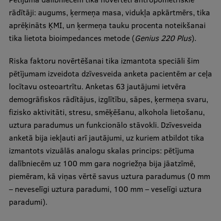
rādītāji: augums, ķermeņa masa, vidukļa apkārtmērs, tika
aprēķināts ĶMI, un ķermeņa tauku procenta noteikšanai
tika lietota bioimpedances metode (
Genius 220 Plus
).
Riska faktoru novērtēšanai tika izmantota speciāli šim
pētījumam izveidota dzīvesveida anketa pacientēm ar ceļa
locītavu osteoartrītu. Anketas 63 jautājumi ietvēra
demogrāfiskos rādītājus, izglītību, sāpes, ķermeņa svaru,
fizisko aktivitāti, stresu, smēķēšanu, alkohola lietošanu,
uztura paradumus un funkcionālo stāvokli. Dzīvesveida
anketā bija iekļauti arī jautājumi, uz kuriem atbildot tika
izmantots vizuālās analogu skalas princips: pētījuma
dalībniecēm uz 100 mm gara nogriežņa bija jāatzīmē,
piemēram, kā viņas vērtē savus uztura paradumus (0 mm
– neveselīgi uztura paradumi, 100 mm – veselīgi uztura
paradumi).