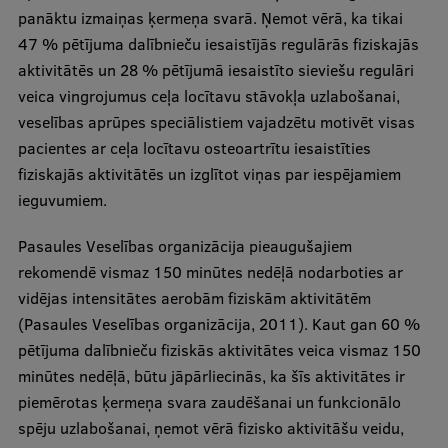
panāktu izmaiņas ķermeņa svarā. Ņemot vērā, ka tikai
47 % pētījuma dalībnieču iesaistījās regulārās fiziskajās
aktivitātēs un 28 % pētījumā iesaistīto sieviešu regulāri
veica vingrojumus ceļa locītavu stāvokļa uzlabošanai,
veselības aprūpes speciālistiem vajadzētu motivēt visas
pacientes ar ceļa locītavu osteoartrītu iesaistīties
fiziskajās aktivitātēs un izglītot viņas par iespējamiem
ieguvumiem.
Pasaules Veselības organizācija pieaugušajiem
rekomendē vismaz 150 minūtes nedēļā nodarboties ar
vidējas intensitātes aerobām fiziskām aktivitātēm
(Pasaules Veselības organizācija, 2011). Kaut gan 60 %
pētījuma dalībnieču fiziskās aktivitātes veica vismaz 150
minūtes nedēļā, būtu jāpārliecinās, ka šīs aktivitātes ir
piemērotas ķermeņa svara zaudēšanai un funkcionālo
spēju uzlabošanai, ņemot vērā fizisko aktivitāšu veidu,