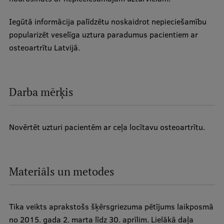
Iegūtā informācija palīdzētu noskaidrot nepieciešamību
popularizēt veselīga uztura paradumus pacientiem ar
osteoartrītu Latvijā.
Darba mērķis
Novērtēt uzturi pacientēm ar ceļa locītavu osteoartrītu.
Materiāls un metodes
Tika veikts aprakstošs šķērsgriezuma pētījums laikposmā
no 2015. gada 2. marta līdz 30. aprīlim. Lielākā daļa