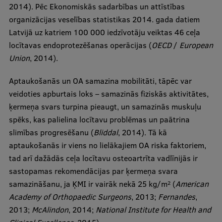
Pētniecības datu pārvaldība
2014). Pēc Ekonomiskās sadarbības un attīstības
organizācijas veselības statistikas 2014. gada datiem
RSU zinātnes portāls
Latvijā uz katriem 100 000 iedzīvotāju veiktas 46 ceļa
Zinātnes ietekme
locītavas endoprotezēšanas operācijas (
OECD
/
European
Union
, 2014).
Pētniecības platformas
Aptaukošanās un OA samazina mobilitāti, tāpēc var
Doktorantūras skola
veidoties apburtais loks – samazinās fiziskās aktivitātes,
Pētniecības pakalpojumi
ķermeņa svars turpina pieaugt, un samazinās muskuļu
spēks, kas palielina locītavu problēmas un paātrina
Pētniecības projekti
slimības progresēšanu (
Bliddal
, 2014). Tā kā
Zinātnieku brokastis
aptaukošanās ir viens no lielākajiem OA riska faktoriem,
tad arī dažādās ceļa locītavu osteoartrīta vadlīnijās ir
Vertikāli integrētie projekti
sastopamas rekomendācijas par ķermeņa svara
Zinātniskās konferences
samazināšanu, ja ĶMI ir vairāk nekā 25 kg/m
(
American
2
Academy of Orthopaedic Surgeons
, 2013;
Fernandes
,
Inovāciju centrs
2013;
McAlindon
, 2014;
National Institute for Health and