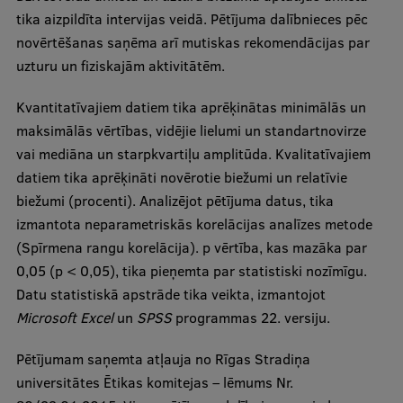
tika aizpildīta intervijas veidā. Pētījuma dalībnieces pēc
novērtēšanas saņēma arī mutiskas rekomendācijas par
uzturu un fiziskajām aktivitātēm.
Kvantitatīvajiem datiem tika aprēķinātas minimālās un
maksimālās vērtības, vidējie lielumi un standartnovirze
vai mediāna un starpkvartiļu amplitūda. Kvalitatīvajiem
datiem tika aprēķināti novērotie biežumi un relatīvie
biežumi (procenti). Analizējot pētījuma datus, tika
izmantota neparametriskās korelācijas analīzes metode
(Spīrmena rangu korelācija). p vērtība, kas mazāka par
0,05 (p < 0,05), tika pieņemta par statistiski nozīmīgu.
Datu statistiskā apstrāde tika veikta, izmantojot
Microsoft Excel
un
SPSS
programmas 22. versiju.
Pētījumam saņemta atļauja no Rīgas Stradiņa
universitātes Ētikas komitejas – lēmums Nr.