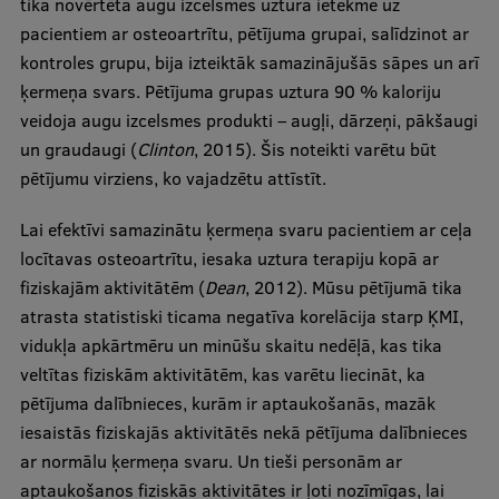
tika novērtēta augu izcelsmes uztura ietekme uz
pacientiem ar osteoartrītu, pētījuma grupai, salīdzinot ar
kontroles grupu, bija izteiktāk samazinājušās sāpes un arī
ķermeņa svars. Pētījuma grupas uztura 90 % kaloriju
veidoja augu izcelsmes produkti – augļi, dārzeņi, pākšaugi
un graudaugi (
Clinton
, 2015). Šis noteikti varētu būt
pētījumu virziens, ko vajadzētu attīstīt.
Lai efektīvi samazinātu ķermeņa svaru pacientiem ar ceļa
locītavas osteoartrītu, iesaka uztura terapiju kopā ar
fiziskajām aktivitātēm (
Dean
, 2012). Mūsu pētījumā tika
atrasta statistiski ticama negatīva korelācija starp ĶMI,
vidukļa apkārtmēru un minūšu skaitu nedēļā, kas tika
veltītas fiziskām aktivitātēm, kas varētu liecināt, ka
pētījuma dalībnieces, kurām ir aptaukošanās, mazāk
iesaistās fiziskajās aktivitātēs nekā pētījuma dalībnieces
ar normālu ķermeņa svaru. Un tieši personām ar
aptaukošanos fiziskās aktivitātes ir ļoti nozīmīgas, lai