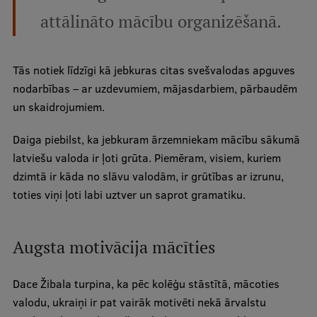
attālināto mācību organizēšanā.
Starptautiskā sadarbība
Tās notiek līdzīgi kā jebkuras citas svešvalodas apguves
Mobilitātes programmas
nodarbības – ar uzdevumiem, mājasdarbiem, pārbaudēm
un skaidrojumiem.
Starptautiskie projekti
Starptautiskie sadarbības partneri
Daiga piebilst, ka jebkuram ārzemniekam mācību sākumā
latviešu valoda ir ļoti grūta. Piemēram, visiem, kuriem
EURAXESS RSU kontaktpunkts
dzimtā ir kāda no slāvu valodām, ir grūtības ar izrunu,
EATRIS koordinators Latvijā
toties viņi ļoti labi uztver un saprot gramatiku.
Augsta motivācija mācīties
Dace Žibala turpina, ka pēc kolēģu stāstītā, mācoties
valodu, ukraiņi ir pat vairāk motivēti nekā ārvalstu