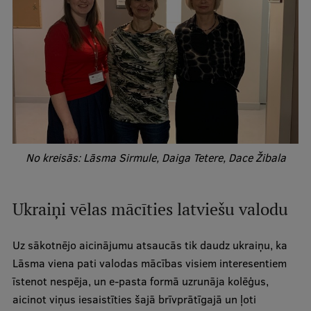
Ģerbonis
Projekti
Reitingi
Virtuālā tūre
Ilgtspējīga attīstība
Studiju un vides pieejamība
No kreisās: Lāsma Sirmule, Daiga Tetere, Dace Žibala
Dati par 2025. gadu
Ukraiņi vēlas mācīties latviešu valodu
Suvenīri un grāmatas
Uz sākotnējo aicinājumu atsaucās tik daudz ukraiņu, ka
Lāsma viena pati valodas mācības visiem interesentiem
Mūžizglītība
īstenot nespēja, un e-pasta formā uzrunāja kolēģus,
aicinot viņus iesaistīties šajā brīvprātīgajā un ļoti