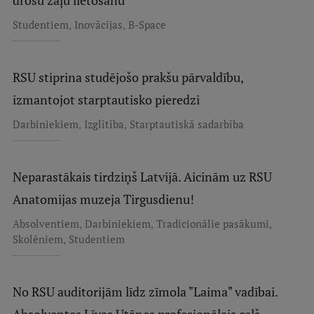
drošu zāļu lietošanu
,
,
Studentiem
Inovācijas
B-Space
RSU stiprina studējošo prakšu pārvaldību,
izmantojot starptautisko pieredzi
,
,
Darbiniekiem
Izglītība
Starptautiskā sadarbība
Neparastākais tirdziņš Latvijā. Aicinām uz RSU
Anatomijas muzeja Tirgusdienu!
,
,
,
Absolventiem
Darbiniekiem
Tradicionālie pasākumi
,
Skolēniem
Studentiem
No RSU auditorijām līdz zīmola "Laima" vadībai.