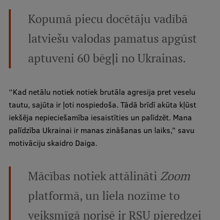
Pētniecības datu pārvaldība
Kopumā piecu docētāju vadībā
RSU zinātnes portāls
latviešu valodas pamatus apgūst
Zinātnes ietekme
aptuveni 60 bēgļi no Ukrainas.
Pētniecības platformas
Doktorantūras skola
“Kad netālu notiek notiek brutāla agresija pret veselu
Pētniecības pakalpojumi
tautu, sajūta ir ļoti nospiedoša. Tādā brīdī akūta kļūst
iekšēja nepieciešamība iesaistīties un palīdzēt. Mana
Pētniecības projekti
palīdzība Ukrainai ir manas zināšanas un laiks,” savu
Zinātnieku brokastis
motivāciju skaidro Daiga.
Vertikāli integrētie projekti
Mācības notiek attālināti
Zoom
Zinātniskās konferences
platformā, un liela nozīme to
Inovāciju centrs
veiksmīgā norisē ir RSU pieredzei