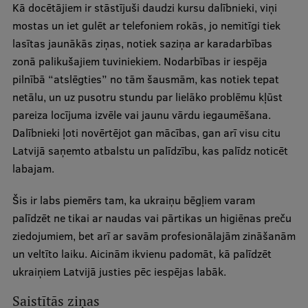
Kā docētājiem ir stāstījuši daudzi kursu dalībnieki, viņi
mostas un iet gulēt ar telefoniem rokās, jo nemitīgi tiek
lasītas jaunākās ziņas, notiek saziņa ar karadarbības
zonā palikušajiem tuviniekiem. Nodarbības ir iespēja
pilnībā “atslēgties” no tām šausmām, kas notiek tepat
netālu, un uz pusotru stundu par lielāko problēmu kļūst
pareiza locījuma izvēle vai jaunu vārdu iegaumēšana.
Dalībnieki ļoti novērtējot gan mācības, gan arī visu citu
Latvijā saņemto atbalstu un palīdzību, kas palīdz noticēt
labajam.
Šis ir labs piemērs tam, ka ukraiņu bēgļiem varam
palīdzēt ne tikai ar naudas vai pārtikas un higiēnas preču
ziedojumiem, bet arī ar savām profesionālajām zināšanām
un veltīto laiku. Aicinām ikvienu padomāt, kā palīdzēt
ukraiņiem Latvijā justies pēc iespējas labāk.
Saistītās ziņas