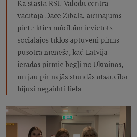
Kā stāsta RSU Valodu centra
vadītāja Dace Žibala, aicinājums
Studentu dzīve
pieteikties mācībām ievietots
Studiju norises vietas
Fakultātes
sociālajos tīklos aptuveni pirms
Mūsu cilvēki
pusotra mēneša, kad Latvijā
Stratēģija
ieradās pirmie bēgļi no Ukrainas,
Struktūra
un jau pirmajās stundās atsaucība
Vēsture un tradīcijas
bijusi negaidīti liela.
Identitāte
RSU fonds
Aula
Muzeji un ekspozīcijas