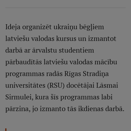
Mobile
galvenā
Studiju iespējas
izvēlne
Ideja organizēt ukraiņu bēgļiem
latviešu valodas kursus un izmantot
Pamatstudiju programmas
darbā ar ārvalstu studentiem
Maģistra studiju programmas
pārbaudītās latviešu valodas mācību
Doktorantūra
programmas radās Rīgas Stradiņa
Rezidentūra
universitātes (RSU) docētājai Lāsmai
Uzņemšana
Sirmulei, kura šīs programmas labi
Praktiska informācija
pārzina, jo izmanto tās ikdienas darbā.
Par RSU