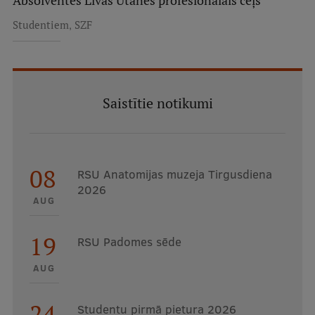
Absolventes Līvas Utānes profesionālais ceļš
,
Studentiem
SZF
Saistītie notikumi
08
RSU Anatomijas muzeja Tirgusdiena
2026
AUG
19
RSU Padomes sēde
AUG
24
Studentu pirmā pietura 2026