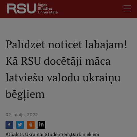
Pārlekt
uz
galveno
saturu
English
.
Latviski
Palīdzēt noticēt labajam!
Mobile
Meklēt
Skolēniem
Kā RSU docētāji māca
augšējā
Studentiem
izvēlne
latviešu valodu ukraiņu
Absolventiem
Darbiniekiem
bēgļiem
Darba devējiem
Bibliotēka
02. maijs, 2022
Kontakti
Vakances
Atbalsts Ukrainai
Studentiem
Darbiniekiem