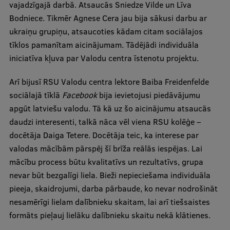
vajadzīgajā darbā. Atsaucās Sniedze Vilde un Līva
Ētikas un līdztiesības mācības
Bodniece. Tikmēr Agnese Cera jau bija sākusi darbu ar
Atvērtā universitāte
ukraiņu grupiņu, atsaucoties kādam citam sociālajos
tīklos pamanītam aicinājumam. Tādējādi individuāla
Sagatavošanas kursi
iniciatīva kļuva par Valodu centra īstenotu projektu.
Profesionālās pilnveides kursi
Arī bijusī RSU Valodu centra lektore Baiba Freidenfelde
ESF kvalifikācijas celšanas kursi
sociālajā tīklā
Facebook
bija ievietojusi piedāvājumu
apgūt latviešu valodu. Tā kā uz šo aicinājumu atsaucās
Pedagoģiskās izaugsmes centrs
daudzi interesenti, talkā nāca vēl viena RSU kolēģe –
Kvalifikācijas atbilstības pārbaude
docētāja Daiga Tetere. Docētāja teic, ka interese par
valodas mācībām pārspēj šī brīža reālās iespējas. Lai
mācību process būtu kvalitatīvs un rezultatīvs, grupa
Pētniecība
nevar būt bezgalīgi liela. Bieži nepieciešama individuāla
pieeja, skaidrojumi, darba pārbaude, ko nevar nodrošināt
nesamērīgi lielam dalībnieku skaitam, lai arī tiešsaistes
Zinātniskie institūti un laboratorijas
formāts pieļauj lielāku dalībnieku skaitu nekā klātienes.