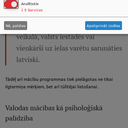
Analītiskie
↓
5
Services
Ukraiņi grib iemācīties lietot
valodu pēc iespējas ātrāk, lai
Nē, paldies
Apstiprināt izvēles
veikalā, valsts iestādēs vai
vienkārši uz ielas varētu sarunāties
latviski.
Tādēļ arī mācību programmas tiek pielāgotas ne tikai
ilgtermiņa mērķiem, bet arī tūlītējai lietošanai.
Valodas mācības kā psiholoģiskā
palīdzība