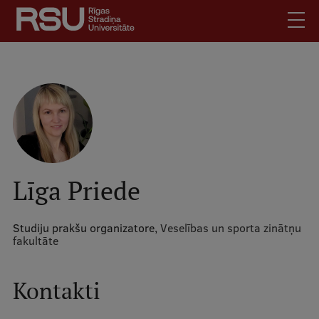
Pārlekt
uz
galveno
saturu
English
.
Latviski
Mobile
Meklēt
Skolēniem
augšējā
Studentiem
izvēlne
Absolventiem
Līga Priede
Darbiniekiem
Darba devējiem
Studiju prakšu organizatore,
Veselības un sporta zinātņu
fakultāte
Bibliotēka
Kontakti
Kontakti
Vakances