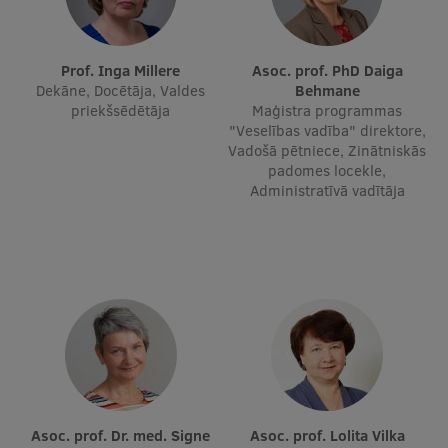
Studentu dzīve
Prof. Inga Millere
Asoc. prof. PhD Daiga
Studiju norises vietas
Dekāne, Docētāja, Valdes
Behmane
priekšsēdētāja
Maģistra programmas
Fakultātes
"Veselības vadība" direktore,
Vadošā pētniece, Zinātniskās
Mūsu cilvēki
padomes locekle,
Administratīvā vadītāja
Stratēģija
Struktūra
Vēsture un tradīcijas
Identitāte
RSU fonds
Aula
Asoc. prof. Dr. med. Signe
Asoc. prof. Lolita Vilka
Muzeji un ekspozīcijas