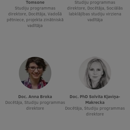
Tomsone
Studiju programmas
Ģerbonis
Studiju programmas
direktore, Docētāja, Sociālās
direktore, Docētāja, Vadošā
labklājības studiju virziena
Projekti
pētniece, projekta zinātniskā
vadītāja
vadītāja
Reitingi
Virtuālā tūre
Ilgtspējīga attīstība
Studiju un vides pieejamība
Dati par 2025. gadu
Suvenīri un grāmatas
Doc. Anna Broka
Doc. PhD Solvita Kļaviņa-
Docētāja, Studiju programmas
Makrecka
direktore
Docētāja, Studiju programmas
Mūžizglītība
direktore