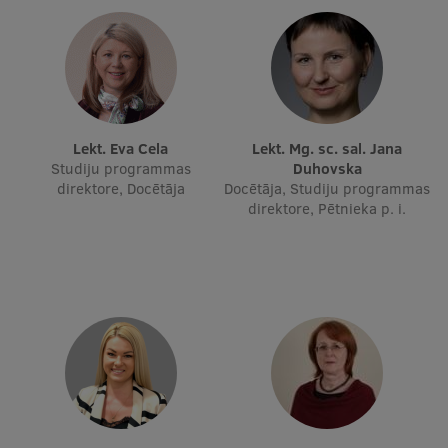
Starptautiskā sadarbība
Mobilitātes programmas
Lekt. Eva Cela
Lekt. Mg. sc. sal. Jana
Starptautiskie projekti
Studiju programmas
Duhovska
direktore, Docētāja
Docētāja, Studiju programmas
Starptautiskie sadarbības partneri
direktore, Pētnieka p. i.
EURAXESS RSU kontaktpunkts
EATRIS koordinators Latvijā