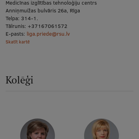
Medicīnas izglītības tehnoloģiju centrs
Mobile
Anniņmuižas bulvāris 26a, Rīga
galvenā
Studiju iespējas
Telpa:
314-1.
izvēlne
Tālrunis:
+37167061572
E-pasts:
liga.priede@rsu.lv
Skatīt kartē
Pamatstudiju programmas
Maģistra studiju programmas
Doktorantūra
Kolēģi
Rezidentūra
Uzņemšana
Praktiska informācija
Par RSU