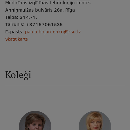
Medicīnas izglītības tehnoloģiju centrs
Mobile
Anniņmuižas bulvāris 26a, Rīga
galvenā
Studiju iespējas
Telpa:
314.-1.
izvēlne
Tālrunis:
+37167061535
E-pasts:
paula.bojarcenko@rsu.lv
Skatīt kartē
Pamatstudiju programmas
Maģistra studiju programmas
Doktorantūra
Kolēģi
Rezidentūra
Uzņemšana
Praktiska informācija
Par RSU