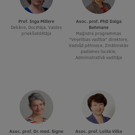
Studentu dzīve
Prof. Inga Millere
Asoc. prof. PhD Daiga
Studiju norises vietas
Dekāne, Docētāja, Valdes
Behmane
priekšsēdētāja
Maģistra programmas
Fakultātes
"Veselības vadība" direktore,
Vadošā pētniece, Zinātniskās
Mūsu cilvēki
padomes locekle,
Administratīvā vadītāja
Stratēģija
Struktūra
Vēsture un tradīcijas
Identitāte
RSU fonds
Aula
Asoc. prof. Dr. med. Signe
Asoc. prof. Lolita Vilka
Muzeji un ekspozīcijas