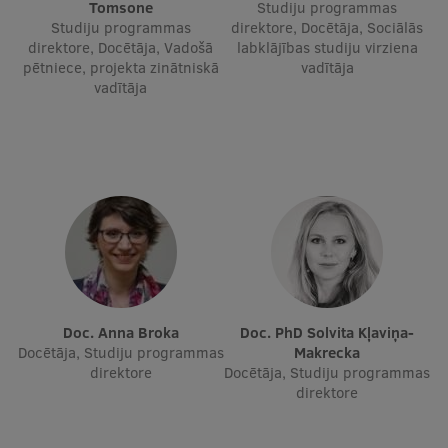
Tomsone
Studiju programmas
Ģerbonis
Studiju programmas
direktore, Docētāja, Sociālās
direktore, Docētāja, Vadošā
labklājības studiju virziena
Projekti
pētniece, projekta zinātniskā
vadītāja
vadītāja
Reitingi
Virtuālā tūre
Ilgtspējīga attīstība
Studiju un vides pieejamība
Dati par 2025. gadu
Suvenīri un grāmatas
Doc. Anna Broka
Doc. PhD Solvita Kļaviņa-
Docētāja, Studiju programmas
Makrecka
direktore
Docētāja, Studiju programmas
Mūžizglītība
direktore