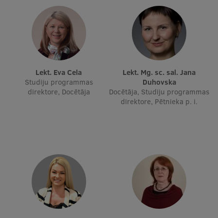
Starptautiskā sadarbība
Mobilitātes programmas
Lekt. Eva Cela
Lekt. Mg. sc. sal. Jana
Starptautiskie projekti
Studiju programmas
Duhovska
direktore, Docētāja
Docētāja, Studiju programmas
Starptautiskie sadarbības partneri
direktore, Pētnieka p. i.
EURAXESS RSU kontaktpunkts
EATRIS koordinators Latvijā