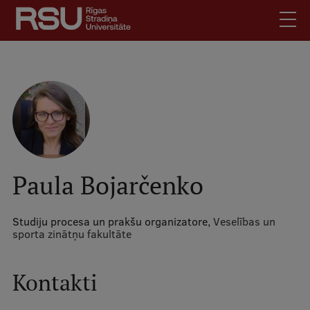
Pārlekt
uz
galveno
saturu
English
.
Latviski
Mobile
Meklēt
Skolēniem
augšējā
Studentiem
izvēlne
Absolventiem
Paula Bojarčenko
Darbiniekiem
Darba devējiem
Studiju procesa un prakšu organizatore,
Veselības un
sporta zinātņu fakultāte
Bibliotēka
Kontakti
Kontakti
Vakances