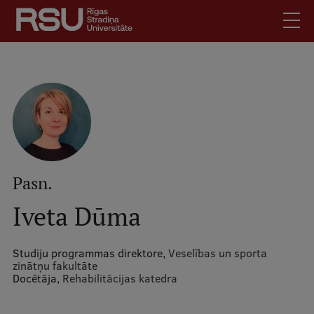
Pārlekt
uz
galveno
saturu
English
.
Latviski
Mobile
Meklēt
Skolēniem
augšējā
Studentiem
izvēlne
Absolventiem
Pasn.
Darbiniekiem
Iveta Dūma
Darba devējiem
Bibliotēka
Studiju programmas direktore,
Veselības un sporta
zinātņu fakultāte
Kontakti
Docētāja,
Rehabilitācijas katedra
Vakances