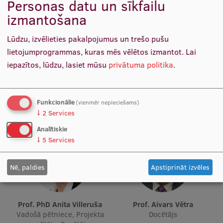
Personas datu un sīkfailu
Pētniecības datu pārvaldība
izmantošana
Prof. PhD Baiba Rozentāle
Prof. Dr. paed., Mg. psych.
RSU zinātnes portāls
Docētāja, Pētnieks
Žermēna Vazne
Lūdzu, izvēlieties pakalpojumus un trešo pušu
Docētāja, Vadošā pētniece,
Zinātnes ietekme
lietojumprogrammas, kuras mēs vēlētos izmantot.
Lai
Vadošā pētniece, Docētāja,
Pētniecības platformas
Psiholoģiskās sagatavošanas
iepazītos, lūdzu, lasiet mūsu
privātuma politika
.
vecākā trenera kvalifikācijas
Doktorantūras skola
vadītāja
Pētniecības pakalpojumi
Funkcionālie
(vienmēr nepieciešams)
↓
2
Services
Pētniecības projekti
Analītiskie
Zinātnieku brokastis
↓
5
Services
Vertikāli integrētie projekti
Nē, paldies
Apstiprināt izvēles
Zinātniskās konferences
Inovāciju centrs
Prof. PhD Anita Villeruša
Prof. Aivars Vētra
Vadošā pētniece, Projekta
Docētājs