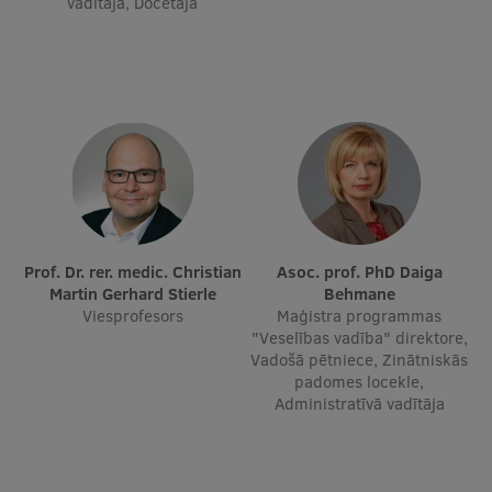
vadītāja, Docētāja
Starptautiskā sadarbība
Mobilitātes programmas
Starptautiskie projekti
Starptautiskie sadarbības partneri
EURAXESS RSU kontaktpunkts
Prof. Dr. rer. medic. Christian
Asoc. prof. PhD Daiga
Martin Gerhard Stierle
Behmane
EATRIS koordinators Latvijā
Viesprofesors
Maģistra programmas
"Veselības vadība" direktore,
Vadošā pētniece, Zinātniskās
padomes locekle,
Administratīvā vadītāja