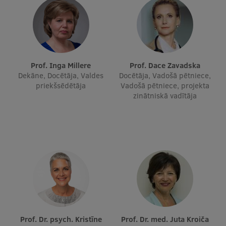
Studentu dzīve
Studiju norises vietas
Fakultātes
Prof. Inga Millere
Prof. Dace Zavadska
Dekāne, Docētāja, Valdes
Docētāja, Vadošā pētniece,
Mūsu cilvēki
priekšsēdētāja
Vadošā pētniece, projekta
zinātniskā vadītāja
Stratēģija
Struktūra
Vēsture un tradīcijas
Identitāte
RSU fonds
Aula
Prof. Dr. psych. Kristīne
Prof. Dr. med. Juta Kroiča
Muzeji un ekspozīcijas