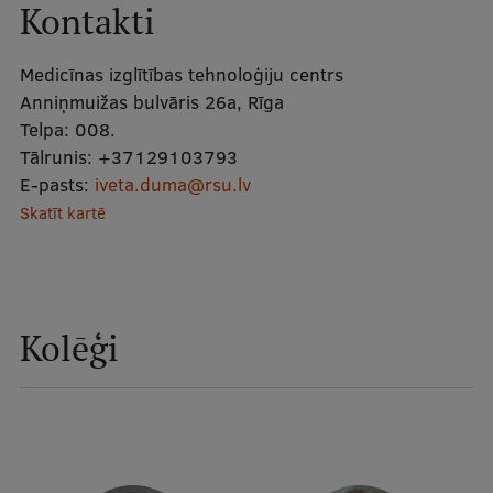
Kontakti
Mobile
galvenā
Studiju iespējas
Medicīnas izglītības tehnoloģiju centrs
izvēlne
Anniņmuižas bulvāris 26a, Rīga
Telpa:
008.
Pamatstudiju programmas
Tālrunis:
+37129103793
E-pasts:
iveta.duma@rsu.lv
Maģistra studiju programmas
Skatīt kartē
Doktorantūra
Rezidentūra
Uzņemšana
Kolēģi
Praktiska informācija
Par RSU