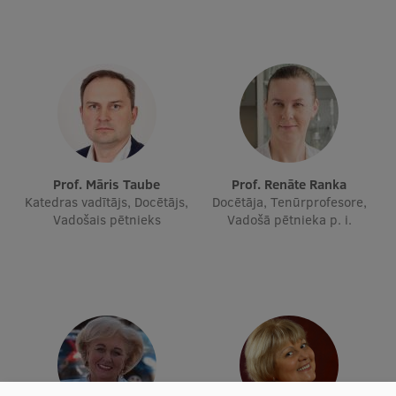
Ētikas un līdztiesības mācības
Atvērtā universitāte
Sagatavošanas kursi
Profesionālās pilnveides kursi
ESF kvalifikācijas celšanas kursi
Prof. Māris Taube
Prof. Renāte Ranka
Pedagoģiskās izaugsmes centrs
Katedras vadītājs, Docētājs,
Docētāja, Tenūrprofesore,
Vadošais pētnieks
Vadošā pētnieka p. i.
Kvalifikācijas atbilstības pārbaude
Pētniecība
Zinātniskie institūti un laboratorijas