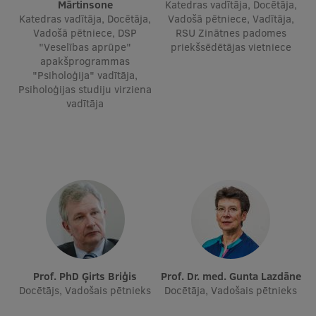
Mārtinsone
Katedras vadītāja, Docētāja,
Katedras vadītāja, Docētāja,
Vadošā pētniece, Vadītāja,
Ģerbonis
Vadošā pētniece, DSP
RSU Zinātnes padomes
"Veselības aprūpe"
priekšsēdētājas vietniece
Projekti
apakšprogrammas
"Psiholoģija" vadītāja,
Reitingi
Psiholoģijas studiju virziena
Virtuālā tūre
vadītāja
Ilgtspējīga attīstība
Studiju un vides pieejamība
Dati par 2025. gadu
Suvenīri un grāmatas
Mūžizglītība
Prof. PhD Ģirts Briģis
Prof. Dr. med. Gunta Lazdāne
Docētājs, Vadošais pētnieks
Docētāja, Vadošais pētnieks