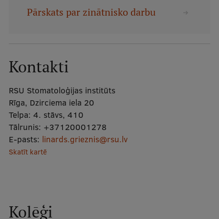
Mobile
Pārskats par zinātnisko darbu
galvenā
Studiju iespējas
izvēlne
Kontakti
Pamatstudiju programmas
Maģistra studiju programmas
RSU Stomatoloģijas institūts
Rīga, Dzirciema iela 20
Doktorantūra
Telpa:
4. stāvs, 410
Rezidentūra
Tālrunis:
+37120001278
E-pasts:
linards.grieznis@rsu.lv
Uzņemšana
Skatīt kartē
Praktiska informācija
Par RSU
Kolēģi