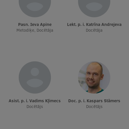
Starptautiskā sadarbība
Pasn. Ieva Apine
Lekt. p. i. Katrīna Andrejeva
Metodiķe, Docētāja
Docētāja
Mobilitātes programmas
Starptautiskie projekti
Starptautiskie sadarbības partneri
EURAXESS RSU kontaktpunkts
EATRIS koordinators Latvijā
Asist. p. i. Vadims Kļimecs
Doc. p. i. Kaspars Stāmers
Docētājs
Docētājs