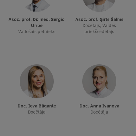
Ģerbonis
Asoc. prof. Dr. med. Sergio
Asoc. prof. Ģirts Šalms
Projekti
Uribe
Docētājs, Valdes
Vadošais pētnieks
priekšsēdētājs
Reitingi
Virtuālā tūre
Ilgtspējīga attīstība
Studiju un vides pieejamība
Dati par 2025. gadu
Suvenīri un grāmatas
Doc. Ieva Bāgante
Doc. Anna Ivanova
Docētāja
Docētāja
Mūžizglītība