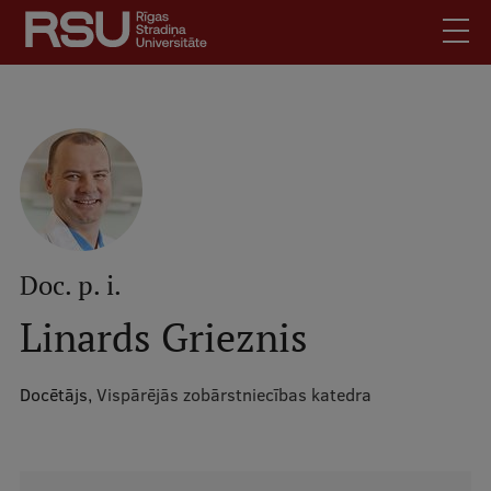
Pārlekt
uz
galveno
saturu
English
.
Latviski
Mobile
Meklēt
Skolēniem
augšējā
Studentiem
izvēlne
Absolventiem
Doc. p. i.
Darbiniekiem
Linards Grieznis
Darba devējiem
Bibliotēka
Docētājs,
Vispārējās zobārstniecības katedra
Kontakti
Vakances