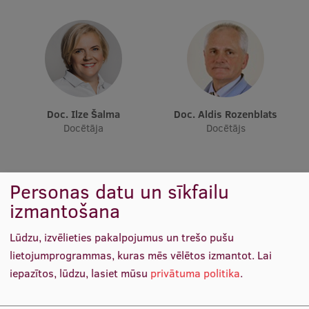
Ētikas un līdztiesības mācības
Atvērtā universitāte
Sagatavošanas kursi
Profesionālās pilnveides kursi
Doc. Ilze Šalma
Doc. Aldis Rozenblats
ESF kvalifikācijas celšanas kursi
Docētāja
Docētājs
Pedagoģiskās izaugsmes centrs
Kvalifikācijas atbilstības pārbaude
Personas datu un sīkfailu
izmantošana
Pētniecība
Lūdzu, izvēlieties pakalpojumus un trešo pušu
lietojumprogrammas, kuras mēs vēlētos izmantot.
Lai
iepazītos, lūdzu, lasiet mūsu
privātuma politika
.
Zinātniskie institūti un laboratorijas
Doc. Guntars Selga
Asist. Darja Ķīse