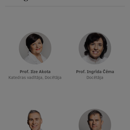
Studentu dzīve
Studiju norises vietas
Fakultātes
Mūsu cilvēki
Stratēģija
Struktūra
Prof. Ilze Akota
Prof. Ingrīda Čēma
Katedras vadītāja, Docētāja
Docētāja
Vēsture un tradīcijas
Identitāte
RSU fonds
Aula
Muzeji un ekspozīcijas