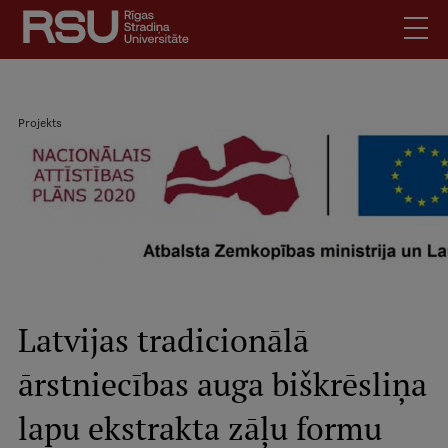
Pārlekt
uz
galveno
saturu
English
.
Projekts
Latviski
Meklēt
Atpakaļceļš
Skolēniem
Studentiem
Mobile
augšējā
Absolventiem
izvēlne
Darbiniekiem
Darba devējiem
Latvijas tradicionālā
Bibliotēka
ārstniecības auga biškrēsliņa
Kontakti
Vakances
lapu ekstrakta zāļu formu