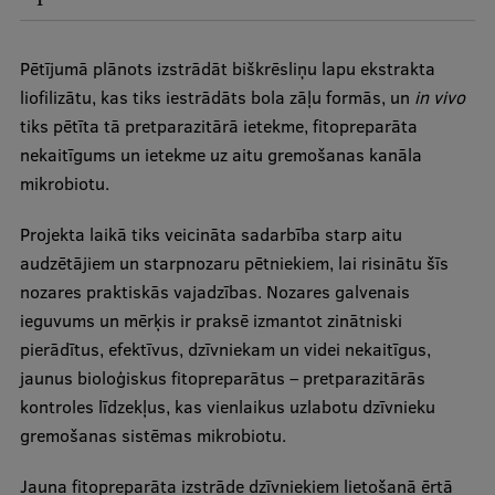
Ģerbonis
Pētījumā plānots izstrādāt biškrēsliņu lapu ekstrakta
Projekti
liofilizātu, kas tiks iestrādāts bola zāļu formās, un
in vivo
Reitingi
tiks pētīta tā pretparazitārā ietekme, fitopreparāta
nekaitīgums un ietekme uz aitu gremošanas kanāla
Virtuālā tūre
mikrobiotu.
Ilgtspējīga attīstība
Projekta laikā tiks veicināta sadarbība starp aitu
Studiju un vides pieejamība
audzētājiem un starpnozaru pētniekiem, lai risinātu šīs
Dati par 2025. gadu
nozares praktiskās vajadzības. Nozares galvenais
ieguvums un mērķis ir praksē izmantot zinātniski
Suvenīri un grāmatas
pierādītus, efektīvus, dzīvniekam un videi nekaitīgus,
jaunus bioloģiskus fitopreparātus – pretparazitārās
kontroles līdzekļus, kas vienlaikus uzlabotu dzīvnieku
Mūžizglītība
gremošanas sistēmas mikrobiotu.
Jauna fitopreparāta izstrāde dzīvniekiem lietošanā ērtā