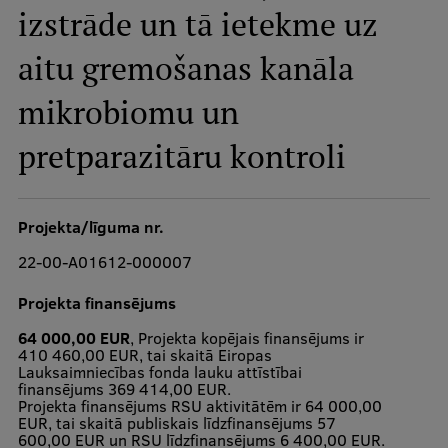
izstrāde un tā ietekme uz
Studiju iespējas
aitu gremošanas kanāla
Mobile
galvenā
mikrobiomu un
izvēlne
Pamatstudiju programmas
pretparazitāru kontroli
Maģistra studiju programmas
Doktorantūra
Projekta/līguma nr.
Rezidentūra
22-00-A01612-000007
Uzņemšana
Projekta finansējums
Praktiska informācija
64 000,00 EUR
, Projekta kopējais finansējums ir
410 460,00 EUR, tai skaitā Eiropas
Lauksaimniecības fonda lauku attīstībai
finansējums 369 414,00 EUR.
Projekta finansējums RSU aktivitātēm ir 64 000,00
Par RSU
EUR, tai skaitā publiskais līdzfinansējums 57
600,00 EUR un RSU līdzfinansējums 6 400,00 EUR.