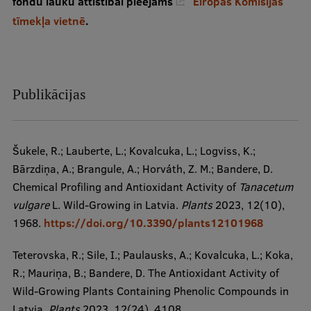
fondu lauku attīstībai pieejams
Eiropas Komisijas
Starptautiskā sadarbība
tīmekļa vietnē
.
Mobilitātes programmas
Publikācijas
Starptautiskie projekti
Starptautiskie sadarbības partneri
Šukele, R.; Lauberte, L.; Kovalcuka, L.; Logviss, K.;
EURAXESS RSU kontaktpunkts
Bārzdiņa, A.; Brangule, A.; Horváth, Z. M.; Bandere, D.
Chemical Profiling and Antioxidant Activity of
Tanacetum
EATRIS koordinators Latvijā
vulgare
L. Wild-Growing in Latvia.
Plants
2023, 12(10),
1968.
https://doi.org/10.3390/plants12101968
Teterovska, R.; Sile, I.; Paulausks, A.; Kovalcuka, L.; Koka,
R.; Mauriņa, B.; Bandere, D. The Antioxidant Activity of
Wild-Growing Plants Containing Phenolic Compounds in
Latvia.
Plants
2023, 12(24), 4108.