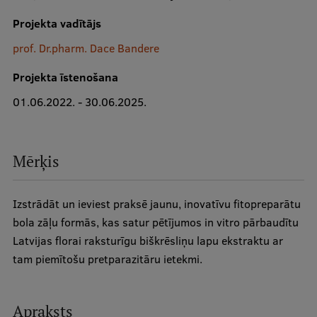
Projekta vadītājs
Studentu dzīve
prof. Dr.pharm. Dace Bandere
Studiju norises vietas
Projekta īstenošana
Fakultātes
01.06.2022. - 30.06.2025.
Mūsu cilvēki
Stratēģija
Mērķis
Struktūra
Vēsture un tradīcijas
Izstrādāt un ieviest praksē jaunu, inovatīvu fitopreparātu
bola zāļu formās, kas satur pētījumos in vitro pārbaudītu
Identitāte
Latvijas florai raksturīgu biškrēsliņu lapu ekstraktu ar
RSU fonds
tam piemītošu pretparazitāru ietekmi.
Aula
Apraksts
Muzeji un ekspozīcijas