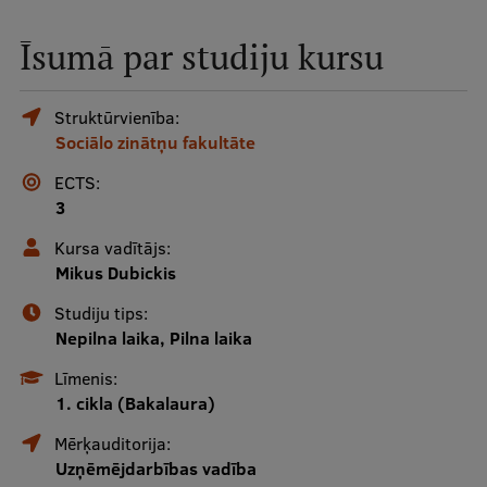
Mobile
Īsumā par studiju kursu
galvenā
Studiju iespējas
izvēlne
Struktūrvienība:
Sociālo zinātņu fakultāte
Pamatstudiju programmas
ECTS:
Maģistra studiju programmas
3
Doktorantūra
Kursa vadītājs:
Mikus Dubickis
Rezidentūra
Studiju tips:
Uzņemšana
Nepilna laika, Pilna laika
Praktiska informācija
Līmenis:
1. cikla (Bakalaura)
Mērķauditorija:
Par RSU
Uzņēmējdarbības vadība