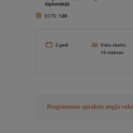
diplomātijā
ECTS:
120
2 gadi
Vietu skaits:
16 maksas
Programmas apraksts angļu val