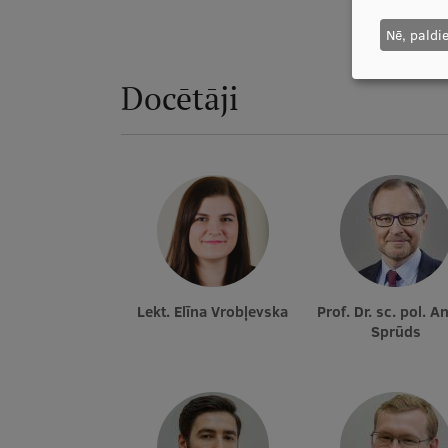
Nē, paldi
Docētāji
Lekt. Elīna Vrobļevska
Prof. Dr. sc. pol. Andris
Sprūds