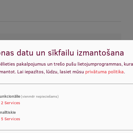
la-Rozentāle
nas datu un sīkfailu izmantošana
 vadītāja,
Sociālo zinātņu fakultāte
ālo zinātņu fakultāte
vēlieties pakalpojumus un trešo pušu lietojumprogrammas, kur
zinātņu fakultāte
zmantot.
Lai iepazītos, lūdzu, lasiet mūsu
privātuma politika
.
ultāte
īga
unkcionālie
(vienmēr nepieciešams)
s:
2
Services
priekš sazinoties e-pastā.
nalītiskie
1
lelde.rozentale@rsu.lv
5
Services