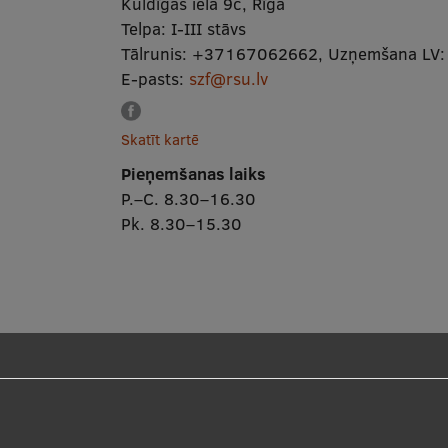
Kuldīgas iela 9c, Rīga
Telpa:
I-III stāvs
Tālrunis:
+37167062662
,
Uzņemšana LV
E-pasts:
szf@rsu.lv
Skatīt kartē
Pieņemšanas laiks
P.–C. 8.30–16.30
Pk. 8.30–15.30