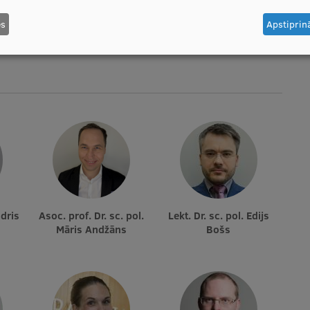
es
Apstiprinā
Asoc. prof. Dr. sc. pol.
Lekt. Dr. sc. pol. Edijs
Māris Andžāns
Bošs