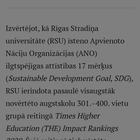
Mobile
galvenā
Studiju iespējas
izvēlne
Izvērtējot, kā Rīgas Stradiņa
universitāte (RSU) īsteno Apvienoto
Pamatstudiju programmas
Nāciju Organizācijas (ANO)
Maģistra studiju programmas
ilgtspējīgas attīstības 17 mērķus
Doktorantūra
(
Sustainable Development Goal, SDG
),
Rezidentūra
RSU ierindota pasaulē visaugstāk
Uzņemšana
novērtēto augstskolu 301.–400. vietu
Praktiska informācija
grupā reitingā
Times Higher
Education (THE) Impact Rankings
Par RSU