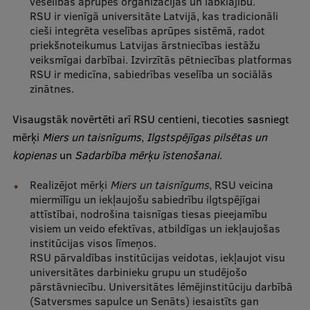
veselības aprūpes organizācijas un labklājību.
Ētikas un līdztiesības mācības
RSU ir vienīgā universitāte Latvijā, kas tradicionāli
cieši integrēta veselības aprūpes sistēmā, radot
Atvērtā universitāte
priekšnoteikumus Latvijas ārstniecības iestāžu
veiksmīgai darbībai. Izvirzītās pētniecības platformas
Sagatavošanas kursi
RSU ir medicīna, sabiedrības veselība un sociālās
zinātnes.
Profesionālās pilnveides kursi
Visaugstāk novērtēti arī RSU centieni, tiecoties sasniegt
ESF kvalifikācijas celšanas kursi
mērķi
Miers un taisnīgums
,
Ilgstspējīgas pilsētas un
Pedagoģiskās izaugsmes centrs
kopienas
un
Sadarbība mērķu īstenošanai
.
Kvalifikācijas atbilstības pārbaude
Realizējot mērķi
Miers un taisnīgums
, RSU veicina
miermīlīgu un iekļaujošu sabiedrību ilgtspējīgai
attīstībai, nodrošina taisnīgas tiesas pieejamību
visiem un veido efektīvas, atbildīgas un iekļaujošas
Pētniecība
institūcijas visos līmeņos.
RSU pārvaldības institūcijas veidotas, iekļaujot visu
universitātes darbinieku grupu un studējošo
pārstāvniecību. Universitātes lēmējinstitūciju darbībā
Zinātniskie institūti un laboratorijas
(Satversmes sapulce un Senāts) iesaistīts gan