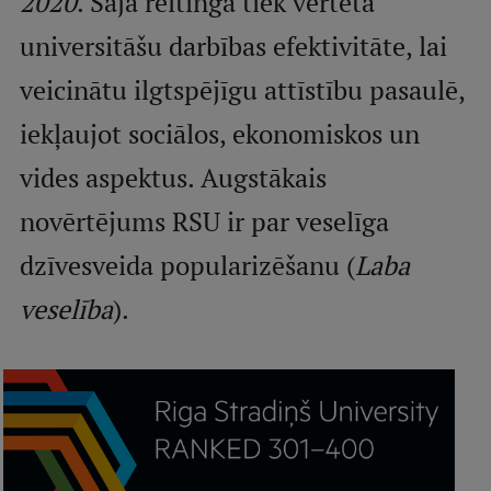
2020
. Šajā reitingā tiek vērtēta
universitāšu darbības efektivitāte, lai
Studentu dzīve
veicinātu ilgtspējīgu attīstību pasaulē,
Studiju norises vietas
iekļaujot sociālos, ekonomiskos un
Fakultātes
vides aspektus. Augstākais
Mūsu cilvēki
novērtējums RSU ir par veselīga
Stratēģija
dzīvesveida popularizēšanu (
Laba
Struktūra
veselība
).
Vēsture un tradīcijas
Identitāte
RSU fonds
Aula
Muzeji un ekspozīcijas