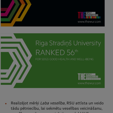
Ģerbonis
Projekti
Reitingi
Virtuālā tūre
Ilgtspējīga attīstība
Studiju un vides pieejamība
Dati par 2025. gadu
Suvenīri un grāmatas
Mūžizglītība
Realizējot mērķi
Laba veselība
, RSU attīsta un veido
tādu pētniecību, lai sekmētu veselības veicināšanu,