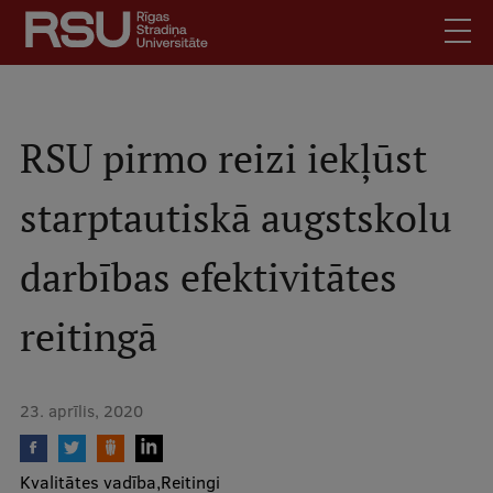
Pārlekt
uz
galveno
saturu
English
.
Latviski
RSU pirmo reizi iekļūst
Mobile
Meklēt
Skolēniem
starptautiskā augstskolu
augšējā
Studentiem
izvēlne
darbības efektivitātes
Absolventiem
Darbiniekiem
reitingā
Darba devējiem
Bibliotēka
23. aprīlis, 2020
Kontakti
Vakances
Kvalitātes vadība
Reitingi