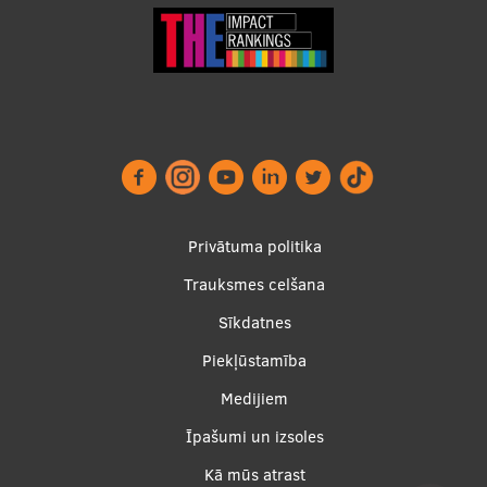
Footer
Privātuma politika
menu
Trauksmes celšana
Sīkdatnes
Piekļūstamība
Apakšējā
Medijiem
izvēlne2
Īpašumi un izsoles
Kā mūs atrast