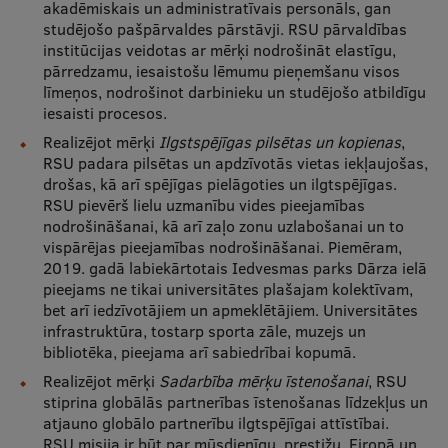
akadēmiskais un administratīvais personāls, gan
Pētniecības datu pārvaldība
studējošo pašpārvaldes pārstāvji. RSU pārvaldības
RSU zinātnes portāls
institūcijas veidotas ar mērķi nodrošināt elastīgu,
pārredzamu, iesaistošu lēmumu pieņemšanu visos
Zinātnes ietekme
līmeņos, nodrošinot darbinieku un studējošo atbildīgu
iesaisti procesos.
Pētniecības platformas
Realizējot mērķi
Ilgstspējīgas pilsētas un kopienas
,
RSU padara pilsētas un apdzīvotās vietas iekļaujošas,
Doktorantūras skola
drošas, kā arī spējīgas pielāgoties un ilgtspējīgas.
Pētniecības pakalpojumi
RSU pievērš lielu uzmanību vides pieejamības
nodrošināšanai, kā arī zaļo zonu uzlabošanai un to
Pētniecības projekti
vispārējas pieejamības nodrošināšanai. Piemēram,
2019. gadā labiekārtotais Iedvesmas parks Dārza ielā
Zinātnieku brokastis
pieejams ne tikai universitātes plašajam kolektīvam,
bet arī iedzīvotājiem un apmeklētājiem. Universitātes
Vertikāli integrētie projekti
infrastruktūra, tostarp sporta zāle, muzejs un
bibliotēka, pieejama arī sabiedrībai kopumā.
Zinātniskās konferences
Realizējot mērķi
Sadarbība mērķu īstenošanai
, RSU
Inovāciju centrs
stiprina globālās partnerības īstenošanas līdzekļus un
atjauno globālo partnerību ilgtspējīgai attīstībai.
RSU misija ir būt par mūsdienīgu, prestižu, Eiropā un