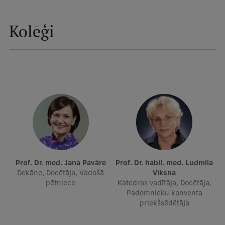
Ģerbonis
Kolēģi
Projekti
Reitingi
Virtuālā tūre
Ilgtspējīga attīstība
Studiju un vides pieejamība
Dati par 2025. gadu
Suvenīri un grāmatas
Prof. Dr. med. Jana Pavāre
Prof. Dr. habil. med. Ludmila
Dekāne, Docētāja, Vadošā
Vīksna
pētniece
Katedras vadītāja, Docētāja,
Mūžizglītība
Padomnieku konventa
priekšsēdētāja