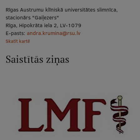
Mobile
Rīgas Austrumu klīniskā universitātes slimnīca,
galvenā
Studiju iespējas
stacionārs "Gaiļezers"
Rīga, Hipokrāta iela 2, LV-1079
izvēlne
E-pasts:
andra.krumina@rsu.lv
Skatīt kartē
Pamatstudiju programmas
Maģistra studiju programmas
Saistītās ziņas
Doktorantūra
Rezidentūra
Uzņemšana
Praktiska informācija
Par RSU