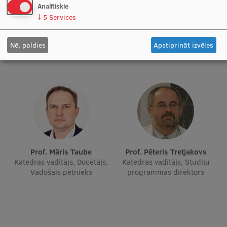
Analītiskie
Prof. Dr. med. Gunta Lazdāne
Prof. Elmārs Rancāns
Starptautiskā sadarbība
Docētāja, Vadošais pētnieks
Katedras vadītājs, Docētājs,
↓
5
Services
Vadošais pētnieks
Nē, paldies
Apstiprināt izvēles
Mobilitātes programmas
Starptautiskie projekti
Starptautiskie sadarbības partneri
EURAXESS RSU kontaktpunkts
EATRIS koordinators Latvijā
Prof. Māris Taube
Prof. Pēteris Tretjakovs
Katedras vadītājs, Docētājs,
Katedras vadītājs, Studiju
Vadošais pētnieks
programmas direktors