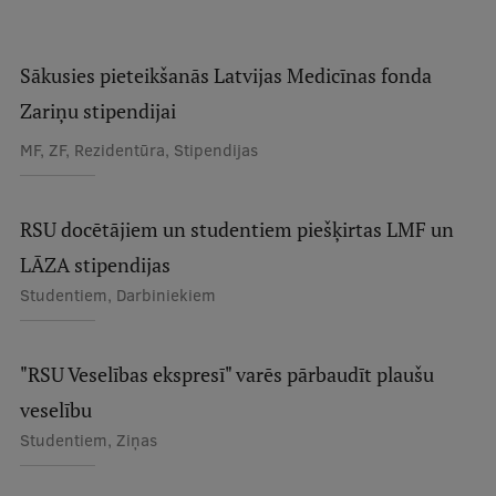
Studentu dzīve
Sākusies pieteikšanās Latvijas Medicīnas fonda
Studiju norises vietas
Zariņu stipendijai
Fakultātes
MF, ZF, Rezidentūra, Stipendijas
Mūsu cilvēki
Stratēģija
RSU docētājiem un studentiem piešķirtas LMF un
LĀZA stipendijas
Struktūra
Studentiem, Darbiniekiem
Vēsture un tradīcijas
Identitāte
"RSU Veselības ekspresī" varēs pārbaudīt plaušu
RSU fonds
veselību
Studentiem, Ziņas
Aula
Muzeji un ekspozīcijas