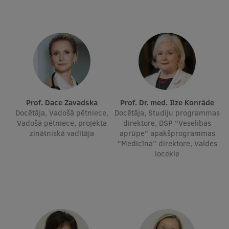
Ētikas un līdztiesības mācības
Atvērtā universitāte
Sagatavošanas kursi
Profesionālās pilnveides kursi
ESF kvalifikācijas celšanas kursi
Prof. Dace Zavadska
Prof. Dr. med. Ilze Konrāde
Pedagoģiskās izaugsmes centrs
Docētāja, Vadošā pētniece,
Docētāja, Studiju programmas
Vadošā pētniece, projekta
direktore, DSP "Veselības
Kvalifikācijas atbilstības pārbaude
zinātniskā vadītāja
aprūpe" apakšprogrammas
"Medicīna" direktore, Valdes
locekle
Pētniecība
Zinātniskie institūti un laboratorijas