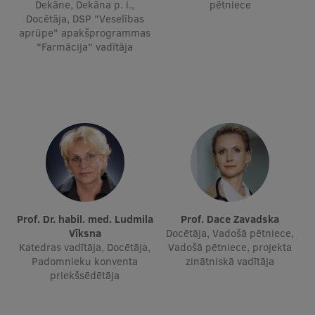
Dekāne, Dekāna p. i.,
pētniece
Pētniecības datu pārvaldība
Docētāja, DSP "Veselības
aprūpe" apakšprogrammas
RSU zinātnes portāls
"Farmācija" vadītāja
Zinātnes ietekme
Pētniecības platformas
Doktorantūras skola
Pētniecības pakalpojumi
Pētniecības projekti
Zinātnieku brokastis
Prof. Dr. habil. med. Ludmila
Prof. Dace Zavadska
Vertikāli integrētie projekti
Vīksna
Docētāja, Vadošā pētniece,
Katedras vadītāja, Docētāja,
Vadošā pētniece, projekta
Zinātniskās konferences
Padomnieku konventa
zinātniskā vadītāja
priekšsēdētāja
Inovāciju centrs