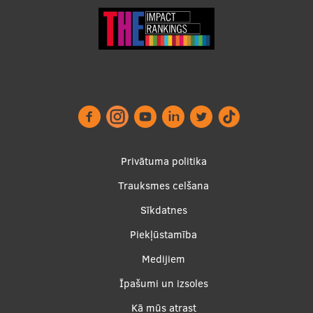
Footer
Privātuma politika
menu
Trauksmes celšana
Sīkdatnes
Piekļūstamība
Apakšējā
Medijiem
izvēlne2
Īpašumi un izsoles
Kā mūs atrast