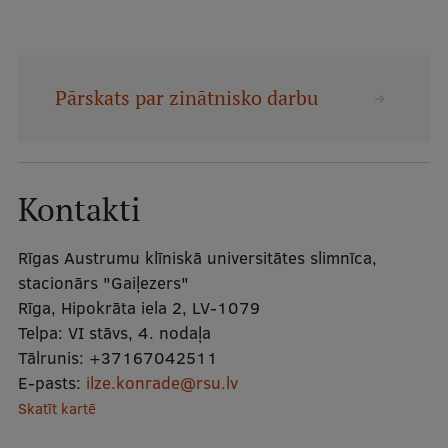
Mobile
galvenā
Studiju iespējas
izvēlne
Pārskats par zinātnisko darbu
Pamatstudiju programmas
Maģistra studiju programmas
Kontakti
Doktorantūra
Rezidentūra
Rīgas Austrumu klīniskā universitātes slimnīca,
stacionārs "Gaiļezers"
Uzņemšana
Rīga, Hipokrāta iela 2, LV-1079
Praktiska informācija
Telpa:
VI stāvs, 4. nodaļa
Tālrunis:
+37167042511
E-pasts:
ilze.konrade@rsu.lv
Skatīt kartē
Par RSU