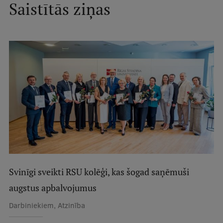
Saistītās ziņas
Studentu dzīve
Studiju norises vietas
Fakultātes
Mūsu cilvēki
Stratēģija
Struktūra
Vēsture un tradīcijas
Identitāte
Svinīgi sveikti RSU kolēģi, kas šogad saņēmuši
RSU fonds
augstus apbalvojumus
Aula
Darbiniekiem, Atzinība
Muzeji un ekspozīcijas