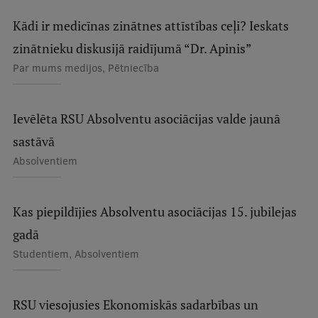
Ģerbonis
Kādi ir medicīnas zinātnes attīstības ceļi? Ieskats
zinātnieku diskusijā raidījumā “Dr. Apinis”
Projekti
Par mums medijos, Pētniecība
Reitingi
Virtuālā tūre
Ievēlēta RSU Absolventu asociācijas valde jaunā
Ilgtspējīga attīstība
sastāvā
Studiju un vides pieejamība
Absolventiem
Dati par 2025. gadu
Kas piepildījies Absolventu asociācijas 15. jubilejas
Suvenīri un grāmatas
gadā
Studentiem, Absolventiem
Mūžizglītība
RSU viesojusies Ekonomiskās sadarbības un