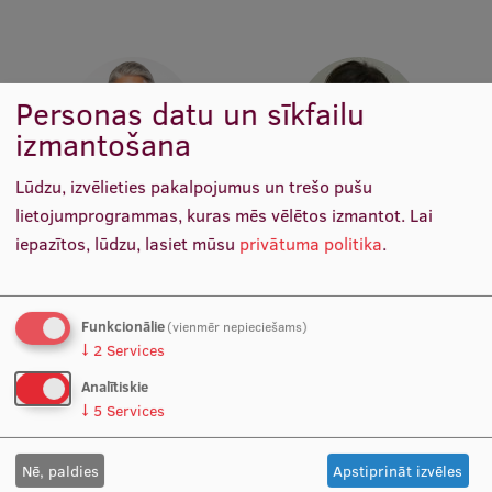
Starptautiskā sadarbība
Personas datu un sīkfailu
Mobilitātes programmas
izmantošana
Starptautiskie projekti
Lūdzu, izvēlieties pakalpojumus un trešo pušu
Prof. Dr. psych. Kristīne
Prof. Dr. med. Juta Kroiča
Starptautiskie sadarbības partneri
lietojumprogrammas, kuras mēs vēlētos izmantot.
Lai
Mārtinsone
Katedras vadītāja, Docētāja,
iepazītos, lūdzu, lasiet mūsu
privātuma politika
.
Katedras vadītāja, Docētāja,
Vadošā pētniece, Vadītāja,
EURAXESS RSU kontaktpunkts
Vadošā pētniece, DSP
RSU Zinātnes padomes
"Veselības aprūpe"
priekšsēdētājas vietniece
EATRIS koordinators Latvijā
apakšprogrammas
Funkcionālie
(vienmēr nepieciešams)
"Psiholoģija" vadītāja,
↓
2
Services
Psiholoģijas studiju virziena
vadītāja
Analītiskie
↓
5
Services
Nē, paldies
Apstiprināt izvēles