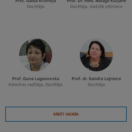
Prof. Gaida Krūmiņa
Prof. Dr. med. Nataļja Kurjāne
Docētāja
Docētāja, Vadošā pētniece
Prof. Guna Laganovska
Prof. dr. Sandra Lejniece
Katedras vadītāja, Docētāja
Docētāja
RĀDĪT VAIRĀK