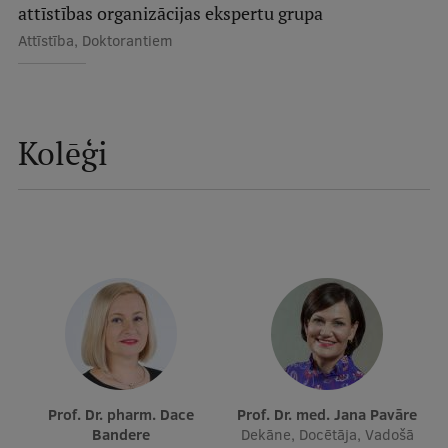
attīstības organizācijas ekspertu grupa
Ētikas un līdztiesības mācības
Attīstība, Doktorantiem
Atvērtā universitāte
Sagatavošanas kursi
Profesionālās pilnveides kursi
Kolēģi
ESF kvalifikācijas celšanas kursi
Pedagoģiskās izaugsmes centrs
Kvalifikācijas atbilstības pārbaude
Pētniecība
Prof. Dr. pharm. Dace
Prof. Dr. med. Jana Pavāre
Zinātniskie institūti un laboratorijas
Bandere
Dekāne, Docētāja, Vadošā