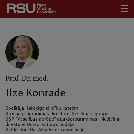
Pārlekt
uz
galveno
saturu
English
.
Latviski
Mobile
Meklēt
Skolēniem
augšējā
Studentiem
izvēlne
Absolventiem
Prof. Dr. med.
Darbiniekiem
Ilze Konrāde
Darba devējiem
Bibliotēka
Docētāja,
Iekšķīgo slimību katedra
Studiju programmas direktore,
Veselības aprūpe
Kontakti
DSP "Veselības aprūpe" apakšprogrammas "Medicīna"
direktore,
Vakances
Doktorantūras nodaļa
Valdes locekle,
Absolventu asociācija